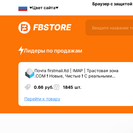
Браузер с защитой
Цвет сайта
Лидеры по продажам
Почта firstmail.ltd | IMAP | Трастовая зона
.COM ❗️ Новые, Чистые ❗️ С реальными
логинами | ☑️ Специально для ФБ/инст ☑️ и
прочих сервисов\соц.сетей.
0.66
руб.
1845
шт.
Перейти к товару