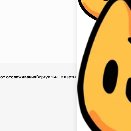
 от отслеживания
Виртуальные карты $2,5
Накрутка подписчико