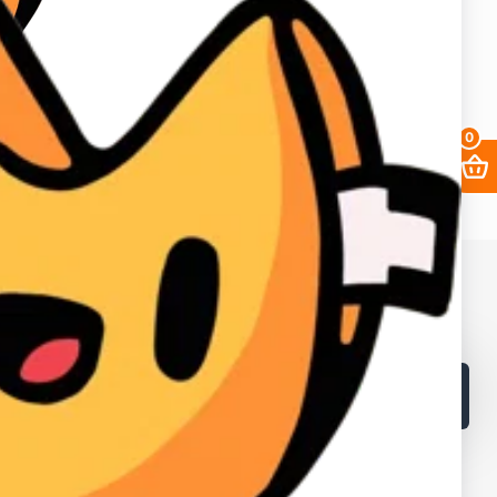
0
в и лайков
2fa
Заработать
Кабинет поставщика
Браузеры
Как получать выгоднее?
Контакты
Поддержка магазина