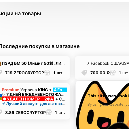
Акции на товары
Последние покупки в магазине
ПЗРД БМ 50 (Лимит 50$). ЛИМИТ РК 50$.
Создано 3 РК.
Busin
7.19
ZEROCRYPTOP
1
шт.
700.00
₽
1
шт.
Premium
Украина
KING +
4 Farm FP (7 дней)
✨
7 ДНЕЙ ЕЖЕДНЕВНОГО ФАРМА ФП
⛔️ УДАЛЕН НОМЕР + 2ФА
+ Cookies + Mail +
Token EAAB
3.30
₽
5
шт.
✅ Лучший аккаунт для автозалива или работы в долгую
8.86
ZEROCRYPTOP
1
шт.