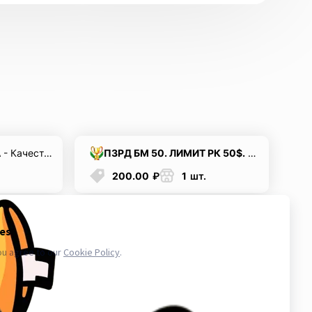
ess manager с Пройденным Запретом Рекламной Деятельност
⚡ Facebook США/USA - Качественный Фарм 10+ дней, King - SMS+,2FA+. E-mail+, Cookies+, Foto+. Разблокирован Селфи+. И ФанПэйдж - уже создана!
ПЗРД БМ 50. ЛИМИТ РК 50$.
Business manager с Пройденным Запретом Рекламной Деятельности.
200.00
₽
1
шт.
Почта firstmail.ltd | IMAP | Трастовая зона .COM ❗️ Новые, Чистые ❗️ С реальными логинами | ☑️ Специально для ФБ/инст ☑️ и прочих сервисов\соц.сетей.
Аккаунты Beboo - Сайт знакомств | Женские | Реальные.
465.00
₽
3
шт.