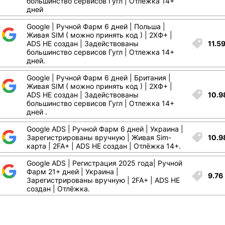
большинство сервисов Гугл | Отлежка 14+
дней
Google | Ручной Фарм 6 дней | Польша |
Живая SIM ( можно принять код ) | 2ХФ+ |
11.5
ADS НЕ создан | Задействованы
большинство сервисов Гугл | Отлежка 14+
дней.
Google | Ручной Фарм 6 дней | Британия |
Всего позиций в корзине
Живая SIM ( можно принять код ) | 2ХФ+ |
10.9
ADS НЕ создан | Задействованы
Всего товара в корзине
(шт)
большинство сервисов Гугл | Отлежка 14+
Сумма к оплате (без скидок)
$
дней .
Google ADS | Ручной Фарм 6 дней | Украина |
10.9
Зарегистрированы вручную | Живая Sim-
карта | 2FA+ | ADS НЕ создан | Отлёжка 14+.
Google ADS | Регистрация 2025 года| Ручной
Фарм 21+ дней | Украина |
9.76
Зарегистрированы вручную | 2FA+ | ADS НЕ
создан | Отлёжка.