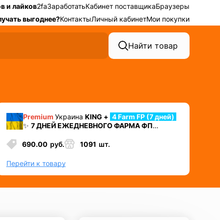
в и лайков
2fa
Заработать
Кабинет поставщика
Браузеры
лучать выгоднее?
Контакты
Личный кабинет
Мои покупки
Найти товар
Premium
Украина
KING +
4 Farm FP (7 дней)
✨
7 ДНЕЙ ЕЖЕДНЕВНОГО ФАРМА ФП
⛔️ УДАЛЕН НОМЕР + 2ФА
+ Cookies + Mail +
Token EAAB
690.00
руб.
1091
шт.
✅ Лучший аккаунт для автозалива или
работы в долгую
Перейти к товару