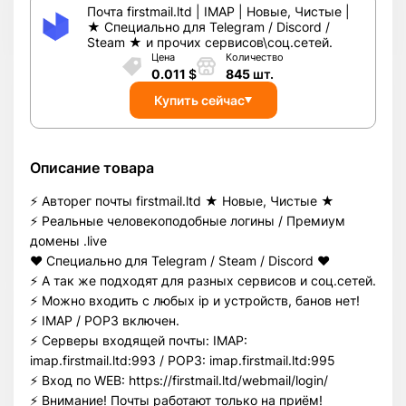
Почта firstmail.ltd | IMAP | Новые, Чистые |
★ Специально для Telegram / Discord /
Steam ★ и прочих сервисов\соц.сетей.
Цена
Количество
0.011
$
845
шт.
Купить сейчас
Описание товара
⚡️ Авторег почты firstmail.ltd ★ Новые, Чистые ★
⚡️ Реальные человекоподобные логины / Премиум
домены .live
❤️ Специально для Telegram / Steam / Discord ❤️
⚡️ А так же подходят для разных сервисов и соц.сетей.
⚡️ Можно входить с любых ip и устройств, банов нет!
⚡️ IMAP / POP3 включен.
⚡️ Серверы входящей почты: IMAP:
imap.firstmail.ltd:993 / POP3: imap.firstmail.ltd:995
⚡️ Вход по WEB: https://firstmail.ltd/webmail/login/
⚡️ Внимание! Почты работают только на приём!