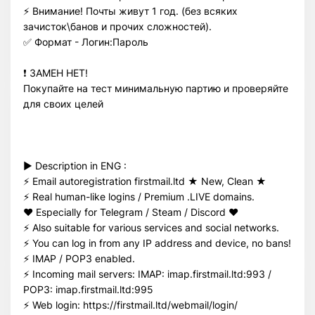
⚡️ Внимание! Почты живут 1 год. (без всяких
зачисток\банов и прочих сложностей).
✅ Формат - Логин:Пароль
❗️ ЗАМЕН НЕТ!
Покупайте на тест минимальную партию и проверяйте
для своих целей
► Description in ENG :
⚡️ Email autoregistration firstmail.ltd ★ New, Clean ★
⚡️ Real human-like logins / Premium .LIVE domains.
❤️ Especially for Telegram / Steam / Discord ❤️
⚡️ Also suitable for various services and social networks.
⚡️ You can log in from any IP address and device, no bans!
⚡️ IMAP / POP3 enabled.
⚡️ Incoming mail servers: IMAP: imap.firstmail.ltd:993 /
POP3: imap.firstmail.ltd:995
⚡️ Web login: https://firstmail.ltd/webmail/login/
Всего позиций в корзине