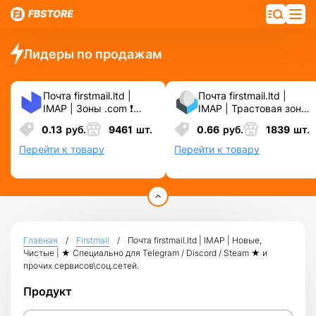
Лидеры по продажам
Почта firstmail.ltd |
Почта firstmail.ltd |
IMAP | Зоны .com ❗️
IMAP | Трастовая зона
Новые, Чистые,
.COM ❗️ Новые, Чистые
0.13
руб.
9461
шт.
0.66
руб.
1839
шт.
Вечные ❗️ Для
❗️ С реальными
различных сервисов и
логинами | ☑️
Перейти к товару
Перейти к товару
соц.сетей.
Специально для ФБ/
инст ☑️ и прочих
сервисов\соц.сетей.
Главная
Firstmail
Почта firstmail.ltd | IMAP | Новые,
Чистые | ★ Специально для Telegram / Discord / Steam ★ и
прочих сервисов\соц.сетей.
Продукт