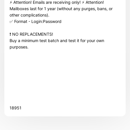
⚡️ Attention! Emails are receiving only! ⚡️ Attention!
Всего товара в корзине
(шт)
Mailboxes last for 1 year (without any purges, bans, or
Сумма к оплате (без скидок)
$
other complications).
✅ Format - Login:Password
❗️ NO REPLACEMENTS!
Buy a minimum test batch and test it for your own
purposes.
18951