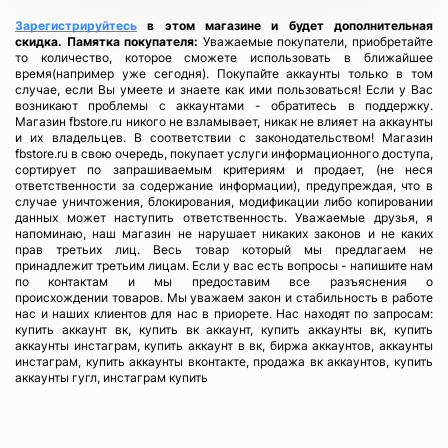
Зарегистрируйтесь
в этом магазине и будет дополнительная
скидка.
Памятка покупателя:
Уважаемые покупатели, приобретайте
то количество, которое сможете использовать в ближайшее
время(например уже сегодня). Покупайте аккаунты только в том
случае, если Вы умеете и знаете как ими пользоваться! Если у Вас
возникают проблемы с аккаунтами - обратитесь в поддержку.
Магазин fbstore.ru никого не взламывает, никак не влияет на аккаунты
и их владельцев. В соответствии с законодательством! Магазин
fbstore.ru в свою очередь, покупает услуги информационного доступа,
сортирует по запрашиваемым критериям и продает, (не неся
ответственности за содержание информации), предупреждая, что в
случае уничтожения, блокирования, модификации либо копировании
данных может наступить ответственность. Уважаемые друзья, я
напоминаю, наш магазин не нарушает никаких законов и не каких
прав третьих лиц. Весь товар который мы предлагаем не
принадлежит третьим лицам. Если у вас есть вопросы - напишите нам
по контактам и мы предоставим все разъяснения о
происхождении товаров. Мы уважаем закон и стабильность в работе
нас и наших клиентов для нас в приорете. Нас находят по запросам:
купить аккаунт вк, купить вк аккаунт, купить аккаунты вк, купить
аккаунты инстаграм, купить аккаунт в вк, биржа аккаунтов, аккаунты
инстаграм, купить аккаунты вконтакте, продажа вк аккаунтов, купить
аккаунты гугл, инстаграм купить