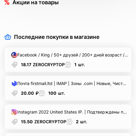
Акции на товары
Последние покупки в магазине
Facebook / King / 50+ друзей / 200+ дней возраст / USA фарм 20-30+ входов / рекламные баннеры / активная лента + фп.
18.17
ZEROCRYPTOP
1
шт.
Почта firstmail.ltd | IMAP | Зоны .com | Новые, Чистые, Вечные | Для различных сервисов и соц.сетей ♞ Реальные логины ♞.
20.00
₽
100
шт.
Instagram 2022 United States IP. | Подтверждены по почте, почты в комплекте нету. | 2фа+резервные коды.
15.50
ZEROCRYPTOP
2
шт.