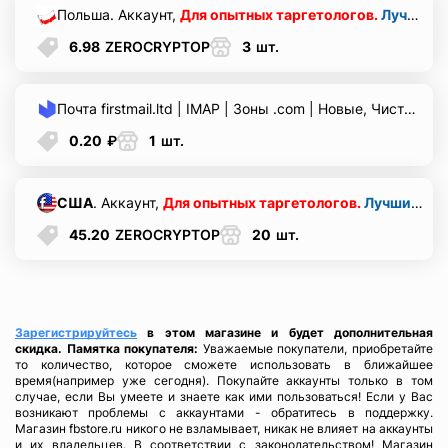
Польша. Аккаунт,
Для опытных таргетологов.
Лучший аккаунт под работу в долгую
6.98
ZEROCRYPTOP
3
шт.
Почта firstmail.ltd | IMAP | Зоны .com | Новые, Чистые, Вечные | Для различных сервисов и соц.сетей ♞ Реальные логины ♞.
0.20
₽
1
шт.
США
. Аккаунт,
Для опытных таргетологов.
Лучший аккаунт под работу в долгую
45.20
ZEROCRYPTOP
20
шт.
Зарегистрируйтесь
в этом магазине и будет дополнительная
скидка.
Памятка покупателя:
Уважаемые покупатели, приобретайте
то количество, которое сможете использовать в ближайшее
время(например уже сегодня). Покупайте аккаунты только в том
случае, если Вы умеете и знаете как ими пользоваться! Если у Вас
возникают проблемы с аккаунтами - обратитесь в поддержку.
Магазин fbstore.ru никого не взламывает, никак не влияет на аккаунты
и их владельцев. В соответствии с законодательством! Магазин