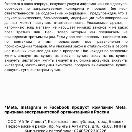
fbstore.ru в свою очередь, покупает услуги информационного доступа,
сортирует по запрашиваемым критериям и продает, (не неся
ответственности за содержание информации), предупреждая, что в
случае уничтожения, блокирования, модификации либо копировании
данных может наступить ответственность. Уважаемые друзья, я
напоминаю, наш магазин не нарушает никаких законов и не каких
прав третьих лиц. Весь товар который мы предлагаем не
принадлежит третьим лицам. Если у вас есть вопросы - напишите нам
по контактам и мы предоставим все разъяснения о
происхождении товаров. Мы уважаем закон и стабильность в работе
нас и наших клиентов для нас в приорете. Нас находят по запросам:
купить аккаунт вк, купить вк аккаунт, купить аккаунты вк, купить
аккаунты инстаграм, купить аккаунт в вк, биржа аккаунтов, аккаунты
инстаграм, купить аккаунты вконтакте, продажа вк аккаунтов, купить
аккаунты гугл, инстаграм купить
*Meta, Instagram и Facebook продукт компании Meta,
признана экстремистской организацией в России.
ООО “Ай Ти Инвест”, Кыргызская республика, город Бишкек,
Первомайский район, пр. Чынгыз Айтматов, д.16, кв.68. ИНН в
Кыргызской республике: 02405202310226.