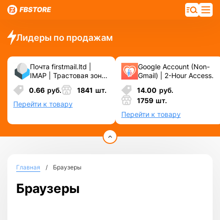
Лидеры по продажам
Почта firstmail.ltd |
Google Account (Non-
IMAP | Трастовая зона
Gmail) | 2-Hour Access.
.COM ❗️ Новые, Чистые
0.66
руб.
1841
шт.
14.00
руб.
❗️ С реальными
1759
шт.
логинами | ☑️
Перейти к товару
Специально для ФБ/
Перейти к товару
инст ☑️ и прочих
сервисов\соц.сетей.
Главная
Браузеры
Браузеры