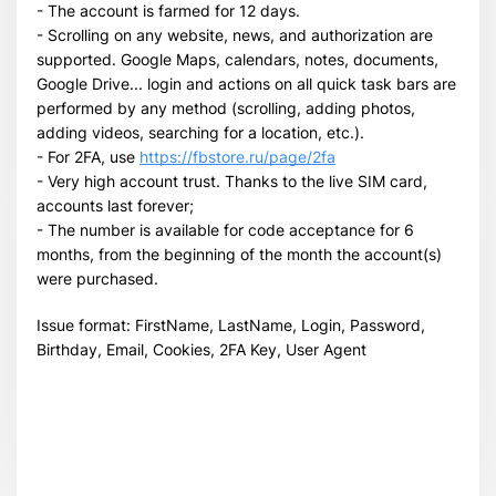
- The account is farmed for 12 days.
- Scrolling on any website, news, and authorization are
Всего позиций в корзине
supported. Google Maps, calendars, notes, documents,
Всего товара в корзине
(шт)
Google Drive... login and actions on all quick task bars are
Сумма к оплате (без скидок)
$
performed by any method (scrolling, adding photos,
adding videos, searching for a location, etc.).
- For 2FA, use
https://fbstore.ru/page/2fa
- Very high account trust. Thanks to the live SIM card,
accounts last forever;
- The number is available for code acceptance for 6
months, from the beginning of the month the account(s)
were purchased.
Issue format: FirstName, LastName, Login, Password,
Birthday, Email, Cookies, 2FA Key, User Agent