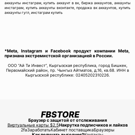
аккаунты инстаграм, купить аккаунт в вк, биржа аккаунтов, аккаунты
инстаграм, купить аккаунты вконтакте, продажа вк аккаунтов, купить
аккаунты гугл, инстаграм купить
*Meta, Instagram и Facebook продукт компании Meta,
признана экстремистской организацией в России.
ООО “Ай Ти Инвест”, Кыргызская республика, город Бишкек,
Первомайский район, пр. Чынгыз Айтматов, д.16, кв.68. ИНН в
Кыргызской республике: 02405202310226.
Браузер с защитой от отслеживания
Виртуальные карты $2,5
Накрутка подписчиков и лайков
2fa
Заработать
Кабинет поставщика
Браузеры
Как получать выгоднее?
Контакты