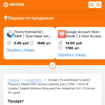
Лидеры по продажам
Почта firstmail.ltd |
Google Account (Non-
IMAP | Трастовая зона
Gmail) | 2-Hour Access.
.COM ❗️ Новые, Чистые
0.66
руб.
1848
шт.
14.00
руб.
❗️ С реальными
1760
шт.
логинами | ☑️
Перейти к товару
Специально для ФБ/
Перейти к товару
инст ☑️ и прочих
сервисов\соц.сетей.
Главная
Google ADS.
Google | Ручной Фарм 12 дней |
Польша | Живая SIM ( можно принять код ) | 2ХФ+ | ADS НЕ
создан | Задействованы большинство сервисов Гугл | Отлежка
14+ дней.
Продукт