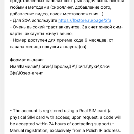
представленных панелях быстрых задач выполняются
любыми методами (скроллинг, добавление фото,
добавление видео, поиск местоположения...).
- Для 2ФА используйте
https://fbstore.ru/page/2fa
- Очень высокий траст аккаунтов. За счет живой сим-
карты, аккаунты живут вечно;
- Номер доступен для приема кода 6 месяцев, от
начала месяца покупки аккаунта(ов).
Формат выдачи:
ИмяФамилия\Логин\Пароль\ДР\Почта\Куки\Ключ
2фа\Юзер-агент
- The account is registered using a Real SIM card (a
physical SIM card with access; upon request, a code will
be accepted within 24 hours of contacting support).-
Manual registration, exclusively from a Polish IP address.