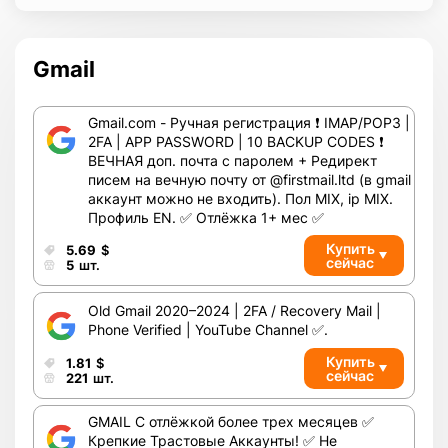
Gmail
Gmail.com - Ручная регистрация ❗️ IMAP/POP3 |
2FA | APP PASSWORD | 10 BACKUP CODES ❗️
ВЕЧНАЯ доп. почта с паролем + Редирект
писем на вечную почту от @firstmail.ltd (в gmail
аккаунт можно не входить). Пол MIX, ip MIX.
Профиль EN. ✅ Отлёжка 1+ мес ✅
Купить
5.69
$
сейчас
5
шт.
Old Gmail 2020–2024 | 2FA / Recovery Mail |
Phone Verified | YouTube Channel ✅.
Купить
1.81
$
сейчас
221
шт.
GMAIL С отлёжкой более трех месяцев ✅
Крепкие Трастовые Аккаунты! ✅ Не