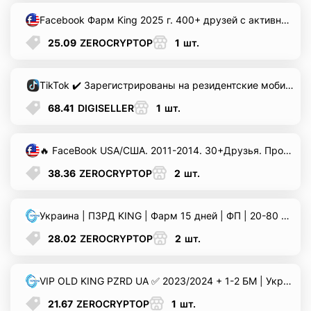
Facebook Фарм King 2025 г. 400+ друзей с активностью | USA фарм | GEO - North/South America | валюта $ | активная лента, баннеры, входящие сообщения.
25.09
ZEROCRYPTOP
1
шт.
TikTok ✔️ Зарегистрированы на резидентские мобильные прокси ЕВРОПА IP ✔️ Отлёжка 30+ дней ✔️ Подтверждены по почте Rambler (идёт в комплекте) ✔️ Отлично подходят для спама/рекламы/программных софтов
Всего позиций в корзине
Всего товара в корзине
(шт)
68.41
DIGISELLER
1
шт.
Сумма к оплате (без скидок)
$
🔥 FaceBook USA/США. 2011-2014. 30+Друзья. Профиль Usa, Фотографии. 2fa+. OLD. Trust.
38.36
ZEROCRYPTOP
2
шт.
Украина | ПЗРД KING | Фарм 15 дней | ФП | 20-80 друзей | Email с доступом | Возраст 60+ дней | Интересы; Реклама в ленте | 2FA | Отлично подходит для работы в долгую | Высокий траст | User-Agent; Token; Cookies
28.02
ZEROCRYPTOP
2
шт.
VIP OLD KING PZRD UA ✅ 2023/2024 + 1-2 БМ | Украина | Ручной фарм 20+ дней | 20-100 друзей | Пройден чек (видеоселфи) Создана и профармлена Fan Page | Email с доступом | Профиль и Fan Page полностью заполнены | Очень хороший фарм, активность вне ФБ, интересы, и т.д. | User-Agent+Token+Cookies
21.67
ZEROCRYPTOP
1
шт.