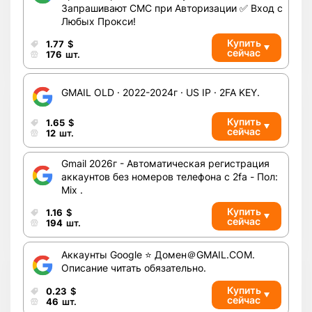
Запрашивают СМС при Авторизации ✅ Вход с
Любых Прокси!
Купить
1.77
$
сейчас
176
шт.
GMAIL OLD · 2022-2024г · US IP · 2FA KEY.
Купить
1.65
$
сейчас
12
шт.
Gmail 2026г - Автоматическая регистрация
аккаунтов без номеров телефона с 2fa - Пол:
Mix .
Купить
1.16
$
сейчас
194
шт.
Аккаунты Google ⭐️ Домен＠GMAIL.COM.
Описание читать обязательно.
Купить
0.23
$
сейчас
46
шт.