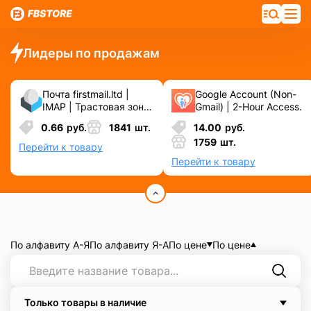
Лидеры по продажам
Почта firstmail.ltd |
Google Account (Non-
IMAP | Трастовая зона
Gmail) | 2-Hour Access.
.COM ❗️ Новые, Чистые
0.66
руб.
1841
шт.
14.00
руб.
❗️ С реальными
1759
шт.
логинами | ☑️
Перейти к товару
Специально для ФБ/
Перейти к товару
инст ☑️ и прочих
сервисов\соц.сетей.
По алфавиту А-Я
По алфавиту Я-А
По цене
По цене
Только товары в наличие