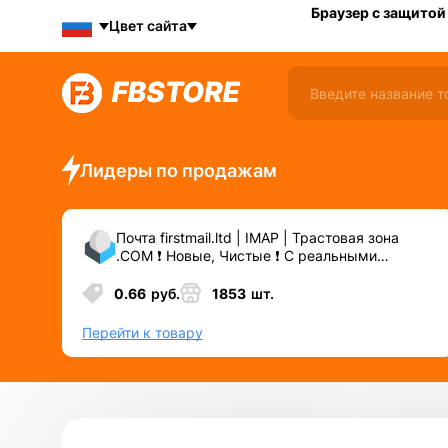
Браузер с защитой
Цвет сайта
Лидеры по продажам
Почта firstmail.ltd | IMAP | Трастовая зона
.COM ❗️ Новые, Чистые ❗️ С реальными
логинами | ☑️ Специально для ФБ/инст ☑️ и
прочих сервисов\соц.сетей.
0.66
руб.
1853
шт.
Перейти к товару