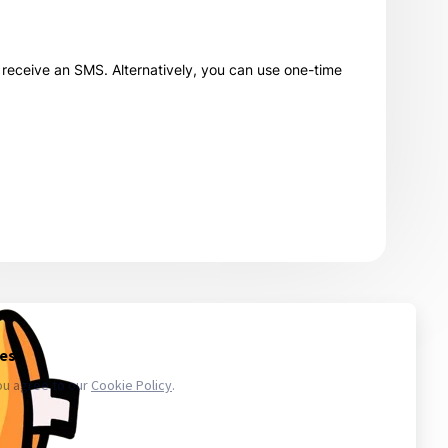
receive an SMS. Alternatively, you can use one-time
 то количество, которое сможете использовать в ближайшее
икают проблемы с аккаунтами - обратитесь в поддержку. Магазин
.ru в свою очередь, покупает услуги информационного доступа,
ае уничтожения, блокирования, модификации либо копировании
третьих лиц. Весь товар который мы предлагаем не принадлежит
важаем закон и стабильность в работе нас и наших клиентов для
аунт в вк, биржа аккаунтов, аккаунты инстаграм, купить аккаунты