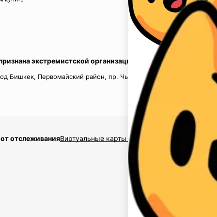
 признана экстремистской организацией в России.
од Бишкек, Первомайский район, пр. Чынгыз Айтматов, д.16, кв.
 от отслеживания
Виртуальные карты $2,5
Накрутка подписчико