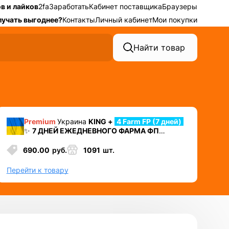
в и лайков
2fa
Заработать
Кабинет поставщика
Браузеры
лучать выгоднее?
Контакты
Личный кабинет
Мои покупки
Найти товар
Premium
Украина
KING +
4 Farm FP (7 дней)
✨
7 ДНЕЙ ЕЖЕДНЕВНОГО ФАРМА ФП
⛔️ УДАЛЕН НОМЕР + 2ФА
+ Cookies + Mail +
Token EAAB
690.00
руб.
1091
шт.
✅ Лучший аккаунт для автозалива или
работы в долгую
Перейти к товару