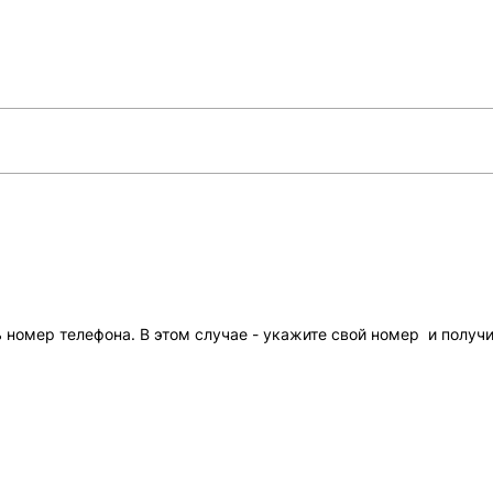
ть номер телефона. В этом случае - укажите свой номер и получ
Всего позиций в корзине
Всего товара в корзине
(шт)