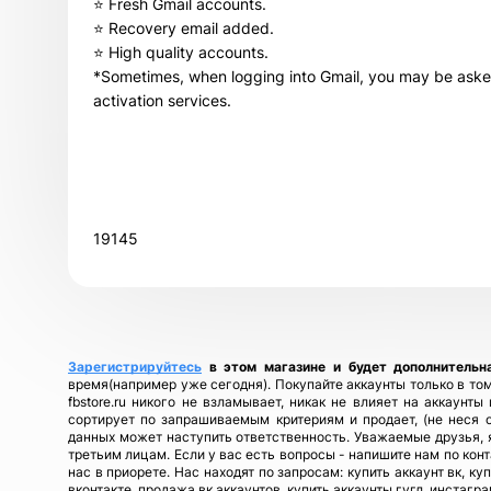
⭐ Fresh Gmail accounts.
⭐ Recovery email added.
⭐ High quality accounts.
*Sometimes, when logging into Gmail, you may be asked
activation services.
19145
Зарегистрируйтесь
в этом магазине и будет дополнительн
время(например уже сегодня). Покупайте аккаунты только в том
fbstore.ru никого не взламывает, никак не влияет на аккаунт
сортирует по запрашиваемым критериям и продает, (не неся 
данных может наступить ответственность. Уважаемые друзья, я
третьим лицам. Если у вас есть вопросы - напишите нам по кон
нас в приорете. Нас находят по запросам: купить аккаунт вк, ку
вконтакте, продажа вк аккаунтов, купить аккаунты гугл, инстагра