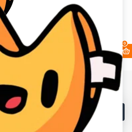
0
68. ИНН в Кыргызской республике: 02405202310226.
в и лайков
2fa
Заработать
Кабинет поставщика
Браузеры
Как получать выгоднее?
Контакты
Поддержка магазина