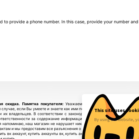
Сумма к оплате (без скидок)
$
 to provide a phone number. In this case, provide your number and 
ая скидка.
Памятка покупателя:
Уважаемые покупатели, приобретайте
 случае, если Вы умеете и знаете как ими пользоваться! Если у Вас возн
ы и их владельцев. В соответствии с законодательством! Магазин fbstore
ответственности за содержание информации), предупреждая, что в случ
 напоминаю, наш магазин не нарушает никаких законов и не каких прав 
тактам и мы предоставим все разъяснения о происхождении товаров. Мы у
пить вк аккаунт, купить аккаунты вк, купить аккаунты инстаграм, купить акк
м купить