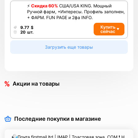
Всего товара в корзине
(шт)
⚡
Скидка 60%
США/USA KING. Мощный
Сумма к оплате (без скидок)
$
Ручной фарм, +Интересы. Профиль заполнен,
+ ФАРМ. FUN PAGE и 2фа INFO.
Купить
9.77
$
сейчас
20
шт.
Загрузить еще товары
Акции на товары
Последние покупки в магазине
Почта firstmail.ltd | IMAP | Трастовая зона .COM ❗️ Новые, Чистые ❗️ С реальными логинами | ☑️ Специально для ФБ/инст ☑️ и прочих сервисов\соц.сетей.