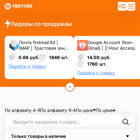
Лидеры по продажам
Почта firstmail.ltd |
Google Account (Non-
IMAP | Трастовая зона
Gmail) | 2-Hour Access.
.COM ❗️ Новые, Чистые
0.66
руб.
1849
шт.
14.00
руб.
❗️ С реальными
1760
шт.
логинами | ☑️
Перейти к товару
Специально для ФБ/
Перейти к товару
инст ☑️ и прочих
сервисов\соц.сетей.
По алфавиту А-Я
По алфавиту Я-А
По цене
По цене
Только товары в наличие