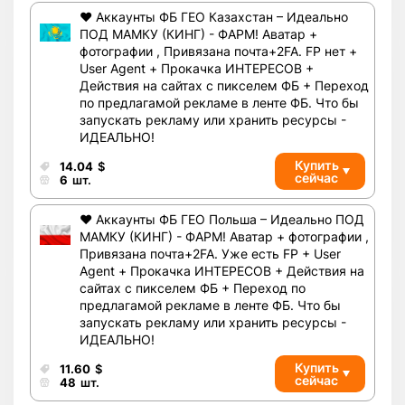
❤️ Аккаунты ФБ ГЕО Казахстан – Идеально
ПОД МАМКУ (КИНГ) - ФАРМ! Аватар +
фотографии , Привязана почта+2FA. FP нет +
User Agent + Прокачка ИНТЕРЕСОВ +
Действия на сайтах с пикселем ФБ + Переход
по предлагамой рекламе в ленте ФБ. Что бы
запускать рекламу или хранить ресурсы -
ИДЕАЛЬНО!
Купить
14.04
$
сейчас
6
шт.
❤️ Аккаунты ФБ ГЕО Польша – Идеально ПОД
МАМКУ (КИНГ) - ФАРМ! Аватар + фотографии ,
Привязана почта+2FA. Уже есть FP + User
Agent + Прокачка ИНТЕРЕСОВ + Действия на
сайтах с пикселем ФБ + Переход по
предлагамой рекламе в ленте ФБ. Что бы
запускать рекламу или хранить ресурсы -
ИДЕАЛЬНО!
Купить
11.60
$
сейчас
48
шт.
Всего позиций в корзине