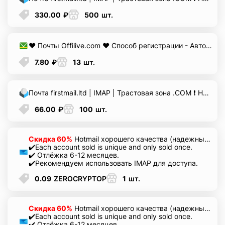
330.00
₽
500
шт.
❤️ Почты Offilive.com ❤️ Способ регистрации - Автоматическая ❤️ Зарегистрированы на IP различных стран ❤️
7.80
₽
13
шт.
Почта firstmail.ltd | IMAP | Трастовая зона .COM ❗️ Новые, Чистые ❗️ С реальными логинами | ☑️ Специально для ФБ/инст ☑️ и прочих сервисов\соц.сетей.
66.00
₽
100
шт.
Скидка 60%
Hotmail хорошего качества (надежный, получайте сообщения через IMAP. Суперактивен 6–12 месяцев отлёжки)
✔️Each account sold is unique and only sold once.
✔️ Отлёжка 6-12 месяцев.
✔️Рекомендуем использовать IMAP для доступа.
0.09
ZEROCRYPTOP
1
шт.
Скидка 60%
Hotmail хорошего качества (надежный, получайте сообщения через IMAP. Суперактивен 6–12 месяцев отлёжки)
✔️Each account sold is unique and only sold once.
✔️ Отлёжка 6-12 месяцев.