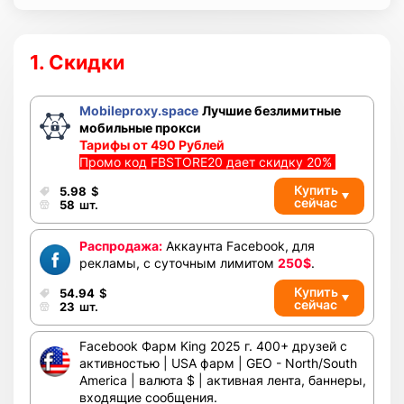
1. Скидки
Mobileproxy.space
Лучшие безлимитные
мобильные прокси
Тарифы от 490 Рублей
Промо код FBSTORE20 дает скидку 20%
Купить
5.98
$
сейчас
58
шт.
Распродажа:
Аккаунта Facebook, для
рекламы, с суточным лимитом
250$
.
Купить
54.94
$
сейчас
23
шт.
Facebook Фарм King 2025 г. 400+ друзей с
активностью | USA фарм | GEO - North/South
America | валюта $ | активная лента, баннеры,
входящие сообщения.