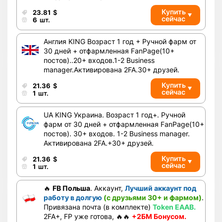
Купить
23.81
$
сейчас
6
шт.
Англия KING Возраст 1 год + Ручной фарм от
30 дней + отфармленная FanPage(10+
постов)..20+ входов.1-2 Business
manager.Активирована 2FA.30+ друзей.
Купить
21.36
$
сейчас
1
шт.
UA KING Украина. Возраст 1 год+. Ручной
фарм от 30 дней + отфармленная FanPage(10+
постов). 30+ входов. 1-2 Business manager.
Активирована 2FA.+30+ друзей.
Купить
21.36
$
сейчас
1
шт.
🔥
FB Польша
. Аккаунт,
Лучший аккаунт под
работу в долгую
(с друзьями 30+ и фармом)
.
Привязана почта (в комплекте)
Token EAAB.
2FA+, FP уже готова, 🔥🔥
+2БМ Бонусом.