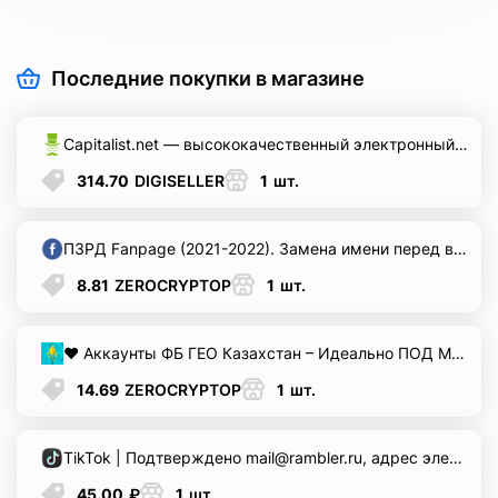
Последние покупки в магазине
Capitalist.net — высококачественный электронный кошелек ручной работы, максимальное доверие, регистрация через мобильное приложение, AU Proxy.
314.70
DIGISELLER
1
шт.
ПЗРД Fanpage (2021-2022). Замена имени перед выдачей.
Всего позиций в корзине
8.81
ZEROCRYPTOP
1
шт.
Всего товара в корзине
(шт)
Сумма к оплате (без скидок)
$
❤️ Аккаунты ФБ ГЕО Казахстан – Идеально ПОД МАМКУ (КИНГ) - ФАРМ! Аватар + фотографии , Привязана почта+2FA. FP нет + User Agent + Прокачка ИНТЕРЕСОВ + Действия на сайтах с пикселем ФБ + Переход по предлагамой рекламе в ленте ФБ. Что бы запускать рекламу или хранить ресурсы - ИДЕАЛЬНО!
14.69
ZEROCRYPTOP
1
шт.
TikTok | Подтверждено mail@rambler.ru, адрес электронной почты указан | Пол (смешанный) | Имя на латыни | Профиль пуст | Зарегистрировано с IP-адресом смешанного типа
45.00
₽
1
шт.