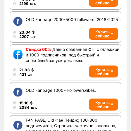
сейчас
2199
шт.
OLD Fanpage 2000-5000 followers (2018-2025).
Купить
23.04
$
сейчас
2207
шт.
Скидка 60%
Давно созданная ФП, с отлёжкой
и 1000 подписчиков, под быстрый и
спокойный запуск рекламы.
Купить
21.83
$
сейчас
421
шт.
OLD Fanpage 1000+ Followers/likes.
Купить
15.16
$
сейчас
2084
шт.
FAN PAGE, Old Фан Пейдж; 100-800
подписчиков, Страница частично заполнена,