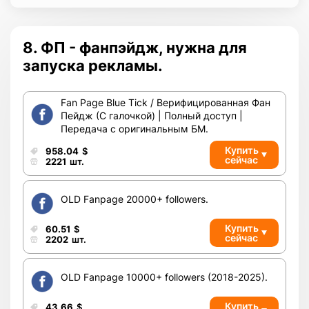
8. ФП - фанпэйдж, нужна для
запуска рекламы.
Fan Page Blue Tick / Верифицированная Фан
Пейдж (С галочкой) | Полный доступ |
Передача с оригинальным БМ.
Купить
958.04
$
сейчас
2221
шт.
OLD Fanpage 20000+ followers.
Купить
60.51
$
сейчас
2202
шт.
OLD Fanpage 10000+ followers (2018-2025).
Купить
43.66
$