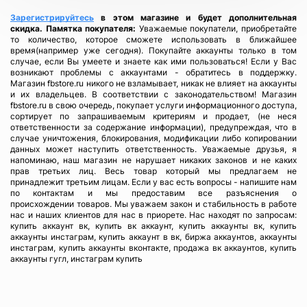
Зарегистрируйтесь
в этом магазине и будет дополнительная
скидка.
Памятка покупателя:
Уважаемые покупатели, приобретайте
то количество, которое сможете использовать в ближайшее
время(например уже сегодня). Покупайте аккаунты только в том
случае, если Вы умеете и знаете как ими пользоваться! Если у Вас
возникают проблемы с аккаунтами - обратитесь в поддержку.
Магазин fbstore.ru никого не взламывает, никак не влияет на аккаунты
и их владельцев. В соответствии с законодательством! Магазин
fbstore.ru в свою очередь, покупает услуги информационного доступа,
сортирует по запрашиваемым критериям и продает, (не неся
ответственности за содержание информации), предупреждая, что в
случае уничтожения, блокирования, модификации либо копировании
данных может наступить ответственность. Уважаемые друзья, я
напоминаю, наш магазин не нарушает никаких законов и не каких
прав третьих лиц. Весь товар который мы предлагаем не
принадлежит третьим лицам. Если у вас есть вопросы - напишите нам
по контактам и мы предоставим все разъяснения о
происхождении товаров. Мы уважаем закон и стабильность в работе
нас и наших клиентов для нас в приорете. Нас находят по запросам:
купить аккаунт вк, купить вк аккаунт, купить аккаунты вк, купить
аккаунты инстаграм, купить аккаунт в вк, биржа аккаунтов, аккаунты
инстаграм, купить аккаунты вконтакте, продажа вк аккаунтов, купить
аккаунты гугл, инстаграм купить