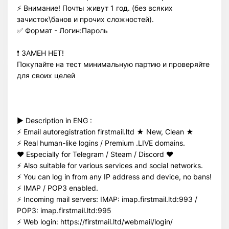
⚡️ Внимание! Почты живут 1 год. (без всяких
зачисток\банов и прочих сложностей).
✅ Формат - Логин:Пароль
❗️ ЗАМЕН НЕТ!
Покупайте на тест минимальную партию и проверяйте
для своих целей
► Description in ENG :
⚡️ Email autoregistration firstmail.ltd ★ New, Clean ★
⚡️ Real human-like logins / Premium .LIVE domains.
❤️ Especially for Telegram / Steam / Discord ❤️
⚡️ Also suitable for various services and social networks.
⚡️ You can log in from any IP address and device, no bans!
⚡️ IMAP / POP3 enabled.
⚡️ Incoming mail servers: IMAP: imap.firstmail.ltd:993 /
POP3: imap.firstmail.ltd:995
⚡️ Web login: https://firstmail.ltd/webmail/login/
Всего позиций в корзине