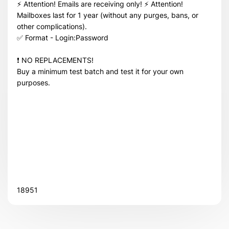
⚡️ Attention! Emails are receiving only! ⚡️ Attention!
Всего товара в корзине
(шт)
Mailboxes last for 1 year (without any purges, bans, or
Сумма к оплате (без скидок)
$
other complications).
✅ Format - Login:Password
❗️ NO REPLACEMENTS!
Buy a minimum test batch and test it for your own
purposes.
18951