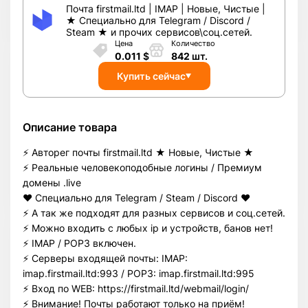
Почта firstmail.ltd | IMAP | Новые, Чистые |
★ Специально для Telegram / Discord /
Steam ★ и прочих сервисов\соц.сетей.
Цена
Количество
0.011
$
842
шт.
Купить сейчас
Описание товара
⚡️ Авторег почты firstmail.ltd ★ Новые, Чистые ★
⚡️ Реальные человекоподобные логины / Премиум
домены .live
❤️ Специально для Telegram / Steam / Discord ❤️
⚡️ А так же подходят для разных сервисов и соц.сетей.
⚡️ Можно входить с любых ip и устройств, банов нет!
⚡️ IMAP / POP3 включен.
⚡️ Серверы входящей почты: IMAP:
imap.firstmail.ltd:993 / POP3: imap.firstmail.ltd:995
⚡️ Вход по WEB: https://firstmail.ltd/webmail/login/
⚡️ Внимание! Почты работают только на приём!