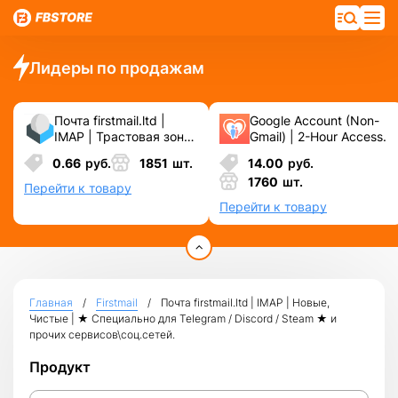
Лидеры по продажам
Почта firstmail.ltd |
Google Account (Non-
IMAP | Трастовая зона
Gmail) | 2-Hour Access.
.COM ❗️ Новые, Чистые
0.66
руб.
1851
шт.
14.00
руб.
❗️ С реальными
1760
шт.
логинами | ☑️
Перейти к товару
Специально для ФБ/
Перейти к товару
инст ☑️ и прочих
сервисов\соц.сетей.
Главная
Firstmail
Почта firstmail.ltd | IMAP | Новые,
Чистые | ★ Специально для Telegram / Discord / Steam ★ и
прочих сервисов\соц.сетей.
Продукт