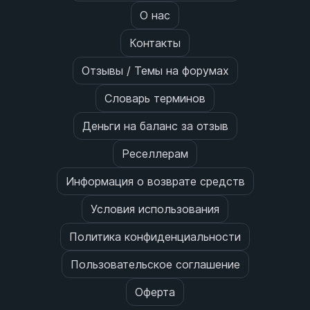
Автоматизация — заказы обрабатываются
О нас
без вашего участия ✅ Масштабируемость
— легко обслуживать сотни клиентов ✅
Контакты
Гибкое ценообразование —
устанавливайте свою наценку ✅
Отзывы / Темы на форумах
Брендинг — клиенты работают с вашим
интерфейсом, не видя поставщика ✅
Словарь терминов
Единый доступ — одна интеграция для
множества услуг и соцсетей
Деньги на баланс за отзыв
Реселлерам
Информация о возврате средств
Условия использования
Политика конфиденциальности
Пользовательское соглашение
Оферта