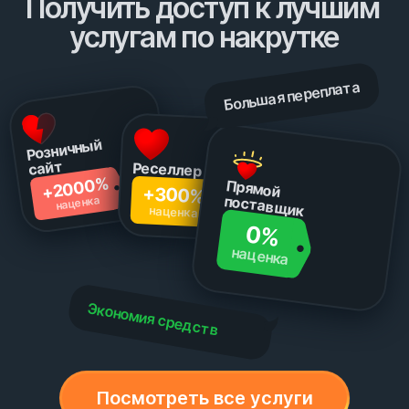
Получить доступ к лучшим 
услугам по накрутке
Большая переплата
Розничный 
сайт
Реселлер
+2000%
+300%
Прямой 
поставщик
наценка
наценка
0%
наценка
Экономия средств
Посмотреть все услуги