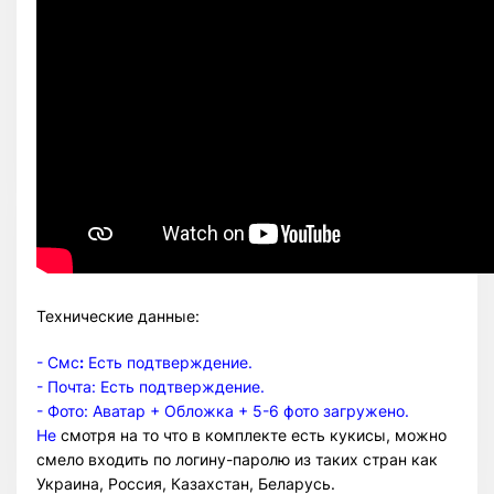
Технические данные:
- Смс
:
Есть подтверждение.
- Почта: Есть подтверждение.
- Фото: Аватар + Обложка + 5-6 фото загружено.
Не
смотря на то что в комплекте есть кукисы, можно
Всего позиций в корзине
смело входить по логину-паролю из таких стран как
Всего товара в корзине
(шт)
Украина, Россия, Казахстан, Беларусь.
Сумма к оплате (без скидок)
$