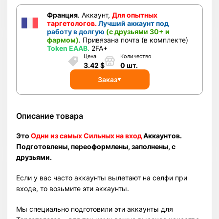
Франция
. Аккаунт,
Для опытных
таргетологов.
Лучший аккаунт под
работу в долгую
(с друзьями 30+ и
фармом)
. Привязана почта (в комплекте)
Token EAAB.
2FA+
Цена
Количество
3.42
$
0
шт.
Заказ
Описание товара
Это
Одни из самых Cильных на вход
Аккаунтов.
Подготовлены, переоформлены, заполнены, с
друзьями.
Если у вас часто аккаунты вылетают на селфи при
входе, то возьмите эти аккаунты.
Мы специально подготовили эти аккаунты для