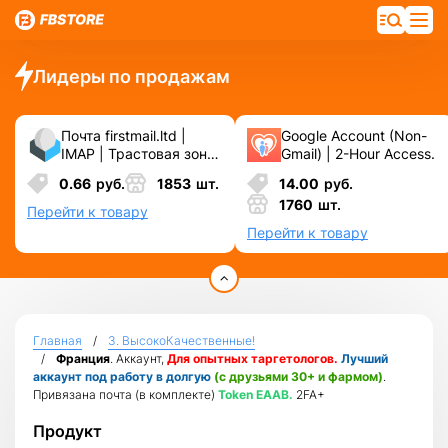
Лидеры по продажам
Почта firstmail.ltd |
Google Account (Non-
IMAP | Трастовая зона
Gmail) | 2-Hour Access.
.COM ❗️ Новые, Чистые
0.66
руб.
1853
шт.
14.00
руб.
❗️ С реальными
1760
шт.
логинами | ☑️
Перейти к товару
Специально для ФБ/
Перейти к товару
инст ☑️ и прочих
сервисов\соц.сетей.
Главная
3. ВысокоКачественные!
Франция
. Аккаунт,
Для опытных таргетологов.
Лучший
аккаунт под работу в долгую
(с друзьями 30+ и фармом)
.
Привязана почта (в комплекте)
Token EAAB.
2FA+
Продукт