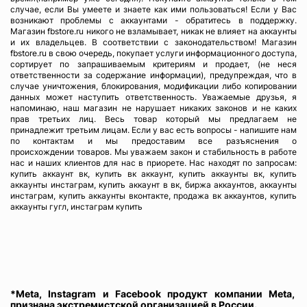
случае, если Вы умеете и знаете как ими пользоваться! Если у Вас
возникают проблемы с аккаунтами - обратитесь в поддержку.
Магазин fbstore.ru никого не взламывает, никак не влияет на аккаунты
и их владельцев. В соответствии с законодательством! Магазин
fbstore.ru в свою очередь, покупает услуги информационного доступа,
сортирует по запрашиваемым критериям и продает, (не неся
ответственности за содержание информации), предупреждая, что в
случае уничтожения, блокирования, модификации либо копировании
данных может наступить ответственность. Уважаемые друзья, я
напоминаю, наш магазин не нарушает никаких законов и не каких
прав третьих лиц. Весь товар который мы предлагаем не
принадлежит третьим лицам. Если у вас есть вопросы - напишите нам
по контактам и мы предоставим все разъяснения о
происхождении товаров. Мы уважаем закон и стабильность в работе
нас и наших клиентов для нас в приорете. Нас находят по запросам:
купить аккаунт вк, купить вк аккаунт, купить аккаунты вк, купить
аккаунты инстаграм, купить аккаунт в вк, биржа аккаунтов, аккаунты
инстаграм, купить аккаунты вконтакте, продажа вк аккаунтов, купить
аккаунты гугл, инстаграм купить
*Meta, Instagram и Facebook продукт компании Meta,
признана экстремистской организацией в России.