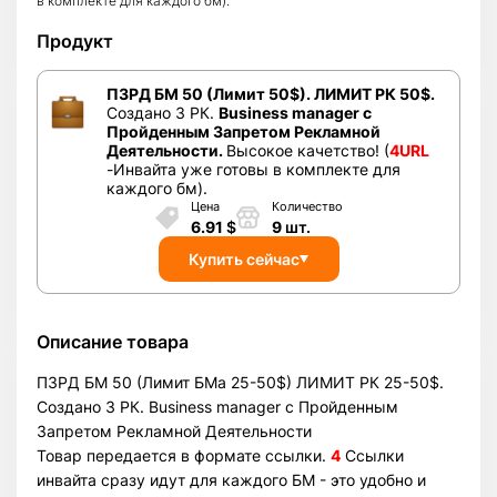
в комплекте для каждого бм).
Продукт
ПЗРД БМ 50 (Лимит 50$). ЛИМИТ РК 50$.
Создано 3 РК.
Business manager с
Пройденным Запретом Рекламной
Деятельности.
Высокое качетство! (
4URL
-Инвайта уже готовы в комплекте для
каждого бм).
Цена
Количество
6.91
$
9
шт.
Купить сейчас
Описание товара
ПЗРД БМ 50 (Лимит БМа 25-50$) ЛИМИТ РК 25-50$.
Создано 3 РК. Business manager с Пройденным
Запретом Рекламной Деятельности
Товар передается в формате ссылки.
4
Ссылки
инвайта сразу идут для каждого БМ - это удобно и