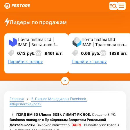
Лидеры по продажам
Почта firstmail.ltd |
Почта firstmail.ltd |
IMAP | Зоны .com ❗️
IMAP | Трастовая зона
Новые, Чистые,
.COM ❗️ Новые, Чистые
0.13
руб.
9461
шт.
0.66
руб.
1839
шт.
Вечные ❗️ Для
❗️ С реальными
различных сервисов и
логинами | ☑️
Перейти к товару
Перейти к товару
соц.сетей.
Специально для ФБ/
инст ☑️ и прочих
сервисов\соц.сетей.
Главная
5. Бизнес Менеджеры Facebook.
#перспективность
ПЗРД БМ 50 (Лимит 50$). ЛИМИТ РК 50$.
Создано 3 РК.
Business manager с Пройденным Запретом Рекламной
Деятельности.
Высокое качетство! (
4URL
-Инвайта уже готовы