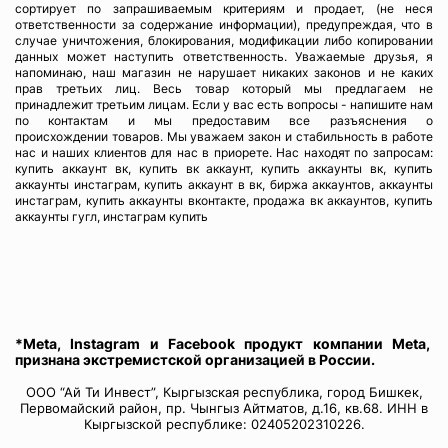
сортирует по запрашиваемым критериям и продает, (не неся
ответственности за содержание информации), предупреждая, что в
случае уничтожения, блокирования, модификации либо копировании
данных может наступить ответственность. Уважаемые друзья, я
напоминаю, наш магазин не нарушает никаких законов и не каких
прав третьих лиц. Весь товар который мы предлагаем не
принадлежит третьим лицам. Если у вас есть вопросы - напишите нам
по контактам и мы предоставим все разъяснения о
происхождении товаров. Мы уважаем закон и стабильность в работе
нас и наших клиентов для нас в приорете. Нас находят по запросам:
купить аккаунт вк, купить вк аккаунт, купить аккаунты вк, купить
аккаунты инстаграм, купить аккаунт в вк, биржа аккаунтов, аккаунты
инстаграм, купить аккаунты вконтакте, продажа вк аккаунтов, купить
аккаунты гугл, инстаграм купить
*Meta, Instagram и Facebook продукт компании Meta,
признана экстремистской организацией в России.
ООО “Ай Ти Инвест”, Кыргызская республика, город Бишкек,
Первомайский район, пр. Чынгыз Айтматов, д.16, кв.68. ИНН в
Кыргызской республике: 02405202310226.