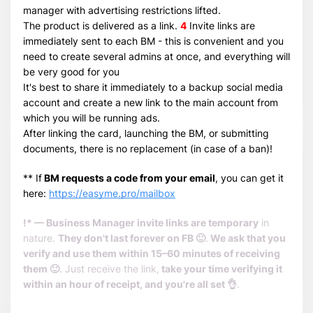
manager with advertising restrictions lifted.
The product is delivered as a link.
4
Invite links are
immediately sent to each BM - this is convenient and you
need to create several admins at once, and everything will
be very good for you
It's best to share it immediately to a backup social media
Всего позиций в корзине
account and create a new link to the main account from
Всего товара в корзине
(шт)
which you will be running ads.
Сумма к оплате (без скидок)
$
After linking the card, launching the BM, or submitting
documents, there is no replacement (in case of a ban)!
** If
BM requests a code from your email
, you can get it
here:
https://easyme.pro/mailbox
!* — Business Manager invite links are temporary
in
nature.
They don't last forever on FB 🙂
.
We ask that you
verify and use them within 15–60 minutes of receiving
them 🙂
. Just receive the link,
take your time verifying it
within an hour of receipt, and you're all set 👌
.