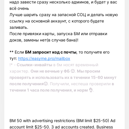
надо завести сразу несколько админов, и будет у вас
всё очень
Лучше шарить сразу на запасной СОЦ и делать новую
ссылку на основной аккаунт, с которого будете
заливать.
После привязки карты, запуска БМ или отправки
доков, замены нет(в случае бана)!
** Если
БМ запросит код с почты
, то получите его
тут:
https://easyme.pro/mailbox
!* -
Ссылки-инвайты
в бм носят временный
характер.
Они не вечные у ФБ 🙂
.
Мы просим
проверять и использовать их в течении 15-60 минут
после получения🙂
. Получили, неспеша проверили
в
течении 1 часа поле получения, и норм 👌
.
BM 50 with advertising restrictions (BM limit $25-50) Ad
account limit $25-50. 3 ad accounts created. Business