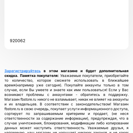
Всего позиций в корзине
Всего товара в корзине
(шт)
920062
Сумма к оплате (без скидок)
$
Зарегистрируйтесь
в этом магазине и будет дополнительная
скидка.
Памятка покупателя:
Уважаемые покупатели, приобретайте
то количество, которое сможете использовать в ближайшее
время(например уже сегодня). Покупайте аккаунты только в том
случае, если Вы умеете и знаете как ими пользоваться! Если у Вас
возникают проблемы с аккаунтами - обратитесь в поддержку.
Магазин fbstore.ru никого не взламывает, никак не влияет на аккаунты
и их владельцев. В соответствии с законодательством! Магазин
fbstore.ru в свою очередь, покупает услуги информационного доступа,
сортирует по запрашиваемым критериям и продает, (не неся
ответственности за содержание информации), предупреждая, что в
случае уничтожения, блокирования, модификации либо копировании
данных может наступить ответственность. Уважаемые друзья, я
напоминаю, наш магазин не нарушает никаких законов и не каких