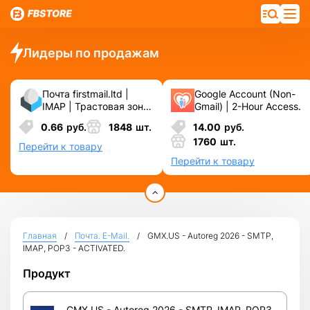
Лидеры по продажам
Почта firstmail.ltd |
Google Account (Non-
IMAP | Трастовая зона
Gmail) | 2-Hour Access.
.COM ❗️ Новые, Чистые
0.66
руб.
1848
шт.
14.00
руб.
❗️ С реальными
1760
шт.
логинами | ☑️
Перейти к товару
Специально для ФБ/
Перейти к товару
инст ☑️ и прочих
сервисов\соц.сетей.
Главная
Почта. E-Mail.
GMX.US - Autoreg 2026 - SMTP,
IMAP, POP3 - ACTIVATED.
Продукт
GMX.US - Autoreg 2026 - SMTP, IMAP, POP3