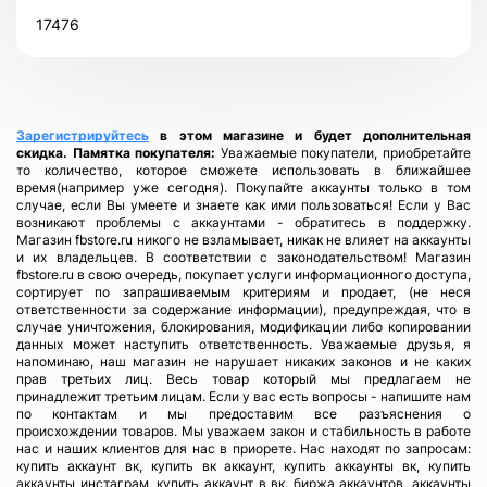
17476
Всего позиций в корзине
Всего товара в корзине
(шт)
Сумма к оплате (без скидок)
$
Зарегистрируйтесь
в этом магазине и будет дополнительная
скидка.
Памятка покупателя:
Уважаемые покупатели, приобретайте
то количество, которое сможете использовать в ближайшее
время(например уже сегодня). Покупайте аккаунты только в том
случае, если Вы умеете и знаете как ими пользоваться! Если у Вас
возникают проблемы с аккаунтами - обратитесь в поддержку.
Магазин fbstore.ru никого не взламывает, никак не влияет на аккаунты
и их владельцев. В соответствии с законодательством! Магазин
fbstore.ru в свою очередь, покупает услуги информационного доступа,
сортирует по запрашиваемым критериям и продает, (не неся
ответственности за содержание информации), предупреждая, что в
случае уничтожения, блокирования, модификации либо копировании
данных может наступить ответственность. Уважаемые друзья, я
напоминаю, наш магазин не нарушает никаких законов и не каких
прав третьих лиц. Весь товар который мы предлагаем не
принадлежит третьим лицам. Если у вас есть вопросы - напишите нам
по контактам и мы предоставим все разъяснения о
происхождении товаров. Мы уважаем закон и стабильность в работе
нас и наших клиентов для нас в приорете. Нас находят по запросам:
купить аккаунт вк, купить вк аккаунт, купить аккаунты вк, купить
аккаунты инстаграм, купить аккаунт в вк, биржа аккаунтов, аккаунты