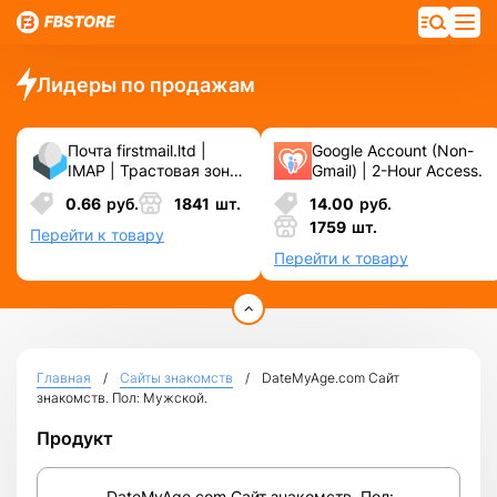
Лидеры по продажам
Почта firstmail.ltd |
Google Account (Non-
IMAP | Трастовая зона
Gmail) | 2-Hour Access.
.COM ❗️ Новые, Чистые
0.66
руб.
1841
шт.
14.00
руб.
❗️ С реальными
1759
шт.
логинами | ☑️
Перейти к товару
Специально для ФБ/
Перейти к товару
инст ☑️ и прочих
сервисов\соц.сетей.
Главная
Сайты знакомств
DateMyAge.com Сайт
знакомств. Пол: Мужской.
Продукт
DateMyAge.com Сайт знакомств. Пол: