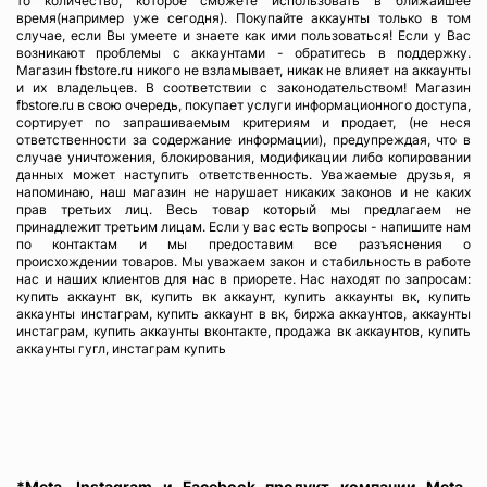
то количество, которое сможете использовать в ближайшее
время(например уже сегодня). Покупайте аккаунты только в том
случае, если Вы умеете и знаете как ими пользоваться! Если у Вас
возникают проблемы с аккаунтами - обратитесь в поддержку.
Магазин fbstore.ru никого не взламывает, никак не влияет на аккаунты
и их владельцев. В соответствии с законодательством! Магазин
fbstore.ru в свою очередь, покупает услуги информационного доступа,
сортирует по запрашиваемым критериям и продает, (не неся
ответственности за содержание информации), предупреждая, что в
случае уничтожения, блокирования, модификации либо копировании
данных может наступить ответственность. Уважаемые друзья, я
напоминаю, наш магазин не нарушает никаких законов и не каких
прав третьих лиц. Весь товар который мы предлагаем не
принадлежит третьим лицам. Если у вас есть вопросы - напишите нам
по контактам и мы предоставим все разъяснения о
происхождении товаров. Мы уважаем закон и стабильность в работе
нас и наших клиентов для нас в приорете. Нас находят по запросам:
купить аккаунт вк, купить вк аккаунт, купить аккаунты вк, купить
аккаунты инстаграм, купить аккаунт в вк, биржа аккаунтов, аккаунты
инстаграм, купить аккаунты вконтакте, продажа вк аккаунтов, купить
аккаунты гугл, инстаграм купить
*Meta, Instagram и Facebook продукт компании Meta,