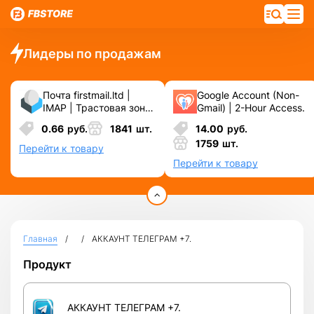
Лидеры по продажам
Почта firstmail.ltd |
Google Account (Non-
IMAP | Трастовая зона
Gmail) | 2-Hour Access.
.COM ❗️ Новые, Чистые
0.66
руб.
1841
шт.
14.00
руб.
❗️ С реальными
1759
шт.
логинами | ☑️
Перейти к товару
Специально для ФБ/
Перейти к товару
инст ☑️ и прочих
сервисов\соц.сетей.
Главная
АККАУНТ ТЕЛЕГРАМ +7.
Продукт
АККАУНТ ТЕЛЕГРАМ +7.