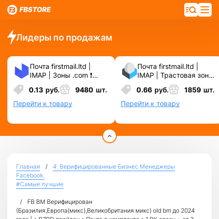
Лидеры по продажам
Почта firstmail.ltd |
Почта firstmail.ltd |
IMAP | Зоны .com ❗️
IMAP | Трастовая зона
Новые, Чистые,
.COM ❗️ Новые, Чистые
0.13
руб.
9480
шт.
0.66
руб.
1859
шт.
Вечные ❗️ Для
❗️ С реальными
различных сервисов и
логинами | ☑️
Перейти к товару
Перейти к товару
соц.сетей.
Специально для ФБ/
инст ☑️ и прочих
сервисов\соц.сетей.
Главная
4. Верифицированные Бизнес Менеджеры
Facebook.
#Самые лучшие
FB BM Верифицирован
(Бразилия,Европа(микс),Великобритания микс) old bm до 2024