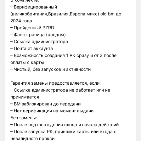
– Верифицированный
(великобритания,Бразилия,Европа микс) old bm до
2024 года
– Пройденный PZRD
– Фан-страница (рандом)
– Ссылка администратора
– Почта от аккаунта
– Возможность создания 1 РК сразу и от 3 после
оплаты с карты
– Чистый, без запусков и активности
Всего позиций в корзине
Гарантия замены предоставляется, если:
Всего товара в корзине
(шт)
– Ссылка администратора не работает или не
Сумма к оплате (без скидок)
$
принимается
– БМ заблокирован до передачи
– Нет верификации на момент выдачи
Без замены:
– После подтверждения входа и начала действий
– После запуска РК, привязки карты или входа с
невалидного прокси