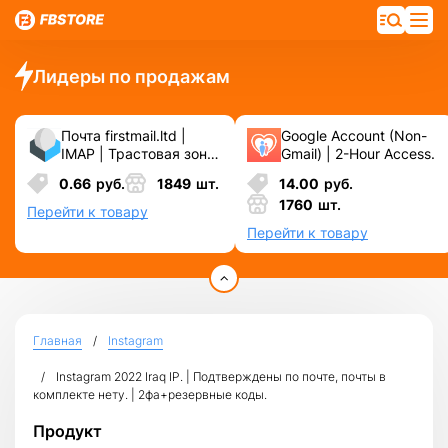
Лидеры по продажам
Почта firstmail.ltd |
Google Account (Non-
IMAP | Трастовая зона
Gmail) | 2-Hour Access.
.COM ❗️ Новые, Чистые
0.66
руб.
1849
шт.
14.00
руб.
❗️ С реальными
1760
шт.
логинами | ☑️
Перейти к товару
Специально для ФБ/
Перейти к товару
инст ☑️ и прочих
сервисов\соц.сетей.
Главная
Instagram
Instagram 2022 Iraq IP. | Подтверждены по почте, почты в
комплекте нету. | 2фа+резервные коды.
Продукт