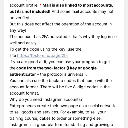
account profile.
*
Mail is also linked to most accounts,
Всего позиций в корзине
but it is not included!
And some mail accounts may not
Всего товара в корзине
(шт)
be verified!
Сумма к оплате (без скидок)
$
But this does not affect the operation of the account in
any way!
The account has 2FA activated - that's why they log in so
well and easily.
To get the code using the key, use the
site
https://fbstore.ru/page/2fa
If you are good at it, you can use your program to get
the
code from the two-factor (I key or google
authenticator
- the protocol is universal).
You can also use the backup codes that come with the
account format. There will be five 8-digit codes in the
account format.
Why do you need Instagram accounts?
Entrepreneurs create their own page on a social network
to sell goods and services. For example, to sell your
training course, cakes to order or something else.
Instagram is a good platform for starting and growing a