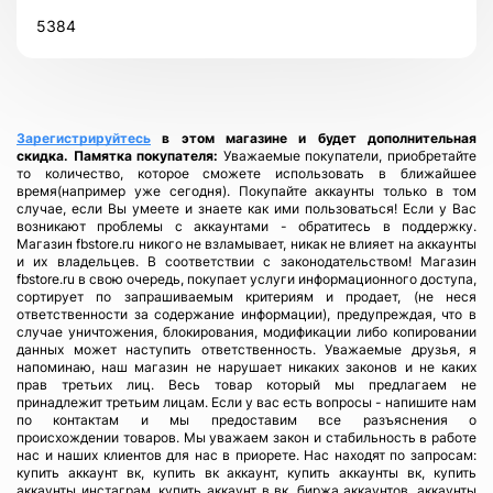
5384
Зарегистрируйтесь
в этом магазине и будет дополнительная
скидка.
Памятка покупателя:
Уважаемые покупатели, приобретайте
то количество, которое сможете использовать в ближайшее
время(например уже сегодня). Покупайте аккаунты только в том
случае, если Вы умеете и знаете как ими пользоваться! Если у Вас
возникают проблемы с аккаунтами - обратитесь в поддержку.
Магазин fbstore.ru никого не взламывает, никак не влияет на аккаунты
и их владельцев. В соответствии с законодательством! Магазин
fbstore.ru в свою очередь, покупает услуги информационного доступа,
сортирует по запрашиваемым критериям и продает, (не неся
ответственности за содержание информации), предупреждая, что в
случае уничтожения, блокирования, модификации либо копировании
данных может наступить ответственность. Уважаемые друзья, я
напоминаю, наш магазин не нарушает никаких законов и не каких
прав третьих лиц. Весь товар который мы предлагаем не
принадлежит третьим лицам. Если у вас есть вопросы - напишите нам
по контактам и мы предоставим все разъяснения о
происхождении товаров. Мы уважаем закон и стабильность в работе
нас и наших клиентов для нас в приорете. Нас находят по запросам:
купить аккаунт вк, купить вк аккаунт, купить аккаунты вк, купить
аккаунты инстаграм, купить аккаунт в вк, биржа аккаунтов, аккаунты