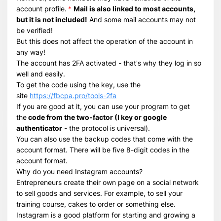
account profile.
*
Mail is also linked to most accounts,
Всего позиций в корзине
but it is not included!
And some mail accounts may not
Всего товара в корзине
(шт)
be verified!
Сумма к оплате (без скидок)
$
But this does not affect the operation of the account in
any way!
The account has 2FA activated - that's why they log in so
well and easily.
To get the code using the key, use the
site
https://fbcpa.pro/tools-2fa
If you are good at it, you can use your program to get
the
code from the two-factor (I key or google
authenticator
- the protocol is universal).
You can also use the backup codes that come with the
account format. There will be five 8-digit codes in the
account format.
Why do you need Instagram accounts?
Entrepreneurs create their own page on a social network
to sell goods and services. For example, to sell your
training course, cakes to order or something else.
Instagram is a good platform for starting and growing a