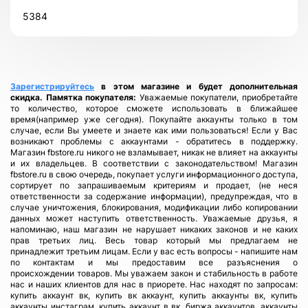
5384
Зарегистрируйтесь
в этом магазине и будет дополнительная
скидка.
Памятка покупателя:
Уважаемые покупатели, приобретайте
то количество, которое сможете использовать в ближайшее
время(например уже сегодня). Покупайте аккаунты только в том
случае, если Вы умеете и знаете как ими пользоваться! Если у Вас
возникают проблемы с аккаунтами - обратитесь в поддержку.
Магазин fbstore.ru никого не взламывает, никак не влияет на аккаунты
и их владельцев. В соответствии с законодательством! Магазин
fbstore.ru в свою очередь, покупает услуги информационного доступа,
сортирует по запрашиваемым критериям и продает, (не неся
ответственности за содержание информации), предупреждая, что в
случае уничтожения, блокирования, модификации либо копировании
данных может наступить ответственность. Уважаемые друзья, я
напоминаю, наш магазин не нарушает никаких законов и не каких
прав третьих лиц. Весь товар который мы предлагаем не
принадлежит третьим лицам. Если у вас есть вопросы - напишите нам
по контактам и мы предоставим все разъяснения о
происхождении товаров. Мы уважаем закон и стабильность в работе
нас и наших клиентов для нас в приорете. Нас находят по запросам:
купить аккаунт вк, купить вк аккаунт, купить аккаунты вк, купить
аккаунты инстаграм, купить аккаунт в вк, биржа аккаунтов, аккаунты