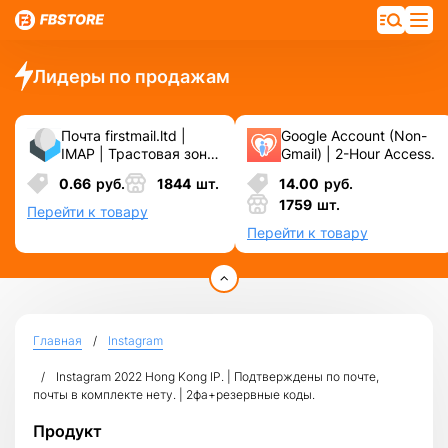
Лидеры по продажам
Почта firstmail.ltd |
Google Account (Non-
IMAP | Трастовая зона
Gmail) | 2-Hour Access.
.COM ❗️ Новые, Чистые
0.66
руб.
1844
шт.
14.00
руб.
❗️ С реальными
1759
шт.
логинами | ☑️
Перейти к товару
Специально для ФБ/
Перейти к товару
инст ☑️ и прочих
сервисов\соц.сетей.
Главная
Instagram
Instagram 2022 Hong Kong IP. | Подтверждены по почте,
почты в комплекте нету. | 2фа+резервные коды.
Продукт