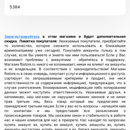
5384
Зарегистрируйтесь
в этом магазине и будет дополнительная
скидка.
Памятка покупателя:
Уважаемые покупатели, приобретайте
то количество, которое сможете использовать в ближайшее
время(например уже сегодня). Покупайте аккаунты только в том
случае, если Вы умеете и знаете как ими пользоваться! Если у Вас
возникают проблемы с аккаунтами - обратитесь в поддержку.
Магазин fbstore.ru никого не взламывает, никак не влияет на аккаунты
и их владельцев. В соответствии с законодательством! Магазин
fbstore.ru в свою очередь, покупает услуги информационного доступа,
сортирует по запрашиваемым критериям и продает, (не неся
ответственности за содержание информации), предупреждая, что в
случае уничтожения, блокирования, модификации либо копировании
данных может наступить ответственность. Уважаемые друзья, я
напоминаю, наш магазин не нарушает никаких законов и не каких
прав третьих лиц. Весь товар который мы предлагаем не
принадлежит третьим лицам. Если у вас есть вопросы - напишите нам
по контактам и мы предоставим все разъяснения о
происхождении товаров. Мы уважаем закон и стабильность в работе
нас и наших клиентов для нас в приорете. Нас находят по запросам:
купить аккаунт вк, купить вк аккаунт, купить аккаунты вк, купить
аккаунты инстаграм, купить аккаунт в вк, биржа аккаунтов, аккаунты