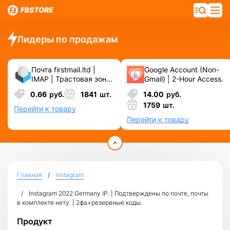
Лидеры по продажам
Почта firstmail.ltd |
Google Account (Non-
IMAP | Трастовая зона
Gmail) | 2-Hour Access.
.COM ❗️ Новые, Чистые
0.66
руб.
1841
шт.
14.00
руб.
❗️ С реальными
1759
шт.
логинами | ☑️
Перейти к товару
Специально для ФБ/
Перейти к товару
инст ☑️ и прочих
сервисов\соц.сетей.
Главная
Instagram
Instagram 2022 Germany IP. | Подтверждены по почте, почты
в комплекте нету. | 2фа+резервные коды.
Продукт