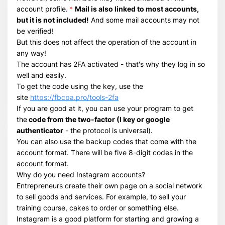
account profile.
*
Mail is also linked to most accounts,
Всего позиций в корзине
but it is not included!
And some mail accounts may not
Всего товара в корзине
(шт)
be verified!
Сумма к оплате (без скидок)
$
But this does not affect the operation of the account in
any way!
The account has 2FA activated - that's why they log in so
well and easily.
To get the code using the key, use the
site
https://fbcpa.pro/tools-2fa
If you are good at it, you can use your program to get
the
code from the two-factor (I key or google
authenticator
- the protocol is universal).
You can also use the backup codes that come with the
account format. There will be five 8-digit codes in the
account format.
Why do you need Instagram accounts?
Entrepreneurs create their own page on a social network
to sell goods and services. For example, to sell your
training course, cakes to order or something else.
Instagram is a good platform for starting and growing a