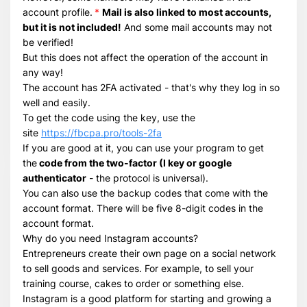
account profile.
*
Mail is also linked to most accounts,
Всего позиций в корзине
but it is not included!
And some mail accounts may not
Всего товара в корзине
(шт)
be verified!
Сумма к оплате (без скидок)
$
But this does not affect the operation of the account in
any way!
The account has 2FA activated - that's why they log in so
well and easily.
To get the code using the key, use the
site
https://fbcpa.pro/tools-2fa
If you are good at it, you can use your program to get
the
code from the two-factor (I key or google
authenticator
- the protocol is universal).
You can also use the backup codes that come with the
account format. There will be five 8-digit codes in the
account format.
Why do you need Instagram accounts?
Entrepreneurs create their own page on a social network
to sell goods and services. For example, to sell your
training course, cakes to order or something else.
Instagram is a good platform for starting and growing a