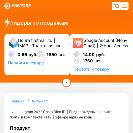
Лидеры по продажам
Почта firstmail.ltd |
Google Account (Non-
IMAP | Трастовая зона
Gmail) | 2-Hour Access.
.COM ❗️ Новые, Чистые
0.66
руб.
1850
шт.
14.00
руб.
❗️ С реальными
1760
шт.
логинами | ☑️
Перейти к товару
Специально для ФБ/
Перейти к товару
инст ☑️ и прочих
сервисов\соц.сетей.
Главная
Instagram
Instagram 2022 Costa Rica IP. | Подтверждены по почте,
почты в комплекте нету. | 2фа+резервные коды.
Продукт