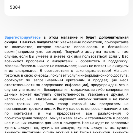
5384
Зарегистрируйтесь
в этом магазине и будет дополнительная
скидка.
Памятка покупателя:
Уважаемые покупатели, приобретайте
то количество, которое сможете использовать в ближайшее
время(например уже сегодня). Покупайте аккаунты только в том
случае, если Вы умеете и знаете как ими пользоваться! Если у Вас
возникают проблемы с аккаунтами - обратитесь в поддержку.
Магазин fbstore.ru никого не взламывает, никак не влияет на аккаунты
и их владельцев. В соответствии с законодательством! Магазин
fbstore.ru в свою очередь, покупает услуги информационного доступа,
сортирует по запрашиваемым критериям и продает, (не неся
ответственности за содержание информации), предупреждая, что в
случае уничтожения, блокирования, модификации либо копировании
данных может наступить ответственность. Уважаемые друзья, я
напоминаю, наш магазин не нарушает никаких законов и не каких
прав третьих лиц. Весь товар который мы предлагаем не
принадлежит третьим лицам. Если у вас есть вопросы - напишите нам
по контактам и мы предоставим все разъяснения о
происхождении товаров. Мы уважаем закон и стабильность в работе
нас и наших клиентов для нас в приорете. Нас находят по запросам:
купить аккаунт вк, купить вк аккаунт, купить аккаунты вк, купить
аккаунты инстаграм, купить аккаунт в вк, биржа аккаунтов, аккаунты