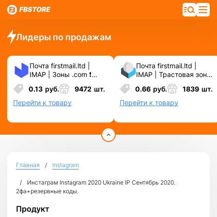
Лидеры по продажам
Почта firstmail.ltd |
Почта firstmail.ltd |
IMAP | Зоны .com ❗️
IMAP | Трастовая зона
Новые, Чистые,
.COM ❗️ Новые, Чистые
0.13
руб.
9472
шт.
0.66
руб.
1839
шт.
Вечные ❗️ Для
❗️ С реальными
различных сервисов и
логинами | ☑️
Перейти к товару
Перейти к товару
соц.сетей.
Специально для ФБ/
инст ☑️ и прочих
сервисов\соц.сетей.
Главная
Instagram
Инстаграм Instagram 2020 Ukraine IP Сентябрь 2020.
2фа+резервные коды.
Продукт