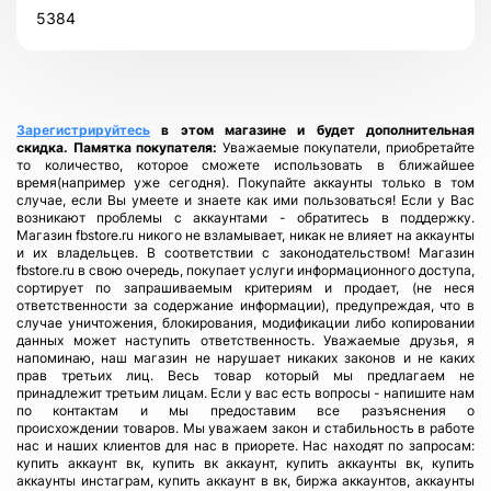
5384
Зарегистрируйтесь
в этом магазине и будет дополнительная
скидка.
Памятка покупателя:
Уважаемые покупатели, приобретайте
то количество, которое сможете использовать в ближайшее
время(например уже сегодня). Покупайте аккаунты только в том
случае, если Вы умеете и знаете как ими пользоваться! Если у Вас
возникают проблемы с аккаунтами - обратитесь в поддержку.
Магазин fbstore.ru никого не взламывает, никак не влияет на аккаунты
и их владельцев. В соответствии с законодательством! Магазин
fbstore.ru в свою очередь, покупает услуги информационного доступа,
сортирует по запрашиваемым критериям и продает, (не неся
ответственности за содержание информации), предупреждая, что в
случае уничтожения, блокирования, модификации либо копировании
данных может наступить ответственность. Уважаемые друзья, я
напоминаю, наш магазин не нарушает никаких законов и не каких
прав третьих лиц. Весь товар который мы предлагаем не
принадлежит третьим лицам. Если у вас есть вопросы - напишите нам
по контактам и мы предоставим все разъяснения о
происхождении товаров. Мы уважаем закон и стабильность в работе
нас и наших клиентов для нас в приорете. Нас находят по запросам:
купить аккаунт вк, купить вк аккаунт, купить аккаунты вк, купить
аккаунты инстаграм, купить аккаунт в вк, биржа аккаунтов, аккаунты