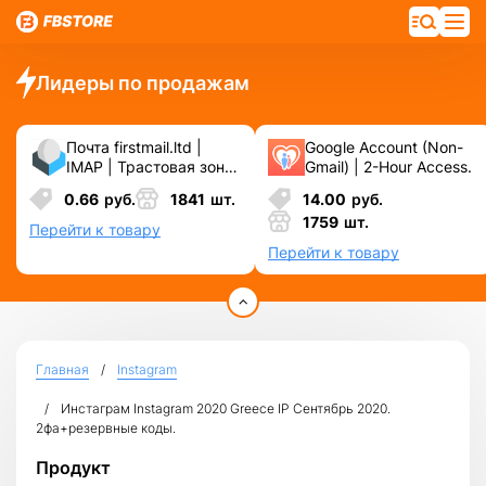
Лидеры по продажам
Почта firstmail.ltd |
Google Account (Non-
IMAP | Трастовая зона
Gmail) | 2-Hour Access.
.COM ❗️ Новые, Чистые
0.66
руб.
1841
шт.
14.00
руб.
❗️ С реальными
1759
шт.
логинами | ☑️
Перейти к товару
Специально для ФБ/
Перейти к товару
инст ☑️ и прочих
сервисов\соц.сетей.
Главная
Instagram
Инстаграм Instagram 2020 Greece IP Сентябрь 2020.
2фа+резервные коды.
Продукт