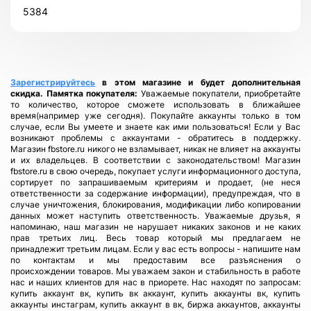
5384
Зарегистрируйтесь
в этом магазине и будет дополнительная
скидка.
Памятка покупателя:
Уважаемые покупатели, приобретайте
то количество, которое сможете использовать в ближайшее
время(например уже сегодня). Покупайте аккаунты только в том
случае, если Вы умеете и знаете как ими пользоваться! Если у Вас
возникают проблемы с аккаунтами - обратитесь в поддержку.
Магазин fbstore.ru никого не взламывает, никак не влияет на аккаунты
и их владельцев. В соответствии с законодательством! Магазин
fbstore.ru в свою очередь, покупает услуги информационного доступа,
сортирует по запрашиваемым критериям и продает, (не неся
ответственности за содержание информации), предупреждая, что в
случае уничтожения, блокирования, модификации либо копировании
данных может наступить ответственность. Уважаемые друзья, я
напоминаю, наш магазин не нарушает никаких законов и не каких
прав третьих лиц. Весь товар который мы предлагаем не
принадлежит третьим лицам. Если у вас есть вопросы - напишите нам
по контактам и мы предоставим все разъяснения о
происхождении товаров. Мы уважаем закон и стабильность в работе
нас и наших клиентов для нас в приорете. Нас находят по запросам:
купить аккаунт вк, купить вк аккаунт, купить аккаунты вк, купить
аккаунты инстаграм, купить аккаунт в вк, биржа аккаунтов, аккаунты