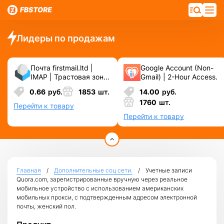
Лидеры по продажам
Почта firstmail.ltd |
Google Account (Non-
IMAP | Трастовая зона
Gmail) | 2-Hour Access.
.COM ❗️ Новые, Чистые
0.66
руб.
1853
шт.
14.00
руб.
❗️ С реальными
1760
шт.
логинами | ☑️
Перейти к товару
Специально для ФБ/
Перейти к товару
инст ☑️ и прочих
сервисов\соц.сетей.
Главная
Дополнительные соц сети.
Учетные записи
Quora.com, зарегистрированные вручную через реальное
мобильное устройство с использованием американских
мобильных прокси, с подтвержденным адресом электронной
почты, женский пол.