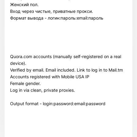
Женский пол.
Вход через чистые, приватные прокси.
Формат вывода - логин:пароль:email:пароль
Quora.com accounts (manually self-registered on a real
device).
Verified by email. Email included. Link to log in to Mail.tm
Accounts registered with Mobile USA IP
Всего позиций в корзине
Female gender.
Всего товара в корзине
(шт)
Log in via clean, private proxies.
Сумма к оплате (без скидок)
$
Output format - login:password:email:password