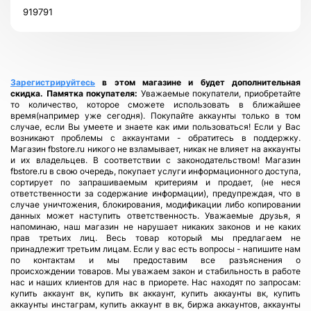
919791
Зарегистрируйтесь
в этом магазине и будет дополнительная
скидка.
Памятка покупателя:
Уважаемые покупатели, приобретайте
то количество, которое сможете использовать в ближайшее
время(например уже сегодня). Покупайте аккаунты только в том
случае, если Вы умеете и знаете как ими пользоваться! Если у Вас
возникают проблемы с аккаунтами - обратитесь в поддержку.
Магазин fbstore.ru никого не взламывает, никак не влияет на аккаунты
и их владельцев. В соответствии с законодательством! Магазин
fbstore.ru в свою очередь, покупает услуги информационного доступа,
сортирует по запрашиваемым критериям и продает, (не неся
ответственности за содержание информации), предупреждая, что в
случае уничтожения, блокирования, модификации либо копировании
данных может наступить ответственность. Уважаемые друзья, я
напоминаю, наш магазин не нарушает никаких законов и не каких
прав третьих лиц. Весь товар который мы предлагаем не
принадлежит третьим лицам. Если у вас есть вопросы - напишите нам
по контактам и мы предоставим все разъяснения о
происхождении товаров. Мы уважаем закон и стабильность в работе
нас и наших клиентов для нас в приорете. Нас находят по запросам:
купить аккаунт вк, купить вк аккаунт, купить аккаунты вк, купить
аккаунты инстаграм, купить аккаунт в вк, биржа аккаунтов, аккаунты