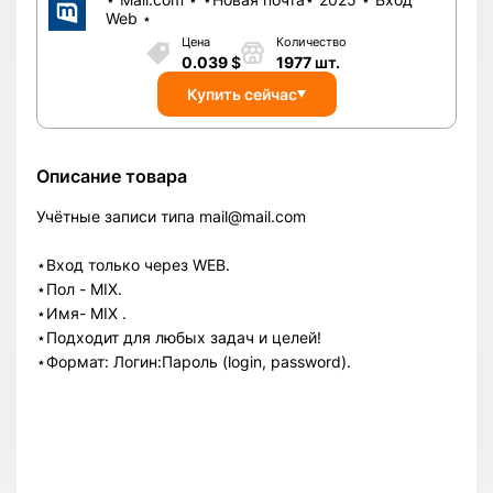
Web ⋆
Цена
Количество
0.039
$
1977
шт.
Купить сейчас
Описание товара
Учётные записи типа mail@mail.com
⋆Вход только через WEB.
⋆Пол - MIX.
⋆Имя- MIX .
⋆Подходит для любых задач и целей!
⋆Формат: Логин:Пароль (login, password).