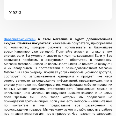
919213
Всего позиций в корзине
Всего товара в корзине
(шт)
Сумма к оплате (без скидок)
$
Зарегистрируйтесь
в этом магазине и будет дополнительная
скидка.
Памятка покупателя:
Уважаемые покупатели, приобретайте
то количество, которое сможете использовать в ближайшее
время(например уже сегодня). Покупайте аккаунты только в том
случае, если Вы умеете и знаете как ими пользоваться! Если у Вас
возникают проблемы с аккаунтами - обратитесь в поддержку.
Магазин fbstore.ru никого не взламывает, никак не влияет на аккаунты
и их владельцев. В соответствии с законодательством! Магазин
fbstore.ru в свою очередь, покупает услуги информационного доступа,
сортирует по запрашиваемым критериям и продает, (не неся
ответственности за содержание информации), предупреждая, что в
случае уничтожения, блокирования, модификации либо копировании
данных может наступить ответственность. Уважаемые друзья, я
напоминаю, наш магазин не нарушает никаких законов и не каких
прав третьих лиц. Весь товар который мы предлагаем не
принадлежит третьим лицам. Если у вас есть вопросы - напишите нам
по контактам и мы предоставим все разъяснения о
происхождении товаров. Мы уважаем закон и стабильность в работе
нас и наших клиентов для нас в приорете. Нас находят по запросам: