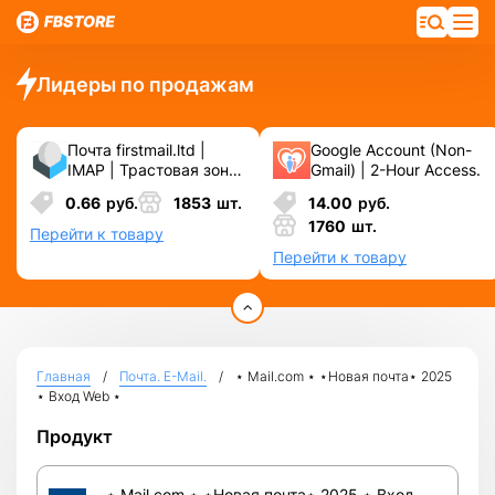
Лидеры по продажам
Почта firstmail.ltd |
Google Account (Non-
IMAP | Трастовая зона
Gmail) | 2-Hour Access.
.COM ❗️ Новые, Чистые
0.66
руб.
1853
шт.
14.00
руб.
❗️ С реальными
1760
шт.
логинами | ☑️
Перейти к товару
Специально для ФБ/
Перейти к товару
инст ☑️ и прочих
сервисов\соц.сетей.
Главная
Почта. E-Mail.
⋆ Mail.com ⋆ ⋆Новая почта⋆ 2025
⋆ Вход Web ⋆
Продукт
⋆ Mail.com ⋆ ⋆Новая почта⋆ 2025 ⋆ Вход