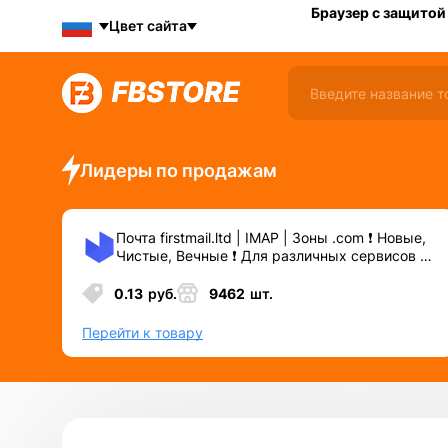
Браузер с защитой
Цвет сайта
Лидеры по продажам
Почта firstmail.ltd | IMAP | Зоны .com ❗️ Новые,
Чистые, Вечные ❗️ Для различных сервисов и
соц.сетей.
0.13
руб.
9462
шт.
Перейти к товару