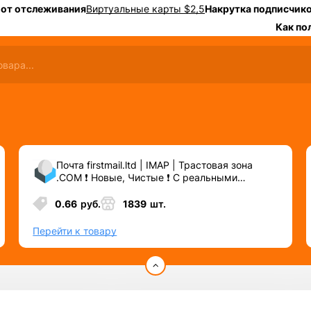
 от отслеживания
Виртуальные карты $2,5
Накрутка подписчико
Как по
Почта firstmail.ltd | IMAP | Трастовая зона
.COM ❗️ Новые, Чистые ❗️ С реальными
логинами | ☑️ Специально для ФБ/инст ☑️ и
прочих сервисов\соц.сетей.
0.66
руб.
1839
шт.
Перейти к товару