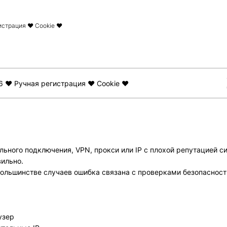
гистрация ❤︎ Cookie ❤︎
26 ❤︎ Ручная регистрация ❤︎ Cookie ❤︎
бильного подключения, VPN, прокси или IP с плохой репутацией
вильно.
В большинстве случаев ошибка связана с проверками безопасност
узер