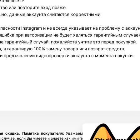
ительные IP
Всего позиций в корзине
тво или повторите вход позже
Всего товара в корзине
(шт)
шно, данные аккаунта считаются корректными
Сумма к оплате (без скидок)
$
асности Instagram и не всегда указывает на проблему с аккау
ошибка при авторизации не будет являться гарантийным случае
е гарантийный случай, пожалуйста учтите это перед покупкой.
, я гарантирую 100% замену товара или возврат средств.
и предъявлении видеопроверки аккаунта с момента покупки.
ая скидка.
Памятка покупателя:
Уважаемые покупатели, приобретайте
 случае, если Вы умеете и знаете как ими пользоваться! Если у Вас возн