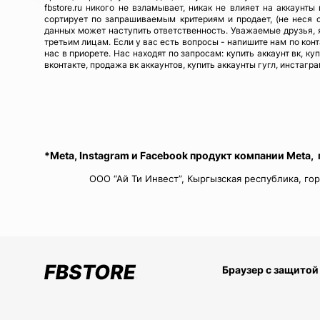
fbstore.ru никого не взламывает, никак не влияет на аккаунт
сортирует по запрашиваемым критериям и продает, (не неся 
данных может наступить ответственность. Уважаемые друзья, я
третьим лицам. Если у вас есть вопросы - напишите нам по кон
нас в приорете. Нас находят по запросам: купить аккаунт вк, ку
вконтакте, продажа вк аккаунтов, купить аккаунты гугл, инстагра
*Meta, Instagram и Facebook продукт компании Meta,
ООО “Ай Ти Инвест”, Кыргызская республика, гор
Браузер с защитой