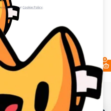
.ru в свою очередь, покупает услуги информационного доступа,
ае уничтожения, блокирования, модификации либо копировании
третьих лиц. Весь товар который мы предлагаем не принадлежит
важаем закон и стабильность в работе нас и наших клиентов для
аунт в вк, биржа аккаунтов, аккаунты инстаграм, купить аккаунты
0
68. ИНН в Кыргызской республике: 02405202310226.
в и лайков
2fa
Заработать
Кабинет поставщика
Браузеры
Как получать выгоднее?
Контакты
Поддержка магазина