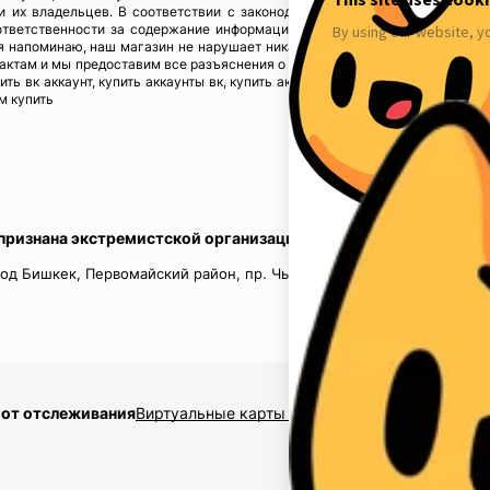
ы и их владельцев. В соответствии с законодательством! Магазин fbstore
ответственности за содержание информации), предупреждая, что в случ
 напоминаю, наш магазин не нарушает никаких законов и не каких прав 
тактам и мы предоставим все разъяснения о происхождении товаров. Мы у
пить вк аккаунт, купить аккаунты вк, купить аккаунты инстаграм, купить акк
м купить
 признана экстремистской организацией в России.
од Бишкек, Первомайский район, пр. Чынгыз Айтматов, д.16, кв.
 от отслеживания
Виртуальные карты $2,5
Накрутка подписчико