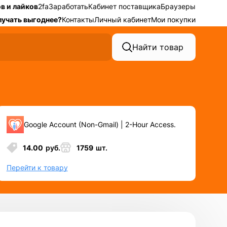
в и лайков
2fa
Заработать
Кабинет поставщика
Браузеры
лучать выгоднее?
Контакты
Личный кабинет
Мои покупки
Найти товар
Google Account (Non-Gmail) | 2-Hour Access.
14.00
руб.
1759
шт.
Перейти к товару