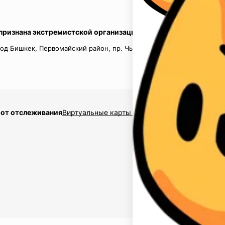
 признана экстремистской организацией в России.
од Бишкек, Первомайский район, пр. Чынгыз Айтматов, д.16, кв.
 от отслеживания
Виртуальные карты $2,5
Накрутка подписчико