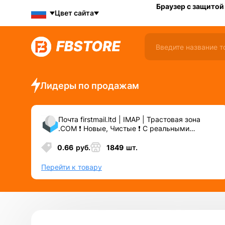
Браузер с защитой
Цвет сайта
Лидеры по продажам
Почта firstmail.ltd | IMAP | Трастовая зона
.COM ❗️ Новые, Чистые ❗️ С реальными
логинами | ☑️ Специально для ФБ/инст ☑️ и
прочих сервисов\соц.сетей.
0.66
руб.
1849
шт.
Перейти к товару