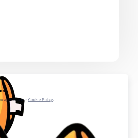
 то количество, которое сможете использовать в ближайшее
икают проблемы с аккаунтами - обратитесь в поддержку. Магазин
.ru в свою очередь, покупает услуги информационного доступа,
ае уничтожения, блокирования, модификации либо копировании
третьих лиц. Весь товар который мы предлагаем не принадлежит
важаем закон и стабильность в работе нас и наших клиентов для
аунт в вк, биржа аккаунтов, аккаунты инстаграм, купить аккаунты