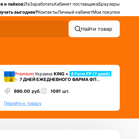
в и лайков
2fa
Заработать
Кабинет поставщика
Браузеры
лучать выгоднее?
Контакты
Личный кабинет
Мои покупки
Найти товар
Premium
Украина
KING +
4 Farm FP (7 дней)
✨
7 ДНЕЙ ЕЖЕДНЕВНОГО ФАРМА ФП
⛔️ УДАЛЕН НОМЕР + 2ФА
+ Cookies + Mail +
Token EAAB
690.00
руб.
1091
шт.
✅ Лучший аккаунт для автозалива или
работы в долгую
Перейти к товару