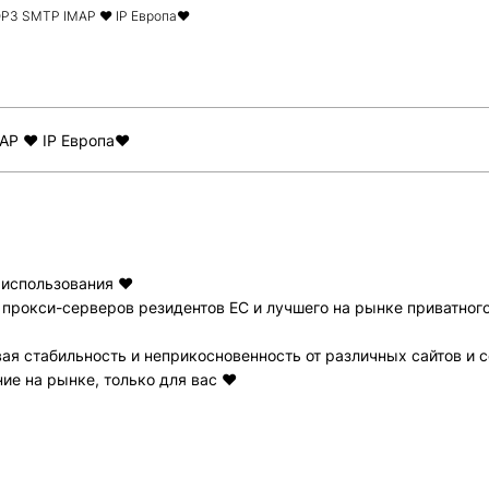
P3 SMTP IMAP ♥ IP Европа❤️
AP ♥ IP Европа❤️
 использования ❤️
 прокси-серверов резидентов ЕС и лучшего на рынке приватно
вая стабильность и неприкосновенность от различных сайтов и 
ие на рынке, только для вас ❤️
Всего позиций в корзине
Всего товара в корзине
(шт)
Сумма к оплате (без скидок)
$