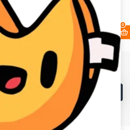
0
68. ИНН в Кыргызской республике: 02405202310226.
в и лайков
2fa
Заработать
Кабинет поставщика
Браузеры
Как получать выгоднее?
Контакты
Поддержка магазина