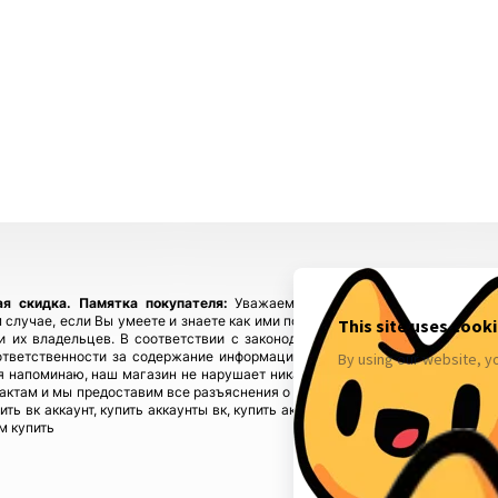
ая скидка.
Памятка покупателя:
Уважаемые покупатели, приобретайте
 случае, если Вы умеете и знаете как ими пользоваться! Если у Вас возн
ы и их владельцев. В соответствии с законодательством! Магазин fbstore
ответственности за содержание информации), предупреждая, что в случ
 напоминаю, наш магазин не нарушает никаких законов и не каких прав 
тактам и мы предоставим все разъяснения о происхождении товаров. Мы у
пить вк аккаунт, купить аккаунты вк, купить аккаунты инстаграм, купить акк
м купить