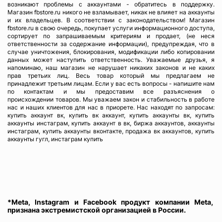
возникают проблемы с аккаунтами - обратитесь в поддержку.
Магазин fbstore.ru никого не взламывает, никак не влияет на аккаунты
и их владельцев. В соответствии с законодательством! Магазин
fbstore.ru в свою очередь, покупает услуги информационного доступа,
сортирует по запрашиваемым критериям и продает, (не неся
ответственности за содержание информации), предупреждая, что в
случае уничтожения, блокирования, модификации либо копировании
данных может наступить ответственность. Уважаемые друзья, я
напоминаю, наш магазин не нарушает никаких законов и не каких
прав третьих лиц. Весь товар который мы предлагаем не
принадлежит третьим лицам. Если у вас есть вопросы - напишите нам
по контактам и мы предоставим все разъяснения о
происхождении товаров. Мы уважаем закон и стабильность в работе
нас и наших клиентов для нас в приорете. Нас находят по запросам:
купить аккаунт вк, купить вк аккаунт, купить аккаунты вк, купить
аккаунты инстаграм, купить аккаунт в вк, биржа аккаунтов, аккаунты
инстаграм, купить аккаунты вконтакте, продажа вк аккаунтов, купить
аккаунты гугл, инстаграм купить
*Meta, Instagram и Facebook продукт компании Meta,
признана экстремистской организацией в России.