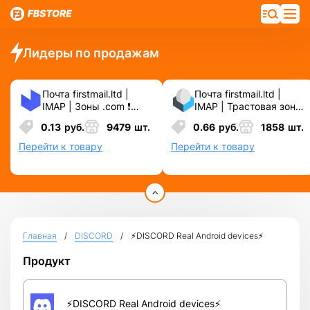
Лидеры по продажам
Почта firstmail.ltd |
Почта firstmail.ltd |
IMAP | Зоны .com ❗️
IMAP | Трастовая зона
Новые, Чистые,
.COM ❗️ Новые, Чистые
0.13
руб.
9479
шт.
0.66
руб.
1858
шт.
Вечные ❗️ Для
❗️ С реальными
различных сервисов и
логинами | ☑️
Перейти к товару
Перейти к товару
соц.сетей.
Специально для ФБ/
инст ☑️ и прочих
сервисов\соц.сетей.
Главная
DISCORD
⚡️DISCORD Real Android devices⚡️
Продукт
⚡️DISCORD Real Android devices⚡️