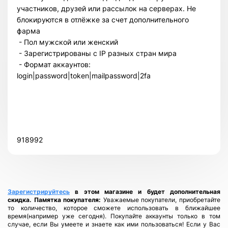
участников, друзей или рассылок на серверах. Не
блокируются в отлёжке за счет дополнительного
фарма
- Пол мужской или женский
- Зарегистрированы с IP разных стран мира
- Формат аккаунтов:
login|password|token|mailpassword|2fa
Всего позиций в корзине
Всего товара в корзине
(шт)
Сумма к оплате (без скидок)
$
918992
Зарегистрируйтесь
в этом магазине и будет дополнительная
скидка.
Памятка покупателя:
Уважаемые покупатели, приобретайте
то количество, которое сможете использовать в ближайшее
время(например уже сегодня). Покупайте аккаунты только в том
случае, если Вы умеете и знаете как ими пользоваться! Если у Вас