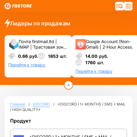
Лидеры по продажам
Почта firstmail.ltd |
Google Account (Non-
IMAP | Трастовая зона
Gmail) | 2-Hour Access.
.COM ❗️ Новые, Чистые
0.66
руб.
1853
шт.
14.00
руб.
❗️ С реальными
1760
шт.
логинами | ☑️
Перейти к товару
Специально для ФБ/
Перейти к товару
инст ☑️ и прочих
сервисов\соц.сетей.
Главная
DISCORD
⚡️DISCORD I 1+ MONTHS / SMS + MAIL
/ HIGH QUALITY⚡️
Продукт
⚡️DISCORD I 1+ MONTHS / SMS + MAIL /