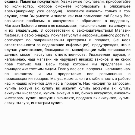
скидка.
Памятка покупателя:
Уважаемые покупатели, приобретайте
то количество, которое сможете использовать в ближайшее
время(например уже сегодня). Покупайте аккаунты только в том
случае, если Вы умеете и знаете как ими пользоваться! Если у Вас
возникают проблемы с аккаунтами - обратитесь в поддержку.
Магазин fbstore.ru никого не взламывает, никак не влияет на аккаунты
и их владельцев. В соответствии с законодательством! Магазин
fbstore.ru в свою очередь, покупает услуги информационного доступа,
сортирует по запрашиваемым критериям и продает, (не неся
ответственности за содержание информации), предупреждая, что в
случае уничтожения, блокирования, модификации либо копировании
данных может наступить ответственность. Уважаемые друзья, я
напоминаю, наш магазин не нарушает никаких законов и не каких
прав третьих лиц. Весь товар который мы предлагаем не
принадлежит третьим лицам. Если у вас есть вопросы - напишите нам
по контактам и мы предоставим все разъяснения о
происхождении товаров. Мы уважаем закон и стабильность в работе
нас и наших клиентов для нас в приорете. Нас находят по запросам:
купить аккаунт вк, купить вк аккаунт, купить аккаунты вк, купить
аккаунты инстаграм, купить аккаунт в вк, биржа аккаунтов, аккаунты
инстаграм, купить аккаунты вконтакте, продажа вк аккаунтов, купить
аккаунты гугл, инстаграм купить