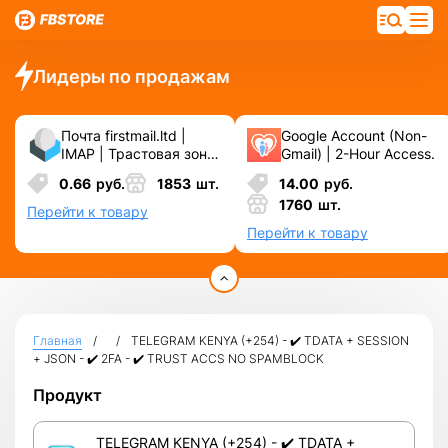
Лидеры по продажам
Почта firstmail.ltd |
Google Account (Non-
IMAP | Трастовая зона
Gmail) | 2-Hour Access.
.COM ❗️ Новые, Чистые
0.66
руб.
1853
шт.
14.00
руб.
❗️ С реальными
1760
шт.
логинами | ☑️
Перейти к товару
Специально для ФБ/
Перейти к товару
инст ☑️ и прочих
сервисов\соц.сетей.
Главная
TELEGRAM KENYA (+254) - ✔️ TDATA + SESSION
+ JSON - ✔️ 2FA - ✔️ TRUST ACCS NO SPAMBLOCK
Продукт
TELEGRAM KENYA (+254) - ✔️ TDATA +