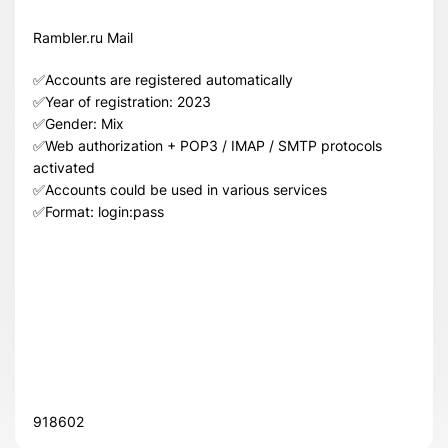
Rambler.ru Mail
✅Accounts are registered automatically
✅Year of registration: 2023
✅Gender: Mix
✅Web authorization + POP3 / IMAP / SMTP protocols
activated
✅Accounts could be used in various services
✅Format: login:pass
Всего позиций в корзине
Всего товара в корзине
(шт)
Сумма к оплате (без скидок)
$
918602