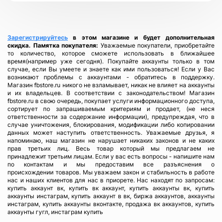
Зарегистрируйтесь
в этом магазине и будет дополнительная
скидка.
Памятка покупателя:
Уважаемые покупатели, приобретайте
то количество, которое сможете использовать в ближайшее
время(например уже сегодня). Покупайте аккаунты только в том
случае, если Вы умеете и знаете как ими пользоваться! Если у Вас
возникают проблемы с аккаунтами - обратитесь в поддержку.
Магазин fbstore.ru никого не взламывает, никак не влияет на аккаунты
и их владельцев. В соответствии с законодательством! Магазин
fbstore.ru в свою очередь, покупает услуги информационного доступа,
сортирует по запрашиваемым критериям и продает, (не неся
ответственности за содержание информации), предупреждая, что в
случае уничтожения, блокирования, модификации либо копировании
данных может наступить ответственность. Уважаемые друзья, я
напоминаю, наш магазин не нарушает никаких законов и не каких
прав третьих лиц. Весь товар который мы предлагаем не
принадлежит третьим лицам. Если у вас есть вопросы - напишите нам
по контактам и мы предоставим все разъяснения о
происхождении товаров. Мы уважаем закон и стабильность в работе
нас и наших клиентов для нас в приорете. Нас находят по запросам:
купить аккаунт вк, купить вк аккаунт, купить аккаунты вк, купить
аккаунты инстаграм, купить аккаунт в вк, биржа аккаунтов, аккаунты
инстаграм, купить аккаунты вконтакте, продажа вк аккаунтов, купить
аккаунты гугл, инстаграм купить