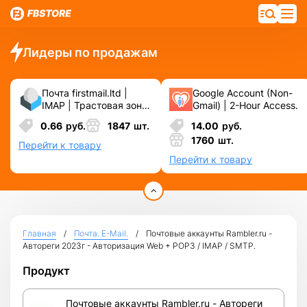
Лидеры по продажам
Почта firstmail.ltd |
Google Account (Non-
IMAP | Трастовая зона
Gmail) | 2-Hour Access.
.COM ❗️ Новые, Чистые
0.66
руб.
1847
шт.
14.00
руб.
❗️ С реальными
1760
шт.
логинами | ☑️
Перейти к товару
Специально для ФБ/
Перейти к товару
инст ☑️ и прочих
сервисов\соц.сетей.
Главная
Почта. E-Mail.
Почтовые аккаунты Rambler.ru -
Автореги 2023г - Авторизация Web + POP3 / IMAP / SMTP.
Продукт
Почтовые аккаунты Rambler.ru - Автореги