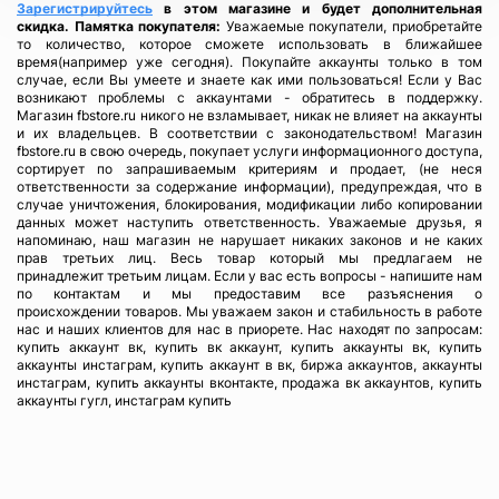
Зарегистрируйтесь
в этом магазине и будет дополнительная
скидка.
Памятка покупателя:
Уважаемые покупатели, приобретайте
то количество, которое сможете использовать в ближайшее
время(например уже сегодня). Покупайте аккаунты только в том
случае, если Вы умеете и знаете как ими пользоваться! Если у Вас
возникают проблемы с аккаунтами - обратитесь в поддержку.
Магазин fbstore.ru никого не взламывает, никак не влияет на аккаунты
и их владельцев. В соответствии с законодательством! Магазин
fbstore.ru в свою очередь, покупает услуги информационного доступа,
сортирует по запрашиваемым критериям и продает, (не неся
ответственности за содержание информации), предупреждая, что в
случае уничтожения, блокирования, модификации либо копировании
данных может наступить ответственность. Уважаемые друзья, я
напоминаю, наш магазин не нарушает никаких законов и не каких
прав третьих лиц. Весь товар который мы предлагаем не
принадлежит третьим лицам. Если у вас есть вопросы - напишите нам
по контактам и мы предоставим все разъяснения о
происхождении товаров. Мы уважаем закон и стабильность в работе
нас и наших клиентов для нас в приорете. Нас находят по запросам:
купить аккаунт вк, купить вк аккаунт, купить аккаунты вк, купить
аккаунты инстаграм, купить аккаунт в вк, биржа аккаунтов, аккаунты
инстаграм, купить аккаунты вконтакте, продажа вк аккаунтов, купить
аккаунты гугл, инстаграм купить