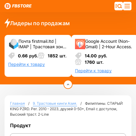
Лидеры по продажам
Почта firstmail.ltd |
Google Account (Non-
IMAP | Трастовая зона
Gmail) | 2-Hour Access.
.COM ❗️ Новые, Чистые
0.66
руб.
1852
шт.
14.00
руб.
❗️ С реальными
1760
шт.
логинами | ☑️
Перейти к товару
Специально для ФБ/
Перейти к товару
инст ☑️ и прочих
сервисов\соц.сетей.
Главная
9. Трастовые кинги Азия.
Филиппины. СТАРЫЙ
KING PZRD. Рег. 2010 - 2023, друзей 0-50+, Email с доступом,
Высокий траст. 2-Line
Продукт