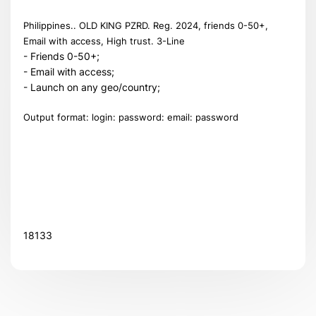
Philippines.. OLD KING PZRD. Reg. 2024, friends 0-50+,
Email with access, High trust. 3-Line
- Friends 0-50+;
- Email with access;
- Launch on any geo/country;
Output format: login: password: email: password
Всего позиций в корзине
Всего товара в корзине
(шт)
Сумма к оплате (без скидок)
$
18133