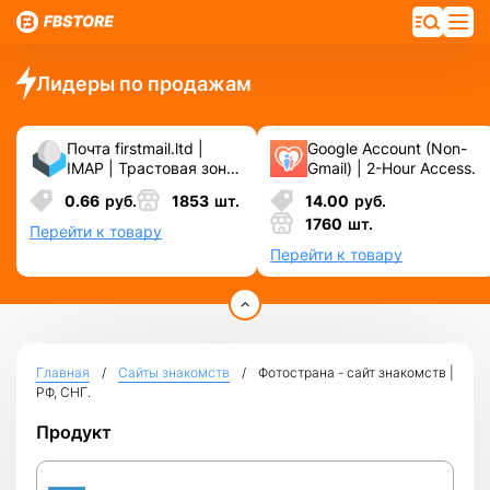
Лидеры по продажам
Почта firstmail.ltd |
Google Account (Non-
IMAP | Трастовая зона
Gmail) | 2-Hour Access.
.COM ❗️ Новые, Чистые
0.66
руб.
1853
шт.
14.00
руб.
❗️ С реальными
1760
шт.
логинами | ☑️
Перейти к товару
Специально для ФБ/
Перейти к товару
инст ☑️ и прочих
сервисов\соц.сетей.
Главная
Сайты знакомств
Фотострана - сайт знакомств |
РФ, СНГ.
Продукт