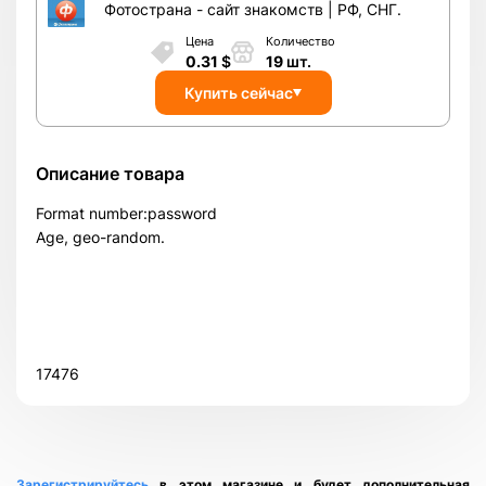
Фотострана - сайт знакомств | РФ, СНГ.
Цена
Количество
0.31
$
19
шт.
Купить сейчас
Описание товара
Format number:password
Age, geo-random.
17476
Всего позиций в корзине
Всего товара в корзине
(шт)
Зарегистрируйтесь
в этом магазине и будет дополнительная