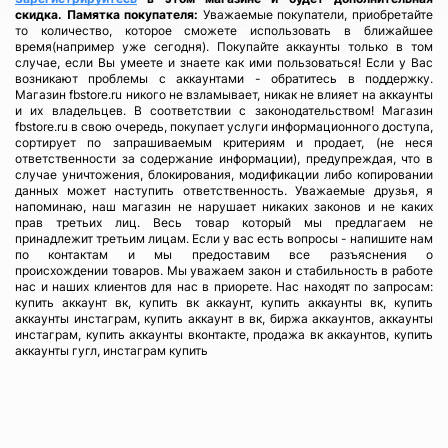
скидка.
Памятка покупателя:
Уважаемые покупатели, приобретайте
Сумма к оплате (без скидок)
$
то количество, которое сможете использовать в ближайшее
время(например уже сегодня). Покупайте аккаунты только в том
случае, если Вы умеете и знаете как ими пользоваться! Если у Вас
возникают проблемы с аккаунтами - обратитесь в поддержку.
Магазин fbstore.ru никого не взламывает, никак не влияет на аккаунты
и их владельцев. В соответствии с законодательством! Магазин
fbstore.ru в свою очередь, покупает услуги информационного доступа,
сортирует по запрашиваемым критериям и продает, (не неся
ответственности за содержание информации), предупреждая, что в
случае уничтожения, блокирования, модификации либо копировании
данных может наступить ответственность. Уважаемые друзья, я
напоминаю, наш магазин не нарушает никаких законов и не каких
прав третьих лиц. Весь товар который мы предлагаем не
принадлежит третьим лицам. Если у вас есть вопросы - напишите нам
по контактам и мы предоставим все разъяснения о
происхождении товаров. Мы уважаем закон и стабильность в работе
нас и наших клиентов для нас в приорете. Нас находят по запросам:
купить аккаунт вк, купить вк аккаунт, купить аккаунты вк, купить
аккаунты инстаграм, купить аккаунт в вк, биржа аккаунтов, аккаунты
инстаграм, купить аккаунты вконтакте, продажа вк аккаунтов, купить
аккаунты гугл, инстаграм купить