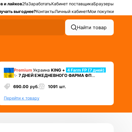
в и лайков
2fa
Заработать
Кабинет поставщика
Браузеры
лучать выгоднее?
Контакты
Личный кабинет
Мои покупки
Найти товар
Premium
Украина
KING +
4 Farm FP (7 дней)
✨
7 ДНЕЙ ЕЖЕДНЕВНОГО ФАРМА ФП
⛔️ УДАЛЕН НОМЕР + 2ФА
+ Cookies + Mail +
Token EAAB
690.00
руб.
1091
шт.
✅ Лучший аккаунт для автозалива или
работы в долгую
Перейти к товару