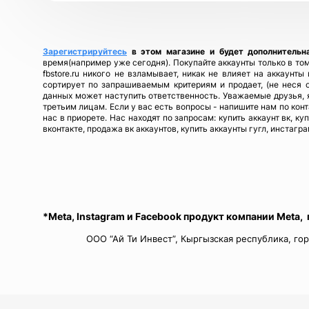
Зарегистрируйтесь
в этом магазине и будет дополнительн
время(например уже сегодня). Покупайте аккаунты только в том
fbstore.ru никого не взламывает, никак не влияет на аккаунт
сортирует по запрашиваемым критериям и продает, (не неся 
данных может наступить ответственность. Уважаемые друзья, я
третьим лицам. Если у вас есть вопросы - напишите нам по кон
нас в приорете. Нас находят по запросам: купить аккаунт вк, ку
вконтакте, продажа вк аккаунтов, купить аккаунты гугл, инстагра
*Meta, Instagram и Facebook продукт компании Meta,
ООО “Ай Ти Инвест”, Кыргызская республика, гор