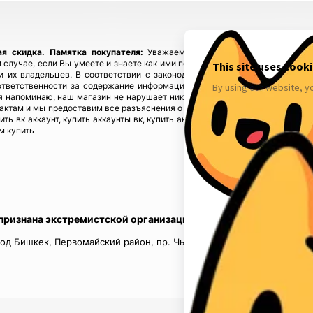
ая скидка.
Памятка покупателя:
Уважаемые покупатели, приобретайте
 случае, если Вы умеете и знаете как ими пользоваться! Если у Вас возн
ы и их владельцев. В соответствии с законодательством! Магазин fbstore
ответственности за содержание информации), предупреждая, что в случ
 напоминаю, наш магазин не нарушает никаких законов и не каких прав 
тактам и мы предоставим все разъяснения о происхождении товаров. Мы у
пить вк аккаунт, купить аккаунты вк, купить аккаунты инстаграм, купить акк
м купить
 признана экстремистской организацией в России.
од Бишкек, Первомайский район, пр. Чынгыз Айтматов, д.16, кв.