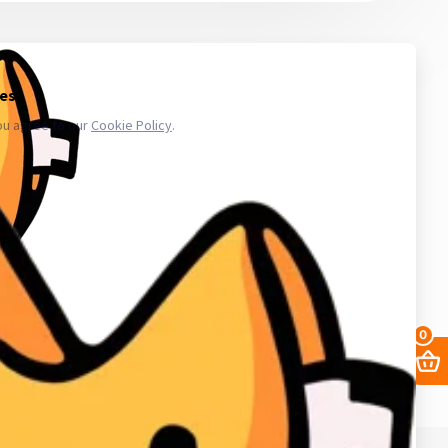
 то количество, которое сможете использовать в ближайшее
икают проблемы с аккаунтами - обратитесь в поддержку. Магазин
.ru в свою очередь, покупает услуги информационного доступа,
ае уничтожения, блокирования, модификации либо копировании
третьих лиц. Весь товар который мы предлагаем не принадлежит
важаем закон и стабильность в работе нас и наших клиентов для
аунт в вк, биржа аккаунтов, аккаунты инстаграм, купить аккаунты
0
68. ИНН в Кыргызской республике: 02405202310226.