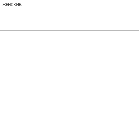
тв. ЖЕНСКИЕ.
Всего позиций в корзине
Всего товара в корзине
(шт)
Сумма к оплате (без скидок)
$