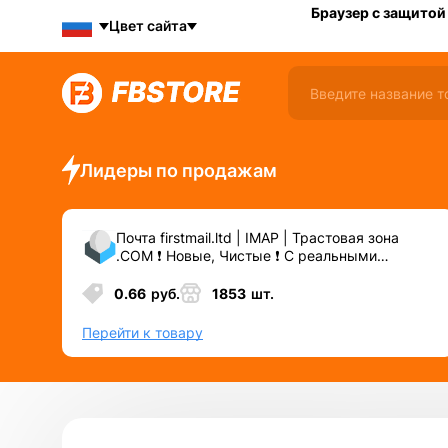
Браузер с защитой
Цвет сайта
Лидеры по продажам
Почта firstmail.ltd | IMAP | Трастовая зона
.COM ❗️ Новые, Чистые ❗️ С реальными
логинами | ☑️ Специально для ФБ/инст ☑️ и
прочих сервисов\соц.сетей.
0.66
руб.
1853
шт.
Перейти к товару