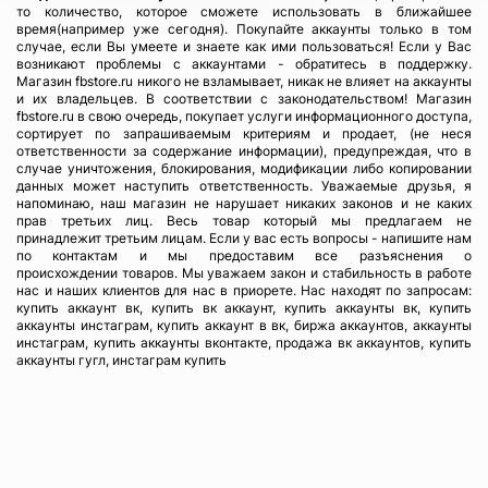
Сумма к оплате (без скидок)
$
то количество, которое сможете использовать в ближайшее
время(например уже сегодня). Покупайте аккаунты только в том
случае, если Вы умеете и знаете как ими пользоваться! Если у Вас
возникают проблемы с аккаунтами - обратитесь в поддержку.
Магазин fbstore.ru никого не взламывает, никак не влияет на аккаунты
и их владельцев. В соответствии с законодательством! Магазин
fbstore.ru в свою очередь, покупает услуги информационного доступа,
сортирует по запрашиваемым критериям и продает, (не неся
ответственности за содержание информации), предупреждая, что в
случае уничтожения, блокирования, модификации либо копировании
данных может наступить ответственность. Уважаемые друзья, я
напоминаю, наш магазин не нарушает никаких законов и не каких
прав третьих лиц. Весь товар который мы предлагаем не
принадлежит третьим лицам. Если у вас есть вопросы - напишите нам
по контактам и мы предоставим все разъяснения о
происхождении товаров. Мы уважаем закон и стабильность в работе
нас и наших клиентов для нас в приорете. Нас находят по запросам:
купить аккаунт вк, купить вк аккаунт, купить аккаунты вк, купить
аккаунты инстаграм, купить аккаунт в вк, биржа аккаунтов, аккаунты
инстаграм, купить аккаунты вконтакте, продажа вк аккаунтов, купить
аккаунты гугл, инстаграм купить