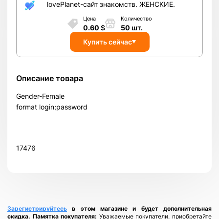
lovePlanet-сайт знакомств. ЖЕНСКИЕ.
Цена
Количество
0.60
$
50
шт.
Купить сейчас
Описание товара
Gender-Female
format login;password
17476
Всего позиций в корзине
Зарегистрируйтесь
в этом магазине и будет дополнительная
Всего товара в корзине
(шт)
скидка.
Памятка покупателя:
Уважаемые покупатели, приобретайте