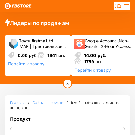
Лидеры по продажам
Почта firstmail.ltd |
Google Account (Non-
IMAP | Трастовая зона
Gmail) | 2-Hour Access.
.COM ❗️ Новые, Чистые
0.66
руб.
1841
шт.
14.00
руб.
❗️ С реальными
1759
шт.
логинами | ☑️
Перейти к товару
Специально для ФБ/
Перейти к товару
инст ☑️ и прочих
сервисов\соц.сетей.
Главная
Сайты знакомств
lovePlanet-сайт знакомств.
ЖЕНСКИЕ.
Продукт