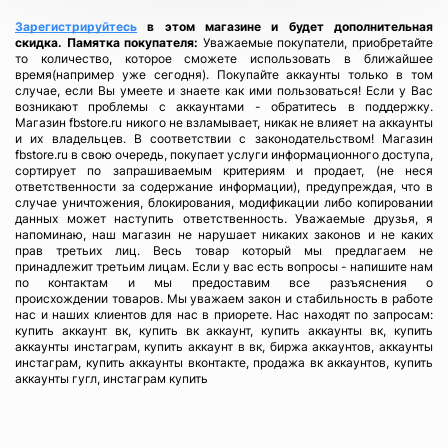
Зарегистрируйтесь
в этом магазине и будет дополнительная
скидка.
Памятка покупателя:
Уважаемые покупатели, приобретайте
то количество, которое сможете использовать в ближайшее
время(например уже сегодня). Покупайте аккаунты только в том
случае, если Вы умеете и знаете как ими пользоваться! Если у Вас
возникают проблемы с аккаунтами - обратитесь в поддержку.
Магазин fbstore.ru никого не взламывает, никак не влияет на аккаунты
и их владельцев. В соответствии с законодательством! Магазин
fbstore.ru в свою очередь, покупает услуги информационного доступа,
сортирует по запрашиваемым критериям и продает, (не неся
ответственности за содержание информации), предупреждая, что в
случае уничтожения, блокирования, модификации либо копировании
данных может наступить ответственность. Уважаемые друзья, я
напоминаю, наш магазин не нарушает никаких законов и не каких
прав третьих лиц. Весь товар который мы предлагаем не
принадлежит третьим лицам. Если у вас есть вопросы - напишите нам
по контактам и мы предоставим все разъяснения о
происхождении товаров. Мы уважаем закон и стабильность в работе
нас и наших клиентов для нас в приорете. Нас находят по запросам:
купить аккаунт вк, купить вк аккаунт, купить аккаунты вк, купить
аккаунты инстаграм, купить аккаунт в вк, биржа аккаунтов, аккаунты
инстаграм, купить аккаунты вконтакте, продажа вк аккаунтов, купить
аккаунты гугл, инстаграм купить