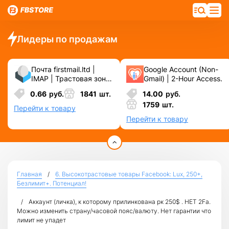
Лидеры по продажам
Почта firstmail.ltd |
Google Account (Non-
IMAP | Трастовая зона
Gmail) | 2-Hour Access.
.COM ❗️ Новые, Чистые
0.66
руб.
1841
шт.
14.00
руб.
❗️ С реальными
1759
шт.
логинами | ☑️
Перейти к товару
Специально для ФБ/
Перейти к товару
инст ☑️ и прочих
сервисов\соц.сетей.
Главная
6. Высокотрастовые товары Facebook: Lux, 250+,
Безлимит+. Потенциал!
Аккаунт (личка), к которому прилинкована рк 250$ . НЕТ 2Fa.
Можно изменить страну/часовой пояс/валюту. Нет гарантии что
лимит не упадет