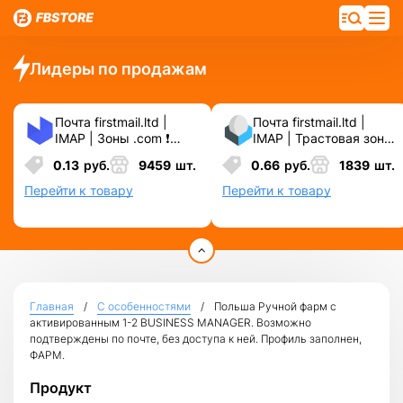
Лидеры по продажам
Почта firstmail.ltd |
Почта firstmail.ltd |
IMAP | Зоны .com ❗️
IMAP | Трастовая зона
Новые, Чистые,
.COM ❗️ Новые, Чистые
0.13
руб.
9459
шт.
0.66
руб.
1839
шт.
Вечные ❗️ Для
❗️ С реальными
различных сервисов и
логинами | ☑️
Перейти к товару
Перейти к товару
соц.сетей.
Специально для ФБ/
инст ☑️ и прочих
сервисов\соц.сетей.
Главная
С особенностями
Польша Ручной фарм с
активированным 1-2 BUSINESS MANAGER. Возможно
подтверждены по почте, без доступа к ней. Профиль заполнен,
ФАРМ.
Продукт