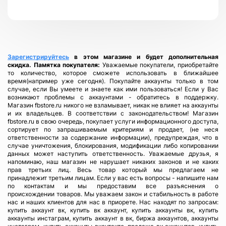
Зарегистрируйтесь
в этом магазине и будет дополнительная
скидка.
Памятка покупателя:
Уважаемые покупатели, приобретайте
то количество, которое сможете использовать в ближайшее
время(например уже сегодня). Покупайте аккаунты только в том
случае, если Вы умеете и знаете как ими пользоваться! Если у Вас
возникают проблемы с аккаунтами - обратитесь в поддержку.
Магазин fbstore.ru никого не взламывает, никак не влияет на аккаунты
и их владельцев. В соответствии с законодательством! Магазин
fbstore.ru в свою очередь, покупает услуги информационного доступа,
сортирует по запрашиваемым критериям и продает, (не неся
ответственности за содержание информации), предупреждая, что в
случае уничтожения, блокирования, модификации либо копировании
данных может наступить ответственность. Уважаемые друзья, я
напоминаю, наш магазин не нарушает никаких законов и не каких
прав третьих лиц. Весь товар который мы предлагаем не
принадлежит третьим лицам. Если у вас есть вопросы - напишите нам
по контактам и мы предоставим все разъяснения о
происхождении товаров. Мы уважаем закон и стабильность в работе
нас и наших клиентов для нас в приорете. Нас находят по запросам:
купить аккаунт вк, купить вк аккаунт, купить аккаунты вк, купить
аккаунты инстаграм, купить аккаунт в вк, биржа аккаунтов, аккаунты