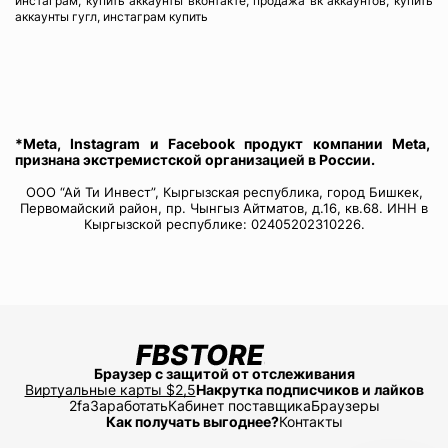
инстаграм, купить аккаунты вконтакте, продажа вк аккаунтов, купить
аккаунты гугл, инстаграм купить
*Meta, Instagram и Facebook продукт компании Meta,
признана экстремистской организацией в России.
ООО “Ай Ти Инвест”, Кыргызская республика, город Бишкек,
Первомайский район, пр. Чынгыз Айтматов, д.16, кв.68. ИНН в
Кыргызской республике: 02405202310226.
Браузер с защитой от отслеживания
Виртуальные карты $2,5
Накрутка подписчиков и лайков
2fa
Заработать
Кабинет поставщика
Браузеры
Как получать выгоднее?
Контакты