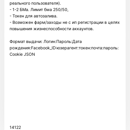
реального пользователя).
- 1-2 БМа. Лимит бма 250/50,
- Токен для автозалива.
- Возможен фарм/заходы не с ип регистрации в целях
повышения жизнеспособности аккаунтов.
Формат выдачи: Логин:Пароль:Дата
рождения:Facebook_ID:юзерагент:токен:почта:пароль:
Cookie JSON
Всего позиций в корзине
Всего товара в корзине
(шт)
Сумма к оплате (без скидок)
$
14122