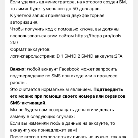
Если удалить администратора, на которого создан БМ,
то лимит будет уменьшен до 50 долларов.
К учетной записи привязана двухфакторная
авторизация.
Чтобы получить код с помощью ключа, вы должны
воспользоваться этим сайтом https://fbcpa.pro/tools-
2fa/
Формат аккаунтов:
логин:пароль:страна:ID 1 БМ:ID 2 БМ:ID аккаунта:2FA.
Важно:
любой аккаунт Facebook может запросить
подтверждение по SMS при входе или в процессе
работы.
Это считается нормальным явлением.
Подтвердить
его можно при помощи своего номера или сервисов
SMS-активаций.
Мы не будем вам возвращать деньги или делать
замену в следующих случаях:
Если вы изменили любые данные на аккаунте, то
аккаунт уже принадлежит вам!
После этого в техподдержку писать не нужно, так-как