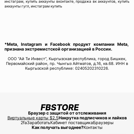
инстаграм, купить аккаунты вконтакте, продажа вк аккаунтов, купить
аккаунты гугл, инстаграм купить
*Meta, Instagram и Facebook продукт компании Meta,
признана экстремистской организацией в России.
ООО “Ай Ти Инвест”, Кыргызская республика, город Бишкек,
Первомайский район, пр. Чынгыз Айтматов, д.16, кв.68. ИНН в
Кыргызской республике: 02405202310226.
Браузер с защитой от отслеживания
Виртуальные карты $2,5
Накрутка подписчиков и лайков
2fa
Заработать
Кабинет поставщика
Браузеры
Как получать выгоднее?
Контакты