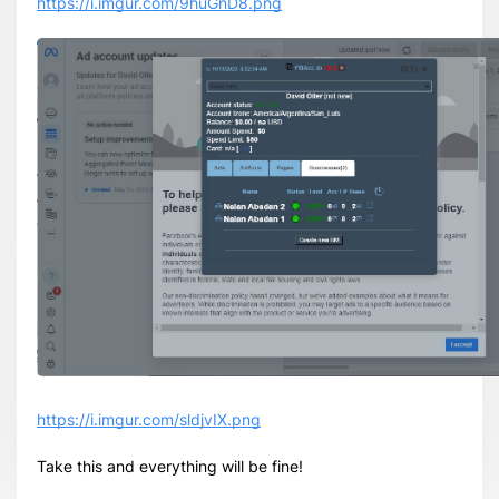
https://i.imgur.com/9huGnD8.png
https://i.imgur.com/sldjvIX.png
Take this and everything will be fine!