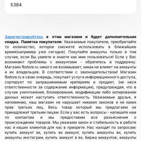
5384
Зарегистрируйтесь
в этом магазине и будет дополнительная
скидка.
Памятка покупателя:
Уважаемые покупатели, приобретайте
то количество, которое сможете использовать в ближайшее
время(например уже сегодня). Покупайте аккаунты только в том
случае, если Вы умеете и знаете как ими пользоваться! Если у Вас
возникают проблемы с аккаунтами - обратитесь в поддержку.
Магазин fbstore.ru никого не взламывает, никак не влияет на аккаунты
и их владельцев. В соответствии с законодательством! Магазин
fbstore.ru в свою очередь, покупает услуги информационного доступа,
сортирует по запрашиваемым критериям и продает, (не неся
ответственности за содержание информации), предупреждая, что в
случае уничтожения, блокирования, модификации либо копировании
данных может наступить ответственность. Уважаемые друзья, я
напоминаю, наш магазин не нарушает никаких законов и не каких
прав третьих лиц. Весь товар который мы предлагаем не
принадлежит третьим лицам. Если у вас есть вопросы - напишите нам
по контактам и мы предоставим все разъяснения о
происхождении товаров. Мы уважаем закон и стабильность в работе
нас и наших клиентов для нас в приорете. Нас находят по запросам:
купить аккаунт вк, купить вк аккаунт, купить аккаунты вк, купить
аккаунты инстаграм, купить аккаунт в вк, биржа аккаунтов, аккаунты