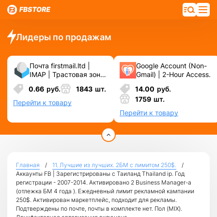
Лидеры по продажам
Почта firstmail.ltd |
Google Account (Non-
IMAP | Трастовая зона
Gmail) | 2-Hour Access.
.COM ❗️ Новые, Чистые
0.66
руб.
1843
шт.
14.00
руб.
❗️ С реальными
1759
шт.
логинами | ☑️
Перейти к товару
Специально для ФБ/
Перейти к товару
инст ☑️ и прочих
сервисов\соц.сетей.
Главная
11. Лучшие из лучших. 2БМ c лимитом 250$.
Аккаунты FB | Зарегистрированы с Таиланд Thailand ip. Год
регистрации - 2007-2014. Активировано 2 Business Manager-а
(отлежка БМ 4 года ). Ежедневный лимит рекламной кампании
250$. Активирован маркетплейс, подходит для рекламы.
Подтверждены по почте, почты в комплекте нет. Пол (MIX).