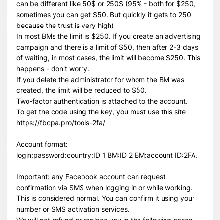
can be different like 50$ or 250$ (95% - both for $250,
sometimes you can get $50. But quickly it gets to 250
because the trust is very high)
In most BMs the limit is $250. If you create an advertising
campaign and there is a limit of $50, then after 2-3 days
of waiting, in most cases, the limit will become $250. This
happens - don't worry.
If you delete the administrator for whom the BM was
created, the limit will be reduced to $50.
Two-factor authentication is attached to the account.
To get the code using the key, you must use this site
https://fbcpa.pro/tools-2fa/
Всего позиций в корзине
Всего товара в корзине
(шт)
Account format:
Сумма к оплате (без скидок)
$
login:password:country:ID 1 BM:ID 2 BM:account ID:2FA.
Important: any Facebook account can request
confirmation via SMS when logging in or while working.
This is considered normal. You can confirm it using your
number or SMS activation services.
We will not refund or replace you in the following cases: