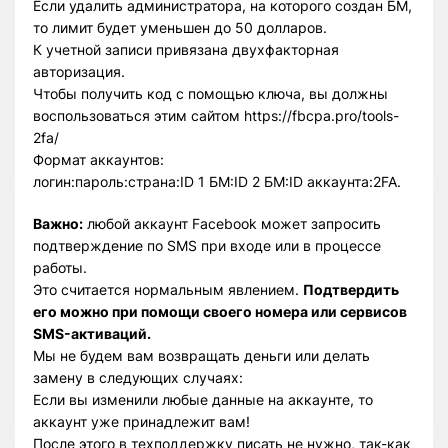
Если удалить администратора, на которого создан БМ,
то лимит будет уменьшен до 50 долларов.
К учетной записи привязана двухфакторная
авторизация.
Чтобы получить код с помощью ключа, вы должны
воспользоваться этим сайтом https://fbcpa.pro/tools-
2fa/
Формат аккаунтов:
логин:пароль:страна:ID 1 БМ:ID 2 БМ:ID аккаунта:2FA.
Важно:
любой аккаунт Facebook может запросить
подтверждение по SMS при входе или в процессе
работы.
Это считается нормальным явлением.
Подтвердить
его можно при помощи своего номера или сервисов
SMS-активаций.
Мы не будем вам возвращать деньги или делать
замену в следующих случаях:
Если вы изменили любые данные на аккаунте, то
аккаунт уже принадлежит вам!
После этого в техподдержку писать не нужно, так-как