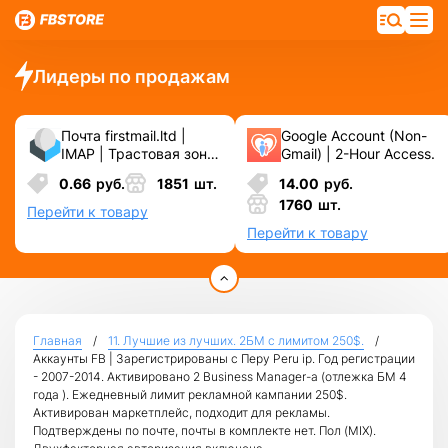
Лидеры по продажам
Почта firstmail.ltd |
Google Account (Non-
IMAP | Трастовая зона
Gmail) | 2-Hour Access.
.COM ❗️ Новые, Чистые
0.66
руб.
1851
шт.
14.00
руб.
❗️ С реальными
1760
шт.
логинами | ☑️
Перейти к товару
Специально для ФБ/
Перейти к товару
инст ☑️ и прочих
сервисов\соц.сетей.
Главная
11. Лучшие из лучших. 2БМ c лимитом 250$.
Аккаунты FB | Зарегистрированы с Перу Peru ip. Год регистрации
- 2007-2014. Активировано 2 Business Manager-а (отлежка БМ 4
года ). Ежедневный лимит рекламной кампании 250$.
Активирован маркетплейс, подходит для рекламы.
Подтверждены по почте, почты в комплекте нет. Пол (MIX).