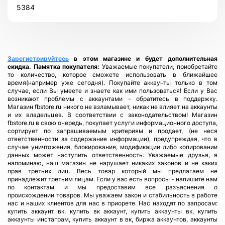
5384
Зарегистрируйтесь
в этом магазине и будет дополнительная
скидка.
Памятка покупателя:
Уважаемые покупатели, приобретайте
то количество, которое сможете использовать в ближайшее
время(например уже сегодня). Покупайте аккаунты только в том
случае, если Вы умеете и знаете как ими пользоваться! Если у Вас
возникают проблемы с аккаунтами - обратитесь в поддержку.
Магазин fbstore.ru никого не взламывает, никак не влияет на аккаунты
и их владельцев. В соответствии с законодательством! Магазин
fbstore.ru в свою очередь, покупает услуги информационного доступа,
сортирует по запрашиваемым критериям и продает, (не неся
ответственности за содержание информации), предупреждая, что в
случае уничтожения, блокирования, модификации либо копировании
данных может наступить ответственность. Уважаемые друзья, я
напоминаю, наш магазин не нарушает никаких законов и не каких
прав третьих лиц. Весь товар который мы предлагаем не
принадлежит третьим лицам. Если у вас есть вопросы - напишите нам
по контактам и мы предоставим все разъяснения о
происхождении товаров. Мы уважаем закон и стабильность в работе
нас и наших клиентов для нас в приорете. Нас находят по запросам:
купить аккаунт вк, купить вк аккаунт, купить аккаунты вк, купить
аккаунты инстаграм, купить аккаунт в вк, биржа аккаунтов, аккаунты