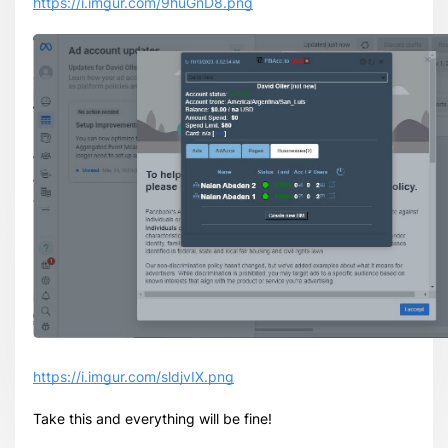
https://i.imgur.com/9huGnD8.png
https://i.imgur.com/sldjvIX.png
Take this and everything will be fine!