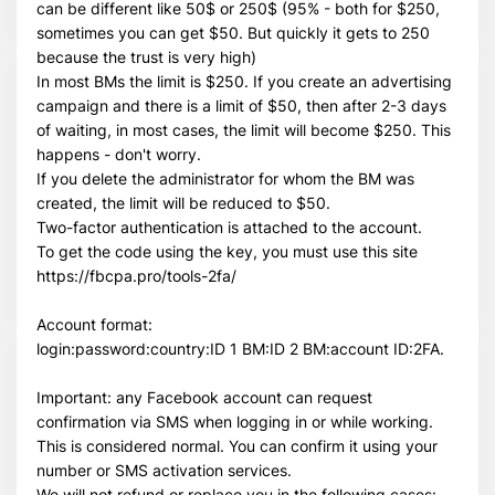
can be different like 50$ or 250$ (95% - both for $250,
sometimes you can get $50. But quickly it gets to 250
because the trust is very high)
In most BMs the limit is $250. If you create an advertising
campaign and there is a limit of $50, then after 2-3 days
of waiting, in most cases, the limit will become $250. This
happens - don't worry.
If you delete the administrator for whom the BM was
created, the limit will be reduced to $50.
Two-factor authentication is attached to the account.
To get the code using the key, you must use this site
https://fbcpa.pro/tools-2fa/
Всего позиций в корзине
Всего товара в корзине
(шт)
Account format:
Сумма к оплате (без скидок)
$
login:password:country:ID 1 BM:ID 2 BM:account ID:2FA.
Important: any Facebook account can request
confirmation via SMS when logging in or while working.
This is considered normal. You can confirm it using your
number or SMS activation services.
We will not refund or replace you in the following cases: