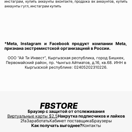
инстаграм, купить аккаунты вконтакте, продажа вк аккаунтов, купить
аккаунты гугл, инстаграм купить
*Meta, Instagram и Facebook продукт компании Meta,
признана экстремистской организацией в России.
ООО “Ай Ти Инвест”, Кыргызская республика, город Бишкек,
Первомайский район, пр. Чынгыз Айтматов, д.16, кв.68. ИНН в
Кыргызской республике: 02405202310226.
Браузер с защитой от отслеживания
Виртуальные карты $2,5
Накрутка подписчиков и лайков
2fa
Заработать
Кабинет поставщика
Браузеры
Как получать выгоднее?
Контакты