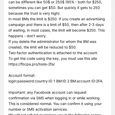
can be different like 50$ or 250$ (95% - both for $250,
sometimes you can get $50. But quickly it gets to 250
because the trust is very high)
In most BMs the limit is $250. If you create an advertising
campaign and there is a limit of $50, then after 2-3 days
of waiting, in most cases, the limit will become $250. This
happens - don't worry.
If you delete the administrator for whom the BM was
created, the limit will be reduced to $50.
Two-factor authentication is attached to the account.
To get the code using the key, you must use this site
https://fbcpa.pro/tools-2fa/
Всего позиций в корзине
Всего товара в корзине
(шт)
Account format:
Сумма к оплате (без скидок)
$
login:password:country:ID 1 BM:ID 2 BM:account ID:2FA.
Important: any Facebook account can request
confirmation via SMS when logging in or while working.
This is considered normal. You can confirm it using your
number or SMS activation services.
We will not refund or replace you in the following cases: