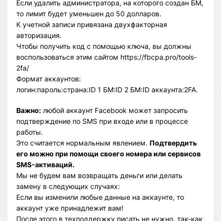
Если удалить администратора, на которого создан БМ,
то лимит будет уменьшен до 50 долларов.
К учетной записи привязана двухфакторная
авторизация.
Чтобы получить код с помощью ключа, вы должны
воспользоваться этим сайтом https://fbcpa.pro/tools-
2fa/
Формат аккаунтов:
логин:пароль:страна:ID 1 БМ:ID 2 БМ:ID аккаунта:2FA.
Важно:
любой аккаунт Facebook может запросить
подтверждение по SMS при входе или в процессе
работы.
Это считается нормальным явлением.
Подтвердить
его можно при помощи своего номера или сервисов
SMS-активаций.
Мы не будем вам возвращать деньги или делать
замену в следующих случаях:
Если вы изменили любые данные на аккаунте, то
аккаунт уже принадлежит вам!
После этого в техподдержку писать не нужно, так-как