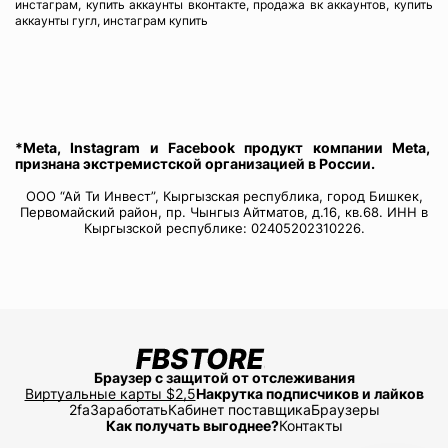
инстаграм, купить аккаунты вконтакте, продажа вк аккаунтов, купить
аккаунты гугл, инстаграм купить
*Meta, Instagram и Facebook продукт компании Meta,
признана экстремистской организацией в России.
ООО “Ай Ти Инвест”, Кыргызская республика, город Бишкек,
Первомайский район, пр. Чынгыз Айтматов, д.16, кв.68. ИНН в
Кыргызской республике: 02405202310226.
Браузер с защитой от отслеживания
Виртуальные карты $2,5
Накрутка подписчиков и лайков
2fa
Заработать
Кабинет поставщика
Браузеры
Как получать выгоднее?
Контакты