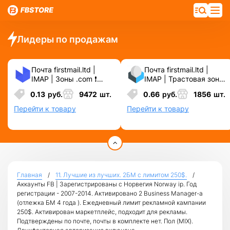
Лидеры по продажам
Почта firstmail.ltd |
Почта firstmail.ltd |
IMAP | Зоны .com ❗️
IMAP | Трастовая зона
Новые, Чистые,
.COM ❗️ Новые, Чистые
0.13
руб.
9472
шт.
0.66
руб.
1856
шт.
Вечные ❗️ Для
❗️ С реальными
различных сервисов и
логинами | ☑️
Перейти к товару
Перейти к товару
соц.сетей.
Специально для ФБ/
инст ☑️ и прочих
сервисов\соц.сетей.
Главная
11. Лучшие из лучших. 2БМ c лимитом 250$.
Аккаунты FB | Зарегистрированы с Норвегия Norway ip. Год
регистрации - 2007-2014. Активировано 2 Business Manager-а
(отлежка БМ 4 года ). Ежедневный лимит рекламной кампании
250$. Активирован маркетплейс, подходит для рекламы.
Подтверждены по почте, почты в комплекте нет. Пол (MIX).