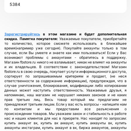
5384
Зарегистрируйтесь
в этом магазине и будет дополнительная
скидка.
Памятка покупателя:
Уважаемые покупатели, приобретайте
то количество, которое сможете использовать в ближайшее
время(например уже сегодня). Покупайте аккаунты только в том
случае, если Вы умеете и знаете как ими пользоваться! Если у Вас
возникают проблемы с аккаунтами - обратитесь в поддержку.
Магазин fbstore.ru никого не взламывает, никак не влияет на аккаунты
и их владельцев. В соответствии с законодательством! Магазин
fbstore.ru в свою очередь, покупает услуги информационного доступа,
сортирует по запрашиваемым критериям и продает, (не неся
ответственности за содержание информации), предупреждая, что в
случае уничтожения, блокирования, модификации либо копировании
данных может наступить ответственность. Уважаемые друзья, я
напоминаю, наш магазин не нарушает никаких законов и не каких
прав третьих лиц. Весь товар который мы предлагаем не
принадлежит третьим лицам. Если у вас есть вопросы - напишите нам
по контактам и мы предоставим все разъяснения о
происхождении товаров. Мы уважаем закон и стабильность в работе
нас и наших клиентов для нас в приорете. Нас находят по запросам:
купить аккаунт вк, купить вк аккаунт, купить аккаунты вк, купить
аккаунты инстаграм, купить аккаунт в вк, биржа аккаунтов, аккаунты