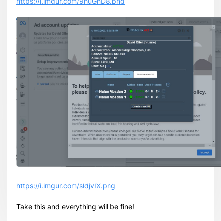
https://i.imgur.com/9huGnD8.png
https://i.imgur.com/sldjvIX.png
Take this and everything will be fine!