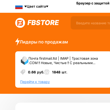
Браузер с защитой
Цвет сайта
Лидеры по продажам
Почта firstmail.ltd | IMAP | Трастовая зона
.COM ❗️ Новые, Чистые ❗️ С реальными
логинами | ☑️ Специально для ФБ/инст ☑️ и
прочих сервисов\соц.сетей.
0.66
руб.
1848
шт.
Перейти к товару