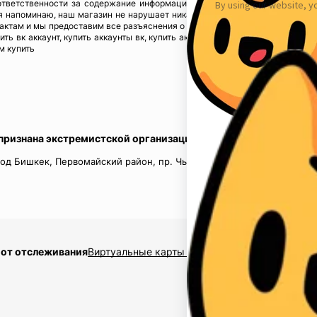
ответственности за содержание информации), предупреждая, что в случ
 напоминаю, наш магазин не нарушает никаких законов и не каких прав 
тактам и мы предоставим все разъяснения о происхождении товаров. Мы у
пить вк аккаунт, купить аккаунты вк, купить аккаунты инстаграм, купить акк
м купить
 признана экстремистской организацией в России.
од Бишкек, Первомайский район, пр. Чынгыз Айтматов, д.16, кв.
 от отслеживания
Виртуальные карты $2,5
Накрутка подписчико