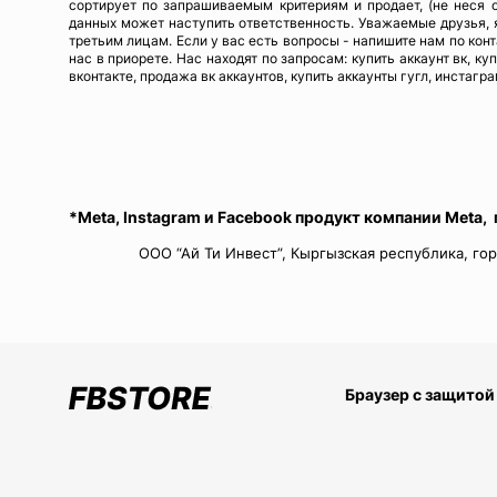
сортирует по запрашиваемым критериям и продает, (не неся 
данных может наступить ответственность. Уважаемые друзья, я
третьим лицам. Если у вас есть вопросы - напишите нам по кон
нас в приорете. Нас находят по запросам: купить аккаунт вк, ку
вконтакте, продажа вк аккаунтов, купить аккаунты гугл, инстагра
*Meta, Instagram и Facebook продукт компании Meta,
ООО “Ай Ти Инвест”, Кыргызская республика, гор
Браузер с защитой