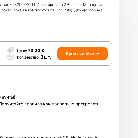
страции - 2007-2014. Активировано 2 Business Manager-а
очте, почты в комплекте нет. Пол (MIX). Двухфакторная
73.20
$
Цена
Купить сейчас
3
шт.
Количество
каунты!
 Прочитайте правило как правильно прогревать
$, иногда может попасться 50$. Но быстро Ап-