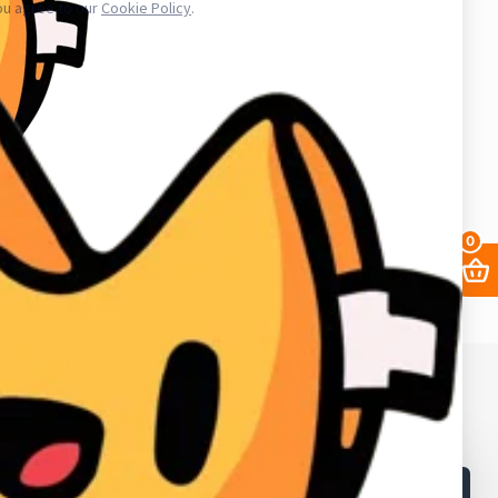
ае уничтожения, блокирования, модификации либо копировании
третьих лиц. Весь товар который мы предлагаем не принадлежит
важаем закон и стабильность в работе нас и наших клиентов для
аунт в вк, биржа аккаунтов, аккаунты инстаграм, купить аккаунты
0
68. ИНН в Кыргызской республике: 02405202310226.
в и лайков
2fa
Заработать
Кабинет поставщика
Браузеры
Как получать выгоднее?
Контакты
Поддержка магазина