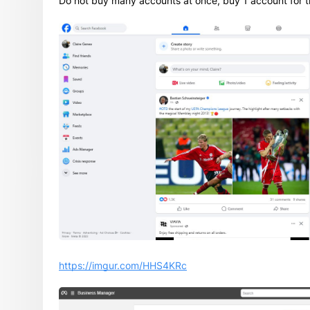
Do not buy many accounts at once, buy 1 account for th
https://imgur.com/HHS4KRc