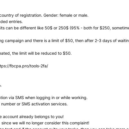
country of registration. Gender: female or male.
ded entries.
ts can be different like 50$ or 250$ (95% - both for $250, sometim
ing campaign and there is a limit of $50, then after 2-3 days of waitin
ated, the limit will be reduced to $50.
tps://fbcpa.pro/tools-2fa/
.
ion via SMS when logging in or while working.
r number or SMS activation services.
e account already belongs to you!
, since we will no longer consider this complaint!
Всего позиций в корзине