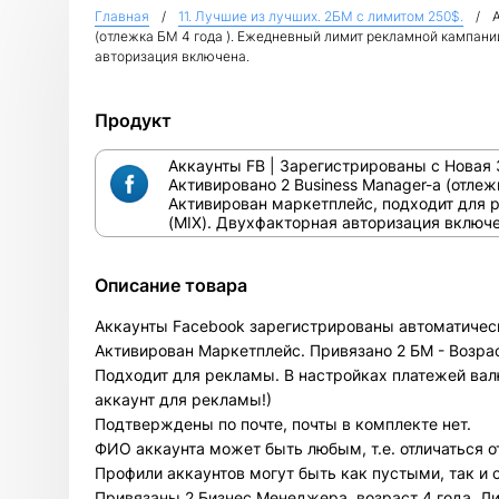
Главная
11. Лучшие из лучших. 2БМ c лимитом 250$.
(отлежка БМ 4 года ). Ежедневный лимит рекламной кампании
авторизация включена.
Продукт
Аккаунты FB | Зарегистрированы с Новая З
Активировано 2 Business Manager-а (отле
Активирован маркетплейс, подходит для р
(MIX). Двухфакторная авторизация включе
Описание товара
Аккаунты Facebook зарегистрированы автоматическ
Активирован Маркетплейс. Привязано 2 БМ - Возрас
Подходит для рекламы. В настройках платежей валю
аккаунт для рекламы!)
Подтверждены по почте, почты в комплекте нет.
ФИО аккаунта может быть любым, т.е. отличаться 
Профили аккаунтов могут быть как пустыми, так и
Привязаны 2 Бизнес Менеджера, возраст 4 года. Ли