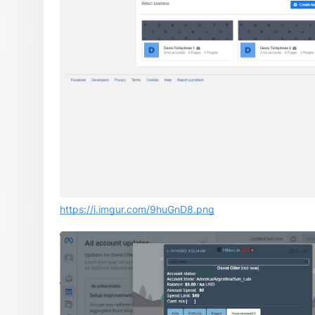
https://i.imgur.com/9huGnD8.png