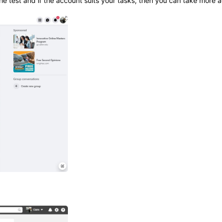
e test and if the account suits your tasks, then you can take more 
Всего товара в корзине
(шт)
Сумма к оплате (без скидок)
$