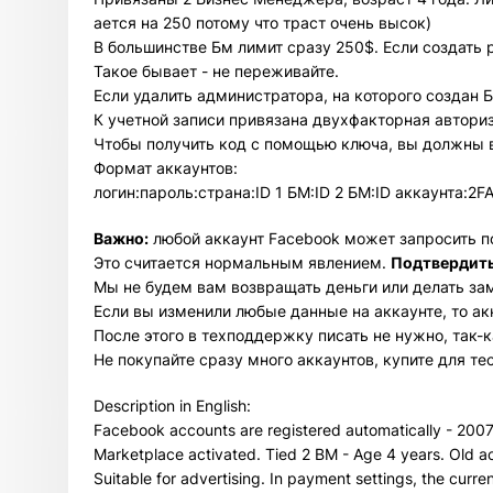
ается на 250 потому что траст очень высок)
В большинстве Бм лимит сразу 250$. Если создать 
Такое бывает - не переживайте.
Если удалить администратора, на которого создан 
К учетной записи привязана двухфакторная автори
Чтобы получить код с помощью ключа, вы должны вос
Формат аккаунтов:
логин:пароль:страна:ID 1 БМ:ID 2 БМ:ID аккаунта:2FA
Важно:
любой аккаунт Facebook может запросить п
Это считается нормальным явлением.
Подтвердить
Мы не будем вам возвращать деньги или делать за
Если вы изменили любые данные на аккаунте, то а
После этого в техподдержку писать не нужно, так-
Не покупайте сразу много аккаунтов, купите для те
Description in English:
Facebook accounts are registered automatically - 200
Marketplace activated. Tied 2 BM - Age 4 years. Old a
Suitable for advertising. In payment settings, the curr