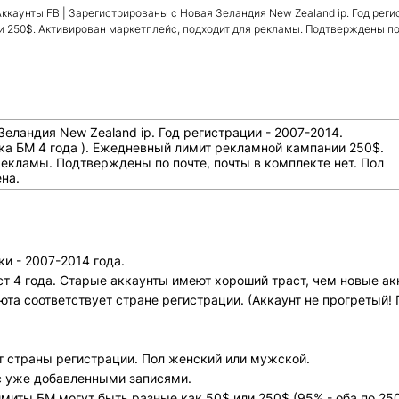
Аккаунты FB | Зарегистрированы с Новая Зеландия New Zealand ip. Год реги
 250$. Активирован маркетплейс, подходит для рекламы. Подтверждены по п
еландия New Zealand ip. Год регистрации - 2007-2014.
жка БМ 4 года ). Ежедневный лимит рекламной кампании 250$.
екламы. Подтверждены по почте, почты в комплекте нет. Пол
на.
и - 2007-2014 года.
т 4 года. Старые аккаунты имеют хороший траст, чем новые ак
та соответствует стране регистрации. (Аккаунт не прогретый!
от страны регистрации. Пол женский или мужской.
 с уже добавленными записями.
миты БМ могут быть разные как 50$ или 250$ (95% - оба по 250