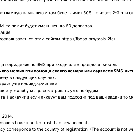
рекламную кампанию и там будет лимит 50$, то через 2-3 дня от
БМ, то лимит будет уменьшен до 50 долларов.
зация.
пользоваться этим сайтом https://fbcpa.pro/tools-2fa/
.
одтверждение по SMS при входе или в процессе работы.
 его можно при помощи своего номера или сервисов SMS-акт
мену в следующих случаях:
ккаунт уже принадлежит вам!
как эту жалобу мы рассматривать уже не будем!
ста 1 аккаунт и если аккаунт вам подходит под ваши задачи то 
7-2014.
ccounts have a better trust than new accounts!
ency corresponds to the country of registration. (The account is not