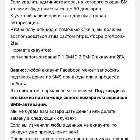
Если удалить администратора, на которого создан БМ,
то лимит будет уменьшен до 50 долларов.
К учетной записи привязана двухфакторная
авторизация.
Чтобы получить код с помощью ключа, вы должны
воспользоваться этим сайтом https://fbcpa.pro/tools-
2fa/
Формат аккаунтов:
логин:пароль:страна:ID 1 БМ:ID 2 БМ:ID аккаунта:2FA.
Важно:
любой аккаунт Facebook может запросить
подтверждение по SMS при входе или в процессе
работы.
Это считается нормальным явлением.
Подтвердить
его можно при помощи своего номера или сервисов
SMS-активаций.
Мы не будем вам возвращать деньги или делать
замену в следующих случаях:
Если вы изменили любые данные на аккаунте, то
аккаунт уже принадлежит вам!
После этого в техподдержку писать не нужно, так-как