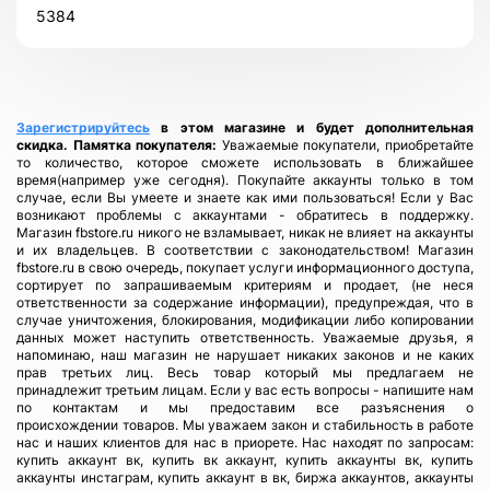
5384
Зарегистрируйтесь
в этом магазине и будет дополнительная
скидка.
Памятка покупателя:
Уважаемые покупатели, приобретайте
то количество, которое сможете использовать в ближайшее
время(например уже сегодня). Покупайте аккаунты только в том
случае, если Вы умеете и знаете как ими пользоваться! Если у Вас
возникают проблемы с аккаунтами - обратитесь в поддержку.
Магазин fbstore.ru никого не взламывает, никак не влияет на аккаунты
и их владельцев. В соответствии с законодательством! Магазин
fbstore.ru в свою очередь, покупает услуги информационного доступа,
сортирует по запрашиваемым критериям и продает, (не неся
ответственности за содержание информации), предупреждая, что в
случае уничтожения, блокирования, модификации либо копировании
данных может наступить ответственность. Уважаемые друзья, я
напоминаю, наш магазин не нарушает никаких законов и не каких
прав третьих лиц. Весь товар который мы предлагаем не
принадлежит третьим лицам. Если у вас есть вопросы - напишите нам
по контактам и мы предоставим все разъяснения о
происхождении товаров. Мы уважаем закон и стабильность в работе
нас и наших клиентов для нас в приорете. Нас находят по запросам:
купить аккаунт вк, купить вк аккаунт, купить аккаунты вк, купить
аккаунты инстаграм, купить аккаунт в вк, биржа аккаунтов, аккаунты