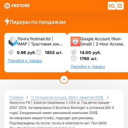
Лидеры по продажам
Почта firstmail.ltd |
Google Account (Non-
IMAP | Трастовая зона
Gmail) | 2-Hour Access.
.COM ❗️ Новые, Чистые
0.66
руб.
1853
шт.
14.00
руб.
❗️ С реальными
1760
шт.
логинами | ☑️
Перейти к товару
Специально для ФБ/
Перейти к товару
инст ☑️ и прочих
сервисов\соц.сетей.
Главная
11. Лучшие из лучших. 2БМ c лимитом 250$.
Аккаунты FB | Зарегистрированы с USA ip. Год регистрации -
2007-2014. Активировано 2 Business Manager-а (отлежка БМ 4
года). Ежедневный лимит рекламной кампании 250$.
Активирован маркетплейс, подходит для рекламы.
Подтверждены по почте, почты в комплекте нет. Пол (MIX).