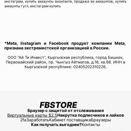
инстаграм, купить аккаунты вконтакте, продажа вк аккаунтов, купить
аккаунты гугл, инстаграм купить
*Meta, Instagram и Facebook продукт компании Meta,
признана экстремистской организацией в России.
ООО “Ай Ти Инвест”, Кыргызская республика, город Бишкек,
Первомайский район, пр. Чынгыз Айтматов, д.16, кв.68. ИНН в
Кыргызской республике: 02405202310226.
Браузер с защитой от отслеживания
Виртуальные карты $2,5
Накрутка подписчиков и лайков
2fa
Заработать
Кабинет поставщика
Браузеры
Как получать выгоднее?
Контакты