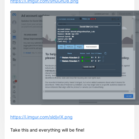
https://i.imgur.com/9huGnD8.png
https://i.imgur.com/sldjvIX.png
Take this and everything will be fine!