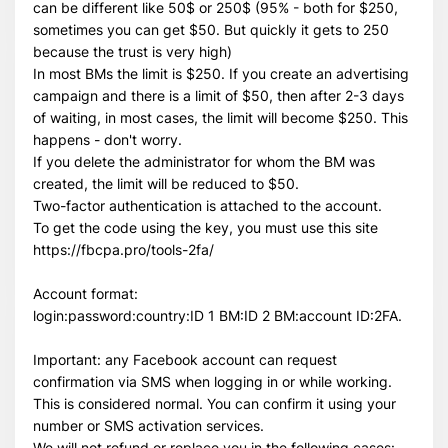
can be different like 50$ or 250$ (95% - both for $250,
sometimes you can get $50. But quickly it gets to 250
because the trust is very high)
In most BMs the limit is $250. If you create an advertising
campaign and there is a limit of $50, then after 2-3 days
of waiting, in most cases, the limit will become $250. This
happens - don't worry.
If you delete the administrator for whom the BM was
created, the limit will be reduced to $50.
Two-factor authentication is attached to the account.
To get the code using the key, you must use this site
https://fbcpa.pro/tools-2fa/
Всего позиций в корзине
Всего товара в корзине
(шт)
Account format:
Сумма к оплате (без скидок)
$
login:password:country:ID 1 BM:ID 2 BM:account ID:2FA.
Important: any Facebook account can request
confirmation via SMS when logging in or while working.
This is considered normal. You can confirm it using your
number or SMS activation services.
We will not refund or replace you in the following cases: