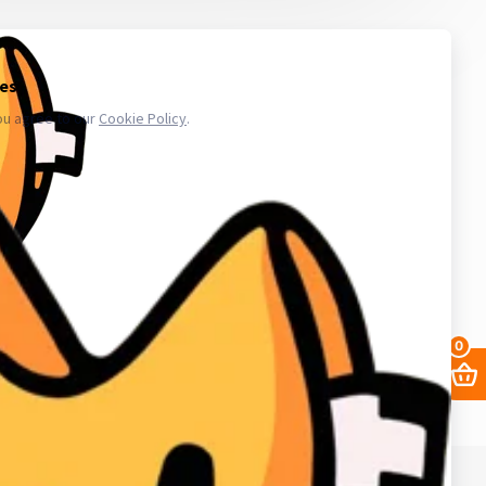
 то количество, которое сможете использовать в ближайшее
икают проблемы с аккаунтами - обратитесь в поддержку. Магазин
.ru в свою очередь, покупает услуги информационного доступа,
ае уничтожения, блокирования, модификации либо копировании
третьих лиц. Весь товар который мы предлагаем не принадлежит
важаем закон и стабильность в работе нас и наших клиентов для
аунт в вк, биржа аккаунтов, аккаунты инстаграм, купить аккаунты
0
68. ИНН в Кыргызской республике: 02405202310226.