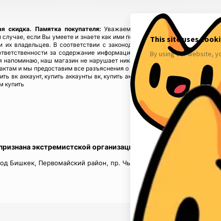
ая скидка.
Памятка покупателя:
Уважаемые покупатели, приобретайте
 случае, если Вы умеете и знаете как ими пользоваться! Если у Вас возн
ы и их владельцев. В соответствии с законодательством! Магазин fbstore
ответственности за содержание информации), предупреждая, что в случ
 напоминаю, наш магазин не нарушает никаких законов и не каких прав 
тактам и мы предоставим все разъяснения о происхождении товаров. Мы у
пить вк аккаунт, купить аккаунты вк, купить аккаунты инстаграм, купить акк
м купить
 признана экстремистской организацией в России.
од Бишкек, Первомайский район, пр. Чынгыз Айтматов, д.16, кв.