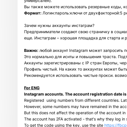
универсален).
Вы также можете использовать резервные коды, ко
Формат:
Логин:пароль:ключи от двухфакторной:5 
Зачем нужны аккаунты инстаграм?
Предприниматели создают свою страничку в социаль
еще. Инстаграм – хорошая площадка для старта и р
Важно:
любой аккаунт Instagram может запросить п
Это нормально для иснты и повышения траста. Под
Аккаунты зарегистрированы с IP стран Европы, че
Профиль чистый. На каких то аккаунтах может быть
Рекомендуется использовать чистые прокси. возм
For ENG
Instagram accounts. The account registration date i
Registered using numbers from different countries. Lat
However, some numbers may have remained in the acco
But this does not affect the operation of the account in
The account has 2FA activated - that's why they log in s
To get the code using the key, use the site
https://fbcp