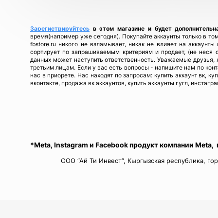
Зарегистрируйтесь
в этом магазине и будет дополнительн
время(например уже сегодня). Покупайте аккаунты только в том
fbstore.ru никого не взламывает, никак не влияет на аккаунт
сортирует по запрашиваемым критериям и продает, (не неся 
данных может наступить ответственность. Уважаемые друзья, я
третьим лицам. Если у вас есть вопросы - напишите нам по кон
нас в приорете. Нас находят по запросам: купить аккаунт вк, ку
вконтакте, продажа вк аккаунтов, купить аккаунты гугл, инстагра
*Meta, Instagram и Facebook продукт компании Meta,
ООО “Ай Ти Инвест”, Кыргызская республика, гор