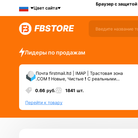
Браузер с защитой
Цвет сайта
Лидеры по продажам
Почта firstmail.ltd | IMAP | Трастовая зона
.COM ❗️ Новые, Чистые ❗️ С реальными
логинами | ☑️ Специально для ФБ/инст ☑️ и
прочих сервисов\соц.сетей.
0.66
руб.
1841
шт.
Перейти к товару