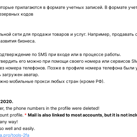
торые прилагаются в формате учетных записей. В формате учетн
резервных кодов
ной сети для продажи товаров и услуг. Например, продавать с
азвития бизнеса.
одтверждение по SMS при входе или в процессе работы.
твердить его можно при помощи своего номера или сервисов SMS
рез номера телефонов. Позже в профиле номера телефона были 
 загружен аватар.
ожно мобильные прокси любых стран (кроме РФ).
Всего позиций в корзине
Всего товара в корзине
(шт)
Сумма к оплате (без скидок)
$
s 2020.
er, the phone numbers in the profile were deleted!
unt profile.
*
Mail is also linked to most accounts, but it is not inc
 any way!
o well and easily.
a.pro/tools-2fa