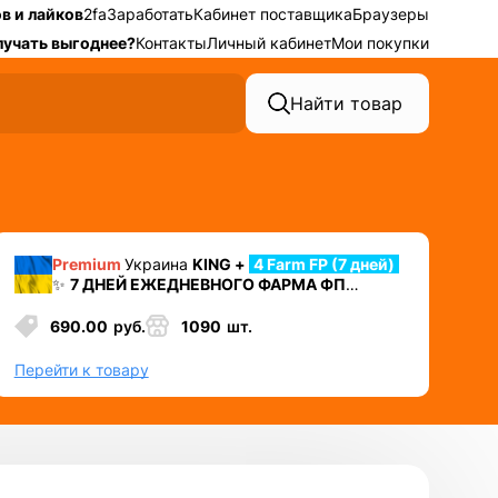
в и лайков
2fa
Заработать
Кабинет поставщика
Браузеры
лучать выгоднее?
Контакты
Личный кабинет
Мои покупки
Найти товар
Premium
Украина
KING +
4 Farm FP (7 дней)
✨
7 ДНЕЙ ЕЖЕДНЕВНОГО ФАРМА ФП
⛔️ УДАЛЕН НОМЕР + 2ФА
+ Cookies + Mail +
Token EAAB
690.00
руб.
1090
шт.
✅ Лучший аккаунт для автозалива или
работы в долгую
Перейти к товару