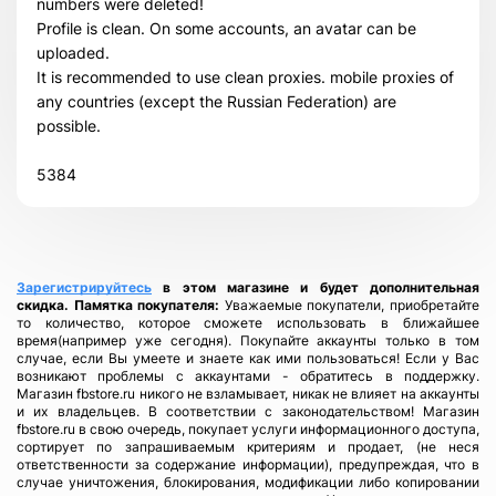
numbers were deleted!
Profile is clean. On some accounts, an avatar can be
uploaded.
It is recommended to use clean proxies. mobile proxies of
any countries (except the Russian Federation) are
possible.
5384
Зарегистрируйтесь
в этом магазине и будет дополнительная
скидка.
Памятка покупателя:
Уважаемые покупатели, приобретайте
то количество, которое сможете использовать в ближайшее
время(например уже сегодня). Покупайте аккаунты только в том
случае, если Вы умеете и знаете как ими пользоваться! Если у Вас
возникают проблемы с аккаунтами - обратитесь в поддержку.
Магазин fbstore.ru никого не взламывает, никак не влияет на аккаунты
и их владельцев. В соответствии с законодательством! Магазин
fbstore.ru в свою очередь, покупает услуги информационного доступа,
сортирует по запрашиваемым критериям и продает, (не неся
ответственности за содержание информации), предупреждая, что в
случае уничтожения, блокирования, модификации либо копировании