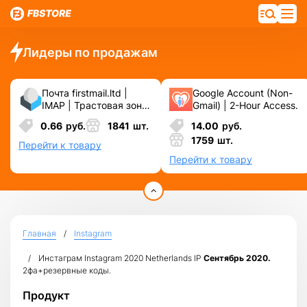
Лидеры по продажам
Почта firstmail.ltd |
Google Account (Non-
IMAP | Трастовая зона
Gmail) | 2-Hour Access.
.COM ❗️ Новые, Чистые
0.66
руб.
1841
шт.
14.00
руб.
❗️ С реальными
1759
шт.
логинами | ☑️
Перейти к товару
Специально для ФБ/
Перейти к товару
инст ☑️ и прочих
сервисов\соц.сетей.
Главная
Instagram
Инстаграм Instagram 2020 Netherlands IP
Сентябрь 2020.
2фа+резервные коды.
Продукт