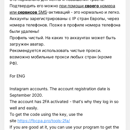
Подтвердить его можно
при помощи
своего
номера
или
сервисов
SMS
-активаций - это нормально и легко.
Аккаунты зарегистрированы с IP стран Европы, через
номера телефонов. Позже в профиле номера телефона
были удалены!
Профиль чистый. На каких то аккаунтах может быть
загружен аватар.
Рекомендуется использовать чистые прокси.
возможно мобильные прокси любых стран (кроме
РФ).
For ENG
Instagram accounts. The account registration date is
Всего позиций в корзине
September 2020.
Всего товара в корзине
(шт)
The account has 2FA activated - that's why they log in so
Сумма к оплате (без скидок)
$
well and easily.
To get the code using the key, use the
site
https://fbcpa.pro/tools-2fa/
If you are good at it, you can use your program to get the