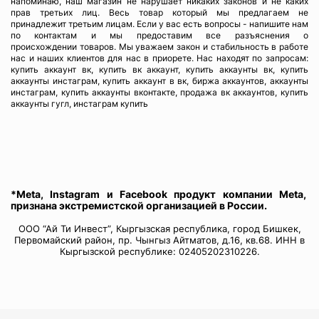
напоминаю, наш магазин не нарушает никаких законов и не каких
прав третьих лиц. Весь товар который мы предлагаем не
принадлежит третьим лицам. Если у вас есть вопросы - напишите нам
по контактам и мы предоставим все разъяснения о
происхождении товаров. Мы уважаем закон и стабильность в работе
нас и наших клиентов для нас в приорете. Нас находят по запросам:
купить аккаунт вк, купить вк аккаунт, купить аккаунты вк, купить
аккаунты инстаграм, купить аккаунт в вк, биржа аккаунтов, аккаунты
инстаграм, купить аккаунты вконтакте, продажа вк аккаунтов, купить
аккаунты гугл, инстаграм купить
*Meta, Instagram и Facebook продукт компании Meta,
признана экстремистской организацией в России.
ООО “Ай Ти Инвест”, Кыргызская республика, город Бишкек,
Первомайский район, пр. Чынгыз Айтматов, д.16, кв.68. ИНН в
Кыргызской республике: 02405202310226.