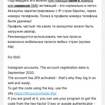
Подтвердить его можно
при помощи
своего
номера
или
сервисов
SMS
-активаций - это нормально и легко.
Аккаунты зарегистрированы с IP стран Европы, через
номера телефонов. Позже в профиле номера телефона
были удалены!
Профиль чистый. На каких то аккаунтах может быть
загружен аватар.
Рекомендуется использовать чистые прокси.
возможно мобильные прокси любых стран (кроме
РФ).
For ENG
Instagram accounts. The account registration date is
September 2020.
Всего позиций в корзине
The account has 2FA activated - that's why they log in so
Всего товара в корзине
(шт)
well and easily.
Сумма к оплате (без скидок)
$
To get the code using the key, use the
site
https://fbcpa.pro/tools-2fa/
If you are good at it, you can use your program to get the
code from the two-factor (I key or google authenticator -