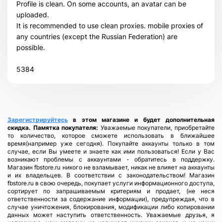
Profile is clean. On some accounts, an avatar can be
uploaded.
It is recommended to use clean proxies. mobile proxies of
any countries (except the Russian Federation) are
possible.
5384
Зарегистрируйтесь
в этом магазине и будет дополнительная
скидка.
Памятка покупателя:
Уважаемые покупатели, приобретайте
то количество, которое сможете использовать в ближайшее
время(например уже сегодня). Покупайте аккаунты только в том
случае, если Вы умеете и знаете как ими пользоваться! Если у Вас
возникают проблемы с аккаунтами - обратитесь в поддержку.
Магазин fbstore.ru никого не взламывает, никак не влияет на аккаунты
и их владельцев. В соответствии с законодательством! Магазин
fbstore.ru в свою очередь, покупает услуги информационного доступа,
сортирует по запрашиваемым критериям и продает, (не неся
ответственности за содержание информации), предупреждая, что в
случае уничтожения, блокирования, модификации либо копировании
данных может наступить ответственность. Уважаемые друзья, я