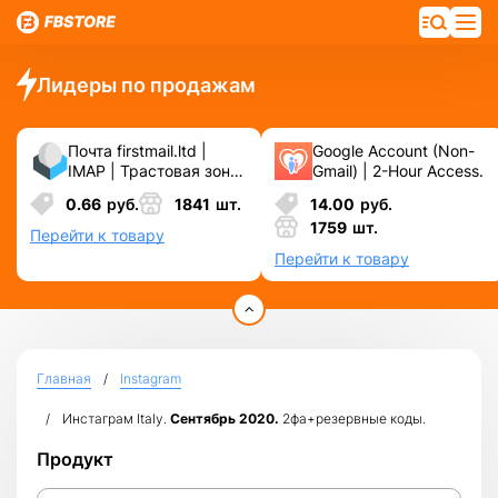
Лидеры по продажам
Почта firstmail.ltd |
Google Account (Non-
IMAP | Трастовая зона
Gmail) | 2-Hour Access.
.COM ❗️ Новые, Чистые
0.66
руб.
1841
шт.
14.00
руб.
❗️ С реальными
1759
шт.
логинами | ☑️
Перейти к товару
Специально для ФБ/
Перейти к товару
инст ☑️ и прочих
сервисов\соц.сетей.
Главная
Instagram
Инстаграм Italy.
Сентябрь 2020.
2фа+резервные коды.
Продукт