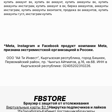
купить аккаунт вк, купить вк аккаунт, купить аккаунты вк, купить
аккаунты инстаграм, купить аккаунт в вк, биржа аккаунтов, аккаунты
инстаграм, купить аккаунты вконтакте, продажа вк аккаунтов, купить
аккаунты гугл, инстаграм купить
*Meta, Instagram и Facebook продукт компании Meta,
признана экстремистской организацией в России.
ООО “Ай Ти Инвест”, Кыргызская республика, город Бишкек,
Первомайский район, пр. Чынгыз Айтматов, д.16, кв.68. ИНН в
Кыргызской республике: 02405202310226.
Браузер с защитой от отслеживания
Виртуальные карты $2,5
Накрутка подписчиков и лайков
2fa
Заработать
Кабинет поставщика
Браузеры