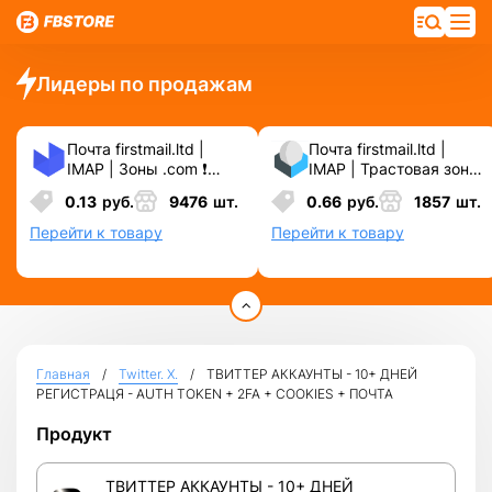
Лидеры по продажам
Почта firstmail.ltd |
Почта firstmail.ltd |
IMAP | Зоны .com ❗️
IMAP | Трастовая зона
Новые, Чистые,
.COM ❗️ Новые, Чистые
0.13
руб.
9476
шт.
0.66
руб.
1857
шт.
Вечные ❗️ Для
❗️ С реальными
различных сервисов и
логинами | ☑️
Перейти к товару
Перейти к товару
соц.сетей.
Специально для ФБ/
инст ☑️ и прочих
сервисов\соц.сетей.
Главная
Twitter. X.
ТВИТТЕР АККАУНТЫ - 10+ ДНЕЙ
РЕГИСТРАЦЯ - AUTH TOKEN + 2FA + COOKIES + ПОЧТА
Продукт
ТВИТТЕР АККАУНТЫ - 10+ ДНЕЙ