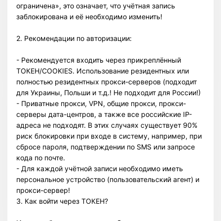
ограничена», это означает, что учётная запись
заблокирована и её необходимо изменить!
2. Рекомендации по авторизации:
- Рекомендуется входить через прикреплённый
ТОКЕН/COOKIES. Использование резидентных или
полностью резидентных прокси-серверов (подходит
для Украины, Польши и т.д.! Не подходит для России!)
- Приватные прокси, VPN, общие прокси, прокси-
серверы дата-центров, а также все российские IP-
адреса не подходят. В этих случаях существует 90%
Всего позиций в корзине
риск блокировки при входе в систему, например, при
Всего товара в корзине
(шт)
сбросе пароля, подтверждении по SMS или запросе
Сумма к оплате (без скидок)
$
кода по почте.
- Для каждой учётной записи необходимо иметь
персональное устройство (пользовательский агент) и
прокси-сервер!
3. Как войти через ТОКЕН?