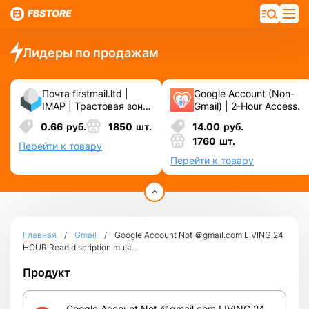
Лидеры по продажам
Почта firstmail.ltd |
Google Account (Non-
IMAP | Трастовая зона
Gmail) | 2-Hour Access.
.COM ❗️ Новые, Чистые
0.66
руб.
1850
шт.
14.00
руб.
❗️ С реальными
1760
шт.
логинами | ☑️
Перейти к товару
Специально для ФБ/
Перейти к товару
инст ☑️ и прочих
сервисов\соц.сетей.
Главная
Gmail
Google Account Not ＠gmail.com LIVING 24
HOUR Read discription must.
Продукт
Google Account Not ＠gmail.com LIVING 24