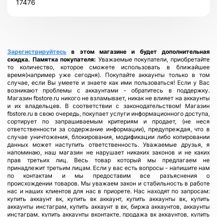
17476
Всего позиций в корзине
Всего товара в корзине
(шт)
Сумма к оплате (без скидок)
$
Зарегистрируйтесь
в этом магазине и будет дополнительная
скидка.
Памятка покупателя:
Уважаемые покупатели, приобретайте
то количество, которое сможете использовать в ближайшее
время(например уже сегодня). Покупайте аккаунты только в том
случае, если Вы умеете и знаете как ими пользоваться! Если у Вас
возникают проблемы с аккаунтами - обратитесь в поддержку.
Магазин fbstore.ru никого не взламывает, никак не влияет на аккаунты
и их владельцев. В соответствии с законодательством! Магазин
fbstore.ru в свою очередь, покупает услуги информационного доступа,
сортирует по запрашиваемым критериям и продает, (не неся
ответственности за содержание информации), предупреждая, что в
случае уничтожения, блокирования, модификации либо копировании
данных может наступить ответственность. Уважаемые друзья, я
напоминаю, наш магазин не нарушает никаких законов и не каких
прав третьих лиц. Весь товар который мы предлагаем не
принадлежит третьим лицам. Если у вас есть вопросы - напишите нам
по контактам и мы предоставим все разъяснения о
происхождении товаров. Мы уважаем закон и стабильность в работе
нас и наших клиентов для нас в приорете. Нас находят по запросам:
купить аккаунт вк, купить вк аккаунт, купить аккаунты вк, купить
аккаунты инстаграм, купить аккаунт в вк, биржа аккаунтов, аккаунты
инстаграм, купить аккаунты вконтакте, продажа вк аккаунтов, купить