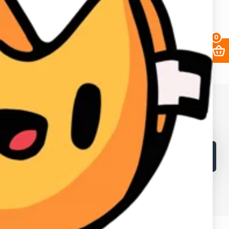
0
68. ИНН в Кыргызской республике: 02405202310226.
в и лайков
2fa
Заработать
Кабинет поставщика
Браузеры
Как получать выгоднее?
Контакты
Поддержка магазина