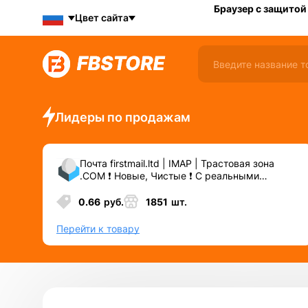
Браузер с защитой
Цвет сайта
Лидеры по продажам
Почта firstmail.ltd | IMAP | Трастовая зона
.COM ❗️ Новые, Чистые ❗️ С реальными
логинами | ☑️ Специально для ФБ/инст ☑️ и
прочих сервисов\соц.сетей.
0.66
руб.
1851
шт.
Перейти к товару