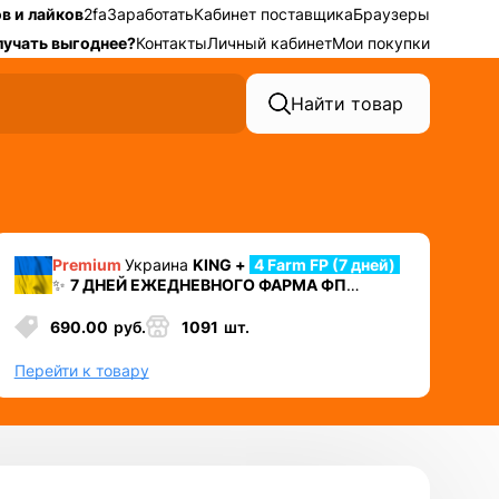
в и лайков
2fa
Заработать
Кабинет поставщика
Браузеры
лучать выгоднее?
Контакты
Личный кабинет
Мои покупки
Найти товар
Premium
Украина
KING +
4 Farm FP (7 дней)
✨
7 ДНЕЙ ЕЖЕДНЕВНОГО ФАРМА ФП
⛔️ УДАЛЕН НОМЕР + 2ФА
+ Cookies + Mail +
Token EAAB
690.00
руб.
1091
шт.
✅ Лучший аккаунт для автозалива или
работы в долгую
Перейти к товару