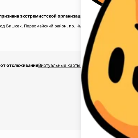
 признана экстремистской организацией в России.
од Бишкек, Первомайский район, пр. Чынгыз Айтматов, д.16, кв.
 от отслеживания
Виртуальные карты $2,5
Накрутка подписчико