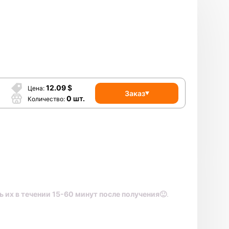
12.09
$
Цена
Заказ
0
шт.
Количество
 их в течении 15-60 минут после получения🙂
.