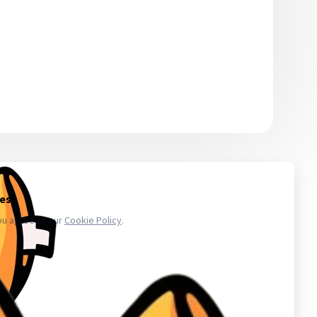
 то количество, которое сможете использовать в ближайшее
икают проблемы с аккаунтами - обратитесь в поддержку. Магазин
.ru в свою очередь, покупает услуги информационного доступа,
ае уничтожения, блокирования, модификации либо копировании
третьих лиц. Весь товар который мы предлагаем не принадлежит
важаем закон и стабильность в работе нас и наших клиентов для
аунт в вк, биржа аккаунтов, аккаунты инстаграм, купить аккаунты