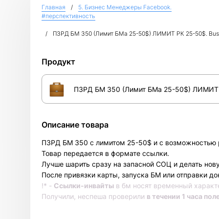
Главная
5. Бизнес Менеджеры Facebook.
#перспективность
ПЗРД БМ 350 (Лимит БМа 25-50$) ЛИМИТ РК 25-50$. Busi
Продукт
ПЗРД БМ 350 (Лимит БМа 25-50$) ЛИМИТ Р
Описание товара
ПЗРД БМ 350 с лимитом 25-50$ и с возможностью р
Товар передается в формате ссылки.
Лучше шарить сразу на запасной СОЦ и делать новую
После привязки карты, запуска БМ или отправки док
!* -
Ссылки-инвайты
в бм носят временный характ
Получили, неспеша проверили
в течении 1 часа пол