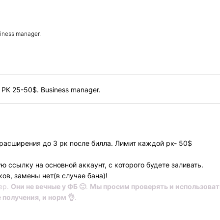
ness manager.
К 25-50$. Business manager.
асширения до 3 рк после билла. Лимит каждой рк- 50$
 ссылку на основной аккаунт, с которого будете заливать.
ов, замены нет(в случае бана)!
Всего позиций в корзине
ер.
Они не вечные у ФБ 🙂
.
Мы просим проверять и использовать
Всего товара в корзине
(шт)
е получения, и норм 👌
.
Сумма к оплате (без скидок)
$