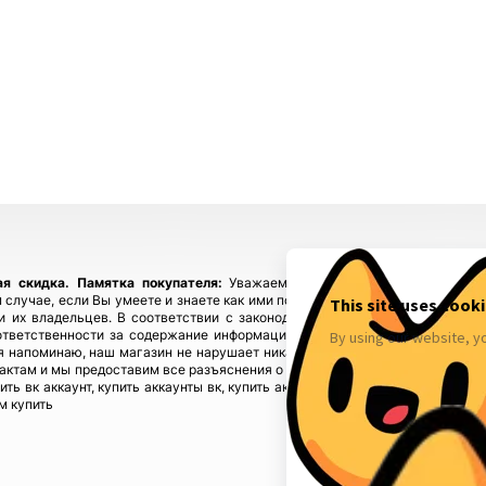
ая скидка.
Памятка покупателя:
Уважаемые покупатели, приобретайте
 случае, если Вы умеете и знаете как ими пользоваться! Если у Вас возн
ы и их владельцев. В соответствии с законодательством! Магазин fbstore
ответственности за содержание информации), предупреждая, что в случ
 напоминаю, наш магазин не нарушает никаких законов и не каких прав 
тактам и мы предоставим все разъяснения о происхождении товаров. Мы у
пить вк аккаунт, купить аккаунты вк, купить аккаунты инстаграм, купить акк
м купить