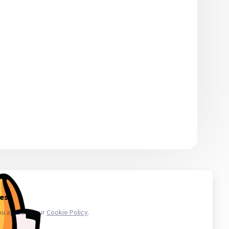
 то количество, которое сможете использовать в ближайшее
икают проблемы с аккаунтами - обратитесь в поддержку. Магазин
.ru в свою очередь, покупает услуги информационного доступа,
ае уничтожения, блокирования, модификации либо копировании
третьих лиц. Весь товар который мы предлагаем не принадлежит
важаем закон и стабильность в работе нас и наших клиентов для