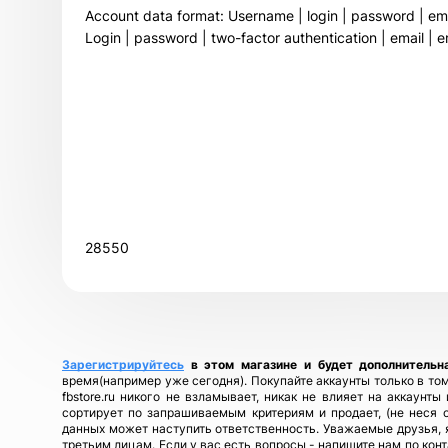
Account data format: Username | login | password | email
Login | password | two-factor authentication | email | 
28550
Зарегистрируйтесь
в этом магазине и будет дополнительн
время(например уже сегодня). Покупайте аккаунты только в том
fbstore.ru никого не взламывает, никак не влияет на аккаунт
сортирует по запрашиваемым критериям и продает, (не неся 
данных может наступить ответственность. Уважаемые друзья, я
третьим лицам. Если у вас есть вопросы - напишите нам по кон