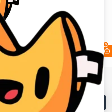
аунт в вк, биржа аккаунтов, аккаунты инстаграм, купить аккаунты
0
68. ИНН в Кыргызской республике: 02405202310226.
в и лайков
2fa
Заработать
Кабинет поставщика
Браузеры
Как получать выгоднее?
Контакты
Поддержка магазина