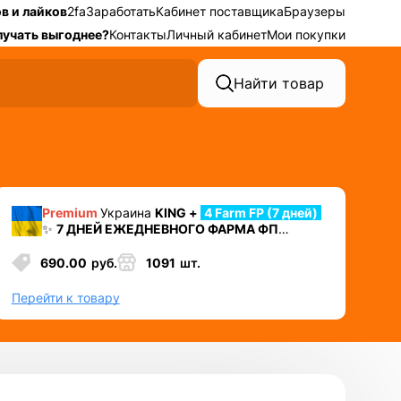
в и лайков
2fa
Заработать
Кабинет поставщика
Браузеры
лучать выгоднее?
Контакты
Личный кабинет
Мои покупки
Найти товар
Premium
Украина
KING +
4 Farm FP (7 дней)
✨
7 ДНЕЙ ЕЖЕДНЕВНОГО ФАРМА ФП
⛔️ УДАЛЕН НОМЕР + 2ФА
+ Cookies + Mail +
Token EAAB
690.00
руб.
1091
шт.
✅ Лучший аккаунт для автозалива или
работы в долгую
Перейти к товару