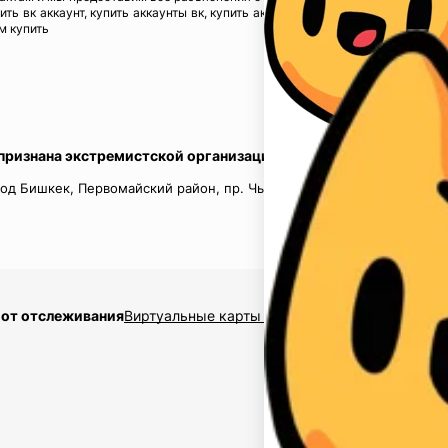
пить вк аккаунт, купить аккаунты вк, купить аккаунты инстаграм, купить акк
м купить
 признана экстремистской организацией в России.
од Бишкек, Первомайский район, пр. Чынгыз Айтматов, д.16, кв.
 от отслеживания
Виртуальные карты $2,5
Накрутка подписчико