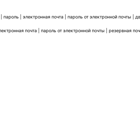
| пароль | электронная почта | пароль от электронной почты |
ектронная почта | пароль от электронной почты | резервная почт
Всего позиций в корзине
Всего товара в корзине
(шт)
Сумма к оплате (без скидок)
$