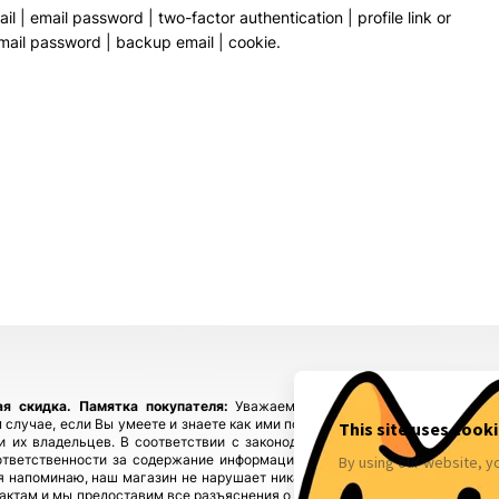
 | email password | two-factor authentication | profile link or
email password | backup email | cookie.
ая скидка.
Памятка покупателя:
Уважаемые покупатели, приобретайте
 случае, если Вы умеете и знаете как ими пользоваться! Если у Вас возн
ы и их владельцев. В соответствии с законодательством! Магазин fbstore
ответственности за содержание информации), предупреждая, что в случ
 напоминаю, наш магазин не нарушает никаких законов и не каких прав 
тактам и мы предоставим все разъяснения о происхождении товаров. Мы у