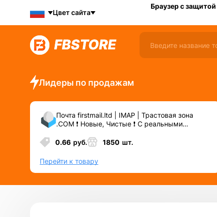
Браузер с защитой
Цвет сайта
Лидеры по продажам
Почта firstmail.ltd | IMAP | Трастовая зона
.COM ❗️ Новые, Чистые ❗️ С реальными
логинами | ☑️ Специально для ФБ/инст ☑️ и
прочих сервисов\соц.сетей.
0.66
руб.
1850
шт.
Перейти к товару