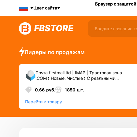
Браузер с защитой
Цвет сайта
Лидеры по продажам
Почта firstmail.ltd | IMAP | Трастовая зона
.COM ❗️ Новые, Чистые ❗️ С реальными
логинами | ☑️ Специально для ФБ/инст ☑️ и
прочих сервисов\соц.сетей.
0.66
руб.
1850
шт.
Перейти к товару