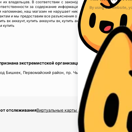
ы и их владельцев. В соответствии с законодательством! Магазин fbstore
ответственности за содержание информации), предупреждая, что в случ
 напоминаю, наш магазин не нарушает никаких законов и не каких прав 
тактам и мы предоставим все разъяснения о происхождении товаров. Мы у
пить вк аккаунт, купить аккаунты вк, купить аккаунты инстаграм, купить акк
м купить
 признана экстремистской организацией в России.
од Бишкек, Первомайский район, пр. Чынгыз Айтматов, д.16, кв.
 от отслеживания
Виртуальные карты $2,5
Накрутка подписчико