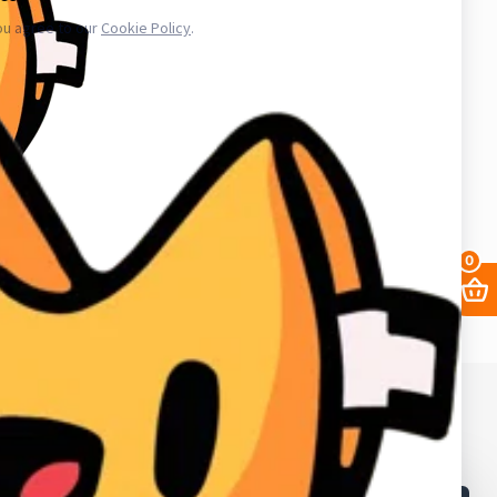
.ru в свою очередь, покупает услуги информационного доступа,
ае уничтожения, блокирования, модификации либо копировании
третьих лиц. Весь товар который мы предлагаем не принадлежит
важаем закон и стабильность в работе нас и наших клиентов для
аунт в вк, биржа аккаунтов, аккаунты инстаграм, купить аккаунты
0
68. ИНН в Кыргызской республике: 02405202310226.
в и лайков
2fa
Заработать
Кабинет поставщика
Браузеры
Как получать выгоднее?
Контакты
Поддержка магазина