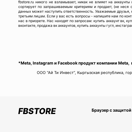
fbstore.ru никого не взламывает, никак не влияет на аккаунт
сортирует по запрашиваемым критериям и продает, (не неся 
данных может наступить ответственность. Уважаемые друзья, я
третьим лицам. Если у вас есть вопросы - напишите нам по кон
нас в приорете. Нас находят по запросам: купить аккаунт вк, ку
вконтакте, продажа вк аккаунтов, купить аккаунты гугл, инстагра
*Meta, Instagram и Facebook продукт компании Meta,
ООО “Ай Ти Инвест”, Кыргызская республика, гор
Браузер с защитой