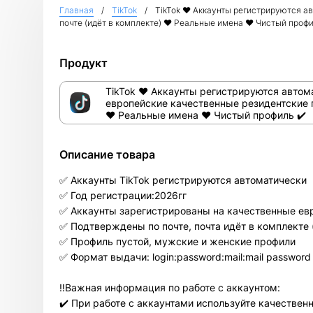
Главная
TikTok
TikTok ❤️ Аккаунты регистрируются а
почте (идёт в комплекте) ❤️ Реальные имена ❤️ Чистый профи
Продукт
TikTok ❤️ Аккаунты регистрируются автома
европейские качественные резидентские п
❤️ Реальные имена ❤️ Чистый профиль ✔️
Описание товара
✅ Аккаунты TikTok регистрируются автоматически
✅ Год регистрации:2026гг
✅ Аккаунты зарегистрированы на качественные евр
✅ Подтверждены по почте, почта идёт в комплекте 
✅ Профиль пустой, мужские и женские профили
✅ Формат выдачи: login:password:mail:mail password
‼️Важная информация по работе с аккаунтом:
✔️ При работе с аккаунтами используйте качествен