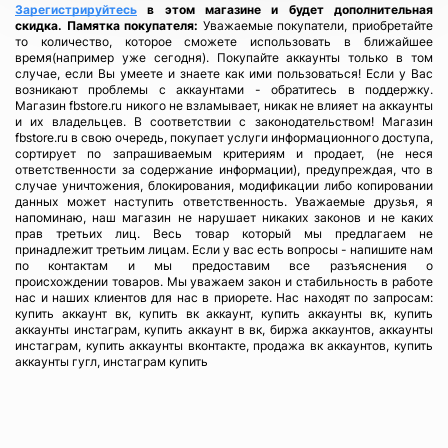
Зарегистрируйтесь
в этом магазине и будет дополнительная
скидка.
Памятка покупателя:
Уважаемые покупатели, приобретайте
то количество, которое сможете использовать в ближайшее
время(например уже сегодня). Покупайте аккаунты только в том
случае, если Вы умеете и знаете как ими пользоваться! Если у Вас
возникают проблемы с аккаунтами - обратитесь в поддержку.
Магазин fbstore.ru никого не взламывает, никак не влияет на аккаунты
и их владельцев. В соответствии с законодательством! Магазин
fbstore.ru в свою очередь, покупает услуги информационного доступа,
сортирует по запрашиваемым критериям и продает, (не неся
ответственности за содержание информации), предупреждая, что в
случае уничтожения, блокирования, модификации либо копировании
данных может наступить ответственность. Уважаемые друзья, я
напоминаю, наш магазин не нарушает никаких законов и не каких
прав третьих лиц. Весь товар который мы предлагаем не
принадлежит третьим лицам. Если у вас есть вопросы - напишите нам
по контактам и мы предоставим все разъяснения о
происхождении товаров. Мы уважаем закон и стабильность в работе
нас и наших клиентов для нас в приорете. Нас находят по запросам:
купить аккаунт вк, купить вк аккаунт, купить аккаунты вк, купить
аккаунты инстаграм, купить аккаунт в вк, биржа аккаунтов, аккаунты
инстаграм, купить аккаунты вконтакте, продажа вк аккаунтов, купить
аккаунты гугл, инстаграм купить