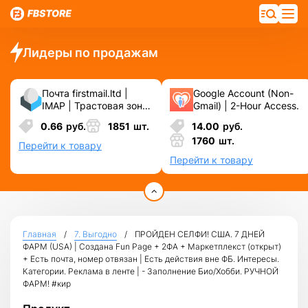
Лидеры по продажам
Почта firstmail.ltd |
Google Account (Non-
IMAP | Трастовая зона
Gmail) | 2-Hour Access.
.COM ❗️ Новые, Чистые
0.66
руб.
1851
шт.
14.00
руб.
❗️ С реальными
1760
шт.
логинами | ☑️
Перейти к товару
Специально для ФБ/
Перейти к товару
инст ☑️ и прочих
сервисов\соц.сетей.
Главная
7. Выгодно
ПРОЙДЕН СЕЛФИ! США. 7 ДНЕЙ
ФАРМ (USA) | Cоздана Fun Page + 2ФА + Маркетплекст (открыт)
+ Есть почта, номер отвязан | Есть действия вне ФБ. Интересы.
Категории. Реклама в ленте | - Заполнение Био/Хобби. РУЧНОЙ
ФАРМ! #кир